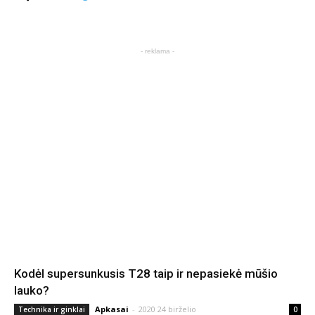
- reklama -
Kodėl supersunkusis T28 taip ir nepasiekė mūšio
lauko?
Apkasai
-
2020 24 birželio
Technika ir ginklai
0