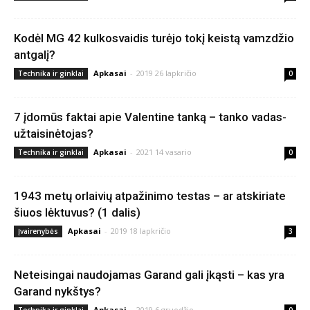
Kodėl MG 42 kulkosvaidis turėjo tokį keistą vamzdžio
antgalį?
Apkasai
-
2019 26 lapkričio
Technika ir ginklai
0
7 įdomūs faktai apie Valentine tanką – tanko vadas-
užtaisinėtojas?
Apkasai
-
2021 14 vasario
Technika ir ginklai
0
1943 metų orlaivių atpažinimo testas – ar atskiriate
šiuos lėktuvus? (1 dalis)
Apkasai
-
2019 18 lapkričio
Įvairenybės
3
Neteisingai naudojamas Garand gali įkąsti – kas yra
Garand nykštys?
Apkasai
-
2019 6 gruodžio