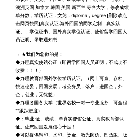
澳洲英国 加拿大 韩国 美国 新西兰 等各大学，修改成绩
单分数，学历认证，文凭，diploma，degree [删除请点
击网页快照]真实认证.海外回囯的同学定制、真实认
证、、学位证书、囯外真实学位认证、使馆留学回囯人
员证明、录取通知书
→ ★我们为您做的是：
◆办理真实使馆公证（即留学回国人员证明，不成功不
收费！！！）
◆办理教育部国外学位学历认证。（网上可查、存档、
快速稳妥，回国发展，考公务员，落户，进国企，外
企，创业，无忧愁）
◆办理各国各大学（世界名校一对一专业服务，可全程
**跟踪进度）
◆：毕业.证、成绩、单真实使馆公证、真实教育部认
证。让您回国发展信心十足！
◆可以提供钢印、水印、烫金、激光防伪、凹凸版、版