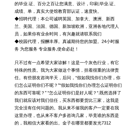
的毕业.证、百分之百让您满意、设计，印刷;毕业.证、
成绩、单，真实大使馆教育部认证，速度快。
◆招聘代理：本公司诚聘英国、加拿大、澳洲、新西
兰、美国、法国、德国、新加坡欧洲，亚洲各地代理人
员，如果你有业余时间，有兴趣就请联系我们
◆校园代理，报酬丰厚。真诚期待您的加盟。24小时服
务 为您服务 专业服务,使命必赴！
只不过有一点希望大家谅解！这是一个灰色行业，有它
特殊的性质。我为大家做这个事情，担着很重的法律责
任。有些朋友咨询半天，后问，“假如我找你们办理，你
们怎么证明你们不呢？”“假如我找你们办理怎么证明你们
的东西可靠呢？” “怎么证明你们是好人呢？“.既然选择了
我们就应该对我们信任，买东西都要货比三家，这我是
完全没有任何问题的。我从来不催我的客户一定要在我
这里办理，也从来不客户多咨询几家，毕竟谁的东西是
的，我相信大家看的出。金子在哪里都要发光7312