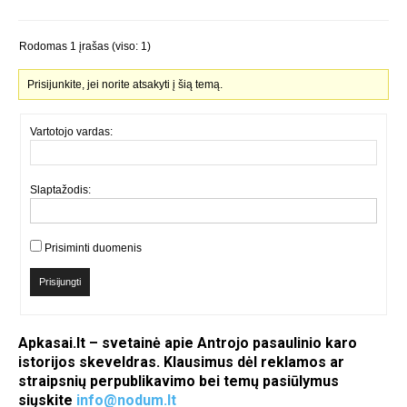
Rodomas 1 įrašas (viso: 1)
Prisijunkite, jei norite atsakyti į šią temą.
Vartotojo vardas:
Slaptažodis:
Prisiminti duomenis
Prisijungti
Apkasai.lt – svetainė apie Antrojo pasaulinio karo
istorijos skeveldras. Klausimus dėl reklamos ar
straipsnių perpublikavimo bei temų pasiūlymus
siųskite
info@nodum.lt