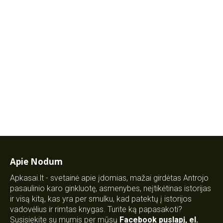
Apie Nodum
Apkasai.lt - svetainė apie įdomias, mažai girdėtas Antrojo
pasaulinio karo ginkluotę, asmenybes, neįtikėtinas istorijas
ir visą kitą, kas yra per smulku, kad patektų į istorijos
vadovėlius ir rimtas knygas. Turite ką papasakoti?
Susisiekite su mumis per mūsų
Facebook puslapį
,
el.