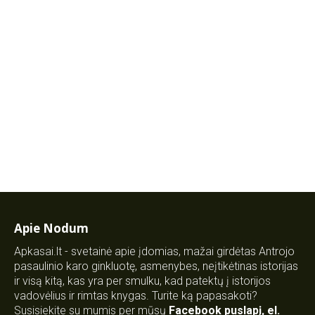
Apie Nodum
Apkasai.lt - svetainė apie įdomias, mažai girdėtas Antrojo
pasaulinio karo ginkluotę, asmenybes, neįtikėtinas istorijas
ir visą kitą, kas yra per smulku, kad patektų į istorijos
vadovėlius ir rimtas knygas. Turite ką papasakoti?
Susisiekite su mumis per mūsų
Facebook puslapį
,
el.