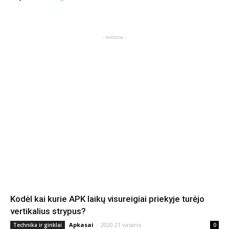
- reklama -
Kodėl kai kurie APK laikų visureigiai priekyje turėjo
vertikalius strypus?
Apkasai
-
2020 21 vasario
Technika ir ginklai
0