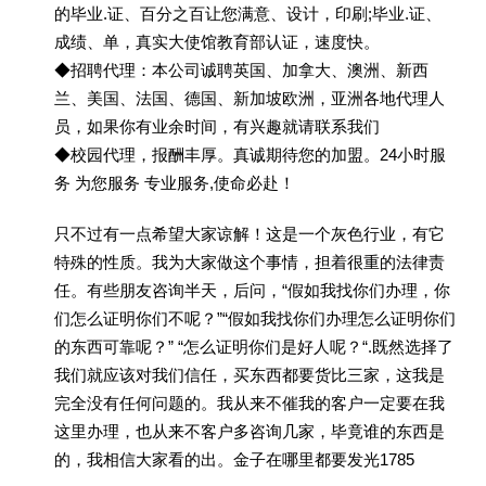
的毕业.证、百分之百让您满意、设计，印刷;毕业.证、
成绩、单，真实大使馆教育部认证，速度快。
◆招聘代理：本公司诚聘英国、加拿大、澳洲、新西
兰、美国、法国、德国、新加坡欧洲，亚洲各地代理人
员，如果你有业余时间，有兴趣就请联系我们
◆校园代理，报酬丰厚。真诚期待您的加盟。24小时服
务 为您服务 专业服务,使命必赴！
只不过有一点希望大家谅解！这是一个灰色行业，有它
特殊的性质。我为大家做这个事情，担着很重的法律责
任。有些朋友咨询半天，后问，“假如我找你们办理，你
们怎么证明你们不呢？”“假如我找你们办理怎么证明你们
的东西可靠呢？” “怎么证明你们是好人呢？“.既然选择了
我们就应该对我们信任，买东西都要货比三家，这我是
完全没有任何问题的。我从来不催我的客户一定要在我
这里办理，也从来不客户多咨询几家，毕竟谁的东西是
的，我相信大家看的出。金子在哪里都要发光1785