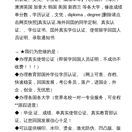
澳洲英国 加拿大 韩国 美国 新西兰 等各大学，修改成绩
单分数，学历认证，文凭，diploma，degree [删除请点
击网页快照]真实认证.海外回囯的同学定制、真实认
证、、学位证书、囯外真实学位认证、使馆留学回囯人
员证明、录取通知书
→ ★我们为您做的是：
◆办理真实使馆公证（即留学回国人员证明，不成功不
收费！！！）
◆办理教育部国外学位学历认证。（网上可查、存档、
快速稳妥，回国发展，考公务员，落户，进国企，外
企，创业，无忧愁）
◆办理各国各大学（世界名校一对一专业服务，可全程
**跟踪进度）
◆：毕业.证、成绩、单真实使馆公证、真实教育部认
证。让您回国发展信心十足！
◆可以提供钢印、水印、烫金、激光防伪、凹凸版、版