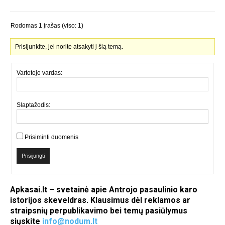
Rodomas 1 įrašas (viso: 1)
Prisijunkite, jei norite atsakyti į šią temą.
Vartotojo vardas:
Slaptažodis:
Prisiminti duomenis
Prisijungti
Apkasai.lt – svetainė apie Antrojo pasaulinio karo
istorijos skeveldras. Klausimus dėl reklamos ar
straipsnių perpublikavimo bei temų pasiūlymus
siųskite
info@nodum.lt