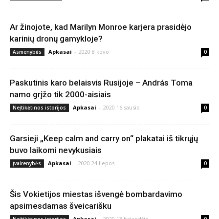
Ar žinojote, kad Marilyn Monroe karjera prasidėjo
karinių dronų gamykloje?
Apkasai
-
2020 8 kovo
Asmenybės
0
Paskutinis karo belaisvis Rusijoje – András Toma
namo grįžo tik 2000-aisiais
Apkasai
-
2020 16 sausio
Neįtikėtinos istorijos
0
Garsieji „Keep calm and carry on“ plakatai iš tikrųjų
buvo laikomi nevykusiais
Apkasai
-
2020 24 liepos
Įvairenybės
0
Šis Vokietijos miestas išvengė bombardavimo
apsimesdamas šveicarišku
Apkasai
-
2020 13 balandžio