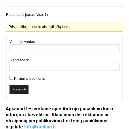
Rodomas 1 įrašas (viso: 1)
Prisijunkite, jei norite atsakyti į šią temą.
Vartotojo vardas:
Slaptažodis:
Prisiminti duomenis
Prisijungti
Apkasai.lt – svetainė apie Antrojo pasaulinio karo
istorijos skeveldras. Klausimus dėl reklamos ar
straipsnių perpublikavimo bei temų pasiūlymus
siųskite
info@nodum.lt