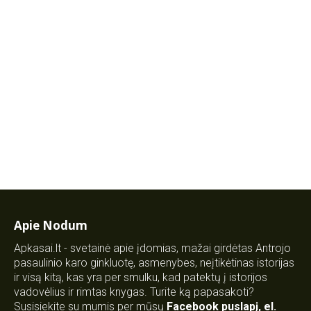
Apie Nodum
Apkasai.lt - svetainė apie įdomias, mažai girdėtas Antrojo
pasaulinio karo ginkluotę, asmenybes, neįtikėtinas istorijas
ir visą kitą, kas yra per smulku, kad patektų į istorijos
vadovėlius ir rimtas knygas. Turite ką papasakoti?
Susisiekite su mumis per mūsų
Facebook puslapį
,
el.