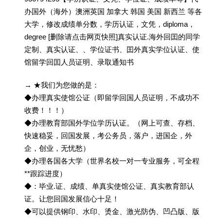
办国外（海外）澳洲英国 加拿大 韩国 美国 新西兰 等各
大学，修改成绩单分数，学历认证，文凭，diploma，
degree [删除请点击网页快照]真实认证.海外回囯的同学
定制、真实认证、、学位证书、囯外真实学位认证、使
馆留学回囯人员证明、录取通知书
→ ★我们为您做的是：
◆办理真实使馆公证（即留学回国人员证明，不成功不
收费！！！）
◆办理教育部国外学位学历认证。（网上可查、存档、
快速稳妥，回国发展，考公务员，落户，进国企，外
企，创业，无忧愁）
◆办理各国各大学（世界名校一对一专业服务，可全程
**跟踪进度）
◆：毕业.证、成绩、单真实使馆公证、真实教育部认
证。让您回国发展信心十足！
◆可以提供钢印、水印、烫金、激光防伪、凹凸版、版