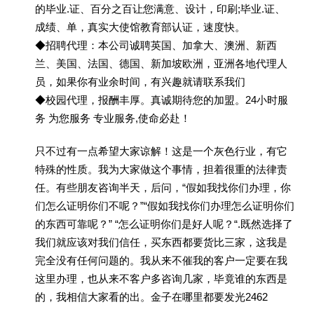
的毕业.证、百分之百让您满意、设计，印刷;毕业.证、
成绩、单，真实大使馆教育部认证，速度快。
◆招聘代理：本公司诚聘英国、加拿大、澳洲、新西
兰、美国、法国、德国、新加坡欧洲，亚洲各地代理人
员，如果你有业余时间，有兴趣就请联系我们
◆校园代理，报酬丰厚。真诚期待您的加盟。24小时服
务 为您服务 专业服务,使命必赴！
只不过有一点希望大家谅解！这是一个灰色行业，有它
特殊的性质。我为大家做这个事情，担着很重的法律责
任。有些朋友咨询半天，后问，“假如我找你们办理，你
们怎么证明你们不呢？”“假如我找你们办理怎么证明你们
的东西可靠呢？” “怎么证明你们是好人呢？“.既然选择了
我们就应该对我们信任，买东西都要货比三家，这我是
完全没有任何问题的。我从来不催我的客户一定要在我
这里办理，也从来不客户多咨询几家，毕竟谁的东西是
的，我相信大家看的出。金子在哪里都要发光2462