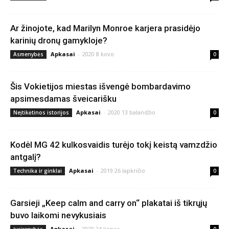
Ar žinojote, kad Marilyn Monroe karjera prasidėjo
karinių dronų gamykloje?
Apkasai
-
2020 8 kovo
Asmenybės
0
Šis Vokietijos miestas išvengė bombardavimo
apsimesdamas šveicarišku
Apkasai
-
2020 13 balandžio
Neįtikėtinos istorijos
0
Kodėl MG 42 kulkosvaidis turėjo tokį keistą vamzdžio
antgalį?
Apkasai
-
2019 26 lapkričio
Technika ir ginklai
0
Garsieji „Keep calm and carry on“ plakatai iš tikrųjų
buvo laikomi nevykusiais
Apkasai
-
2020 24 liepos