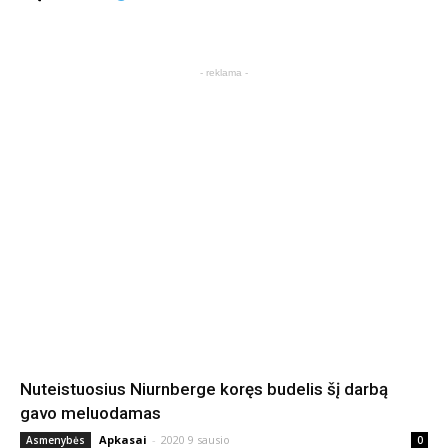
- reklama -
Nuteistuosius Niurnberge koręs budelis šį darbą
gavo meluodamas
Apkasai
-
2020 9 sausio
Asmenybės
0