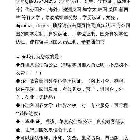
学历Q薇936794295【学历认证、文凭、学位证、成绩单
等】代办国外（海外）澳洲英国 加拿大 韩国 美国 新西
兰 等各大学，修改成绩单分数，学历认证，文凭，
diploma，degree [删除请点击网页快照]真实认证.海外回
囯的同学定制、真实认证、、学位证书、囯外真实学位
认证、使馆留学回囯人员证明、录取通知书
→ ★我们为您做的是：
◆办理真实使馆公证（即留学回国人员证明，不成功不
收费！！！）
◆办理教育部国外学位学历认证。（网上可查、存档、
快速稳妥，回国发展，考公务员，落户，进国企，外
企，创业，无忧愁）
◆办理各国各大学（世界名校一对一专业服务，可全程
**跟踪进度）
◆：毕业.证、成绩、单真实使馆公证、真实教育部认
证。让您回国发展信心十足！
◆可以提供钢印、水印、烫金、激光防伪、凹凸版、版