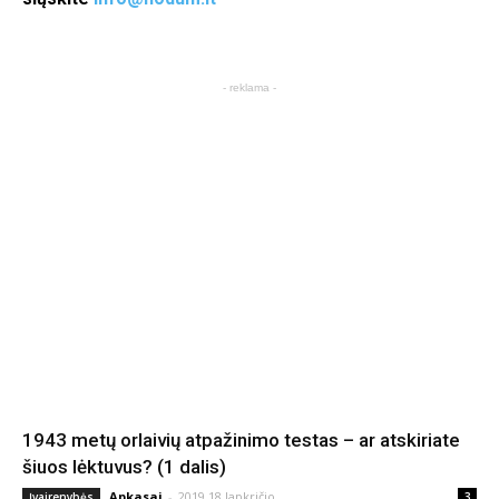
- reklama -
1943 metų orlaivių atpažinimo testas – ar atskiriate
šiuos lėktuvus? (1 dalis)
Apkasai
-
2019 18 lapkričio
Įvairenybės
3