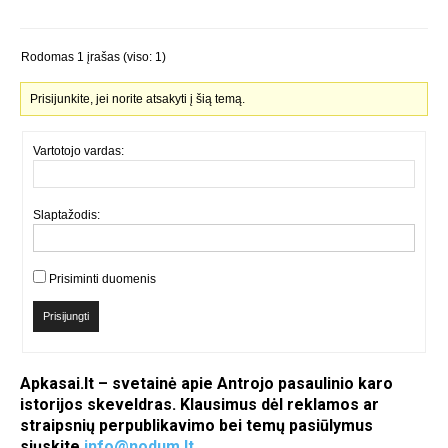
Rodomas 1 įrašas (viso: 1)
Prisijunkite, jei norite atsakyti į šią temą.
Vartotojo vardas:
Slaptažodis:
Prisiminti duomenis
Prisijungti
Apkasai.lt – svetainė apie Antrojo pasaulinio karo
istorijos skeveldras. Klausimus dėl reklamos ar
straipsnių perpublikavimo bei temų pasiūlymus
siųskite
info@nodum.lt