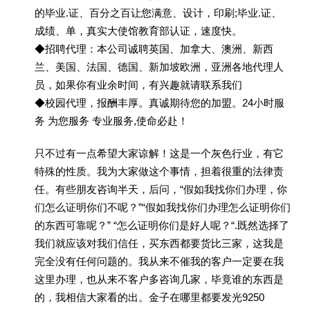
的毕业.证、百分之百让您满意、设计，印刷;毕业.证、
成绩、单，真实大使馆教育部认证，速度快。
◆招聘代理：本公司诚聘英国、加拿大、澳洲、新西
兰、美国、法国、德国、新加坡欧洲，亚洲各地代理人
员，如果你有业余时间，有兴趣就请联系我们
◆校园代理，报酬丰厚。真诚期待您的加盟。24小时服
务 为您服务 专业服务,使命必赴！
只不过有一点希望大家谅解！这是一个灰色行业，有它
特殊的性质。我为大家做这个事情，担着很重的法律责
任。有些朋友咨询半天，后问，“假如我找你们办理，你
们怎么证明你们不呢？”“假如我找你们办理怎么证明你们
的东西可靠呢？” “怎么证明你们是好人呢？“.既然选择了
我们就应该对我们信任，买东西都要货比三家，这我是
完全没有任何问题的。我从来不催我的客户一定要在我
这里办理，也从来不客户多咨询几家，毕竟谁的东西是
的，我相信大家看的出。金子在哪里都要发光9250