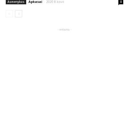
Apkasai
-
2020 8 kovo
Asmenybės
0
- reklama -