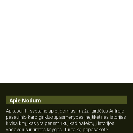
Apie Nodum
Apkasai.lt - svetainė apie įdomias, mažai girdėtas Antrojo
pasaulinio karo ginkluotę, asmenybes, neįtikėtinas istorijas
ir visą kitą, kas yra per smulku, kad patektų į istorijos
vadovėlius ir rimtas knygas. Turite ką papasakoti?