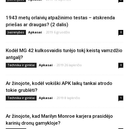
1943 metų orlaivių atpažinimo testas – atskrenda
priešas ar draugas? (2 dalis)
Apkasai
-
2019 6 gruodžio
Įvairenybės
0
Kodėl MG 42 kulkosvaidis turėjo tokį keistą vamzdžio
antgalį?
Apkasai
-
2019 26 lapkričio
Technika ir ginklai
0
Ar žinojote, kodėl vokiški APK laikų tankai atrodo
tokie grublėti?
Apkasai
-
2019 8 lapkričio
Technika ir ginklai
1
Ar žinojote, kad Marilyn Monroe karjera prasidėjo
karinių dronų gamykloje?