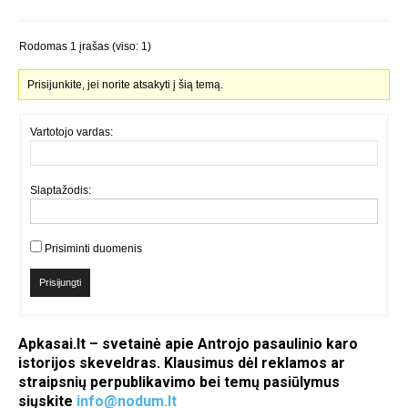
Rodomas 1 įrašas (viso: 1)
Prisijunkite, jei norite atsakyti į šią temą.
Vartotojo vardas:
Slaptažodis:
Prisiminti duomenis
Prisijungti
Apkasai.lt – svetainė apie Antrojo pasaulinio karo
istorijos skeveldras. Klausimus dėl reklamos ar
straipsnių perpublikavimo bei temų pasiūlymus
siųskite
info@nodum.lt