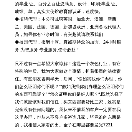
的毕业.证、百分之百让您满意、设计，印刷;毕业.证、
成绩、单，真实大使馆教育部认证，速度快。
◆招聘代理：本公司诚聘英国、加拿大、澳洲、新西
兰、美国、法国、德国、新加坡欧洲，亚洲各地代理人
员，如果你有业余时间，有兴趣就请联系我们
◆校园代理，报酬丰厚。真诚期待您的加盟。24小时服
务 为您服务 专业服务,使命必赴！
只不过有一点希望大家谅解！这是一个灰色行业，有它
特殊的性质。我为大家做这个事情，担着很重的法律责
任。有些朋友咨询半天，后问，“假如我找你们办理，你
们怎么证明你们不呢？”“假如我找你们办理怎么证明你们
的东西可靠呢？” “怎么证明你们是好人呢？“.既然选择了
我们就应该对我们信任，买东西都要货比三家，这我是
完全没有任何问题的。我从来不催我的客户一定要在我
这里办理，也从来不客户多咨询几家，毕竟谁的东西是
的，我相信大家看的出。金子在哪里都要发光7231