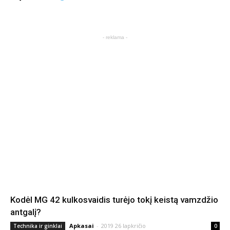
- reklama -
Kodėl MG 42 kulkosvaidis turėjo tokį keistą vamzdžio
antgalį?
Apkasai
-
2019 26 lapkričio
Technika ir ginklai
0