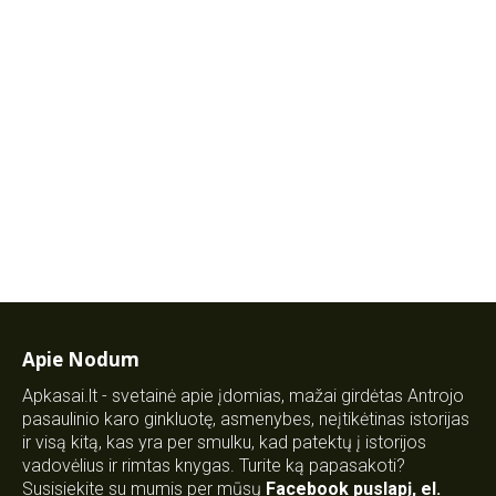
Apie Nodum
Apkasai.lt - svetainė apie įdomias, mažai girdėtas Antrojo
pasaulinio karo ginkluotę, asmenybes, neįtikėtinas istorijas
ir visą kitą, kas yra per smulku, kad patektų į istorijos
vadovėlius ir rimtas knygas. Turite ką papasakoti?
Susisiekite su mumis per mūsų
Facebook puslapį
,
el.