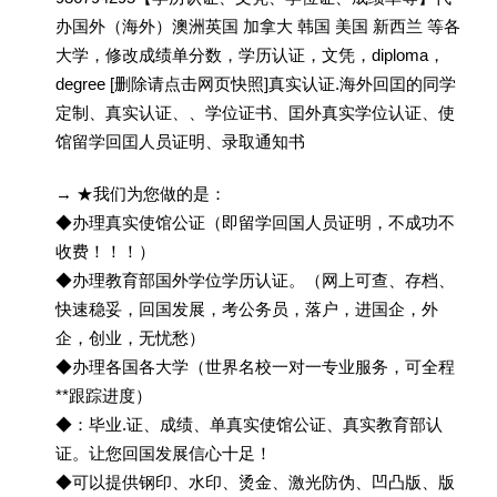
办国外（海外）澳洲英国 加拿大 韩国 美国 新西兰 等各
大学，修改成绩单分数，学历认证，文凭，diploma，
degree [删除请点击网页快照]真实认证.海外回囯的同学
定制、真实认证、、学位证书、囯外真实学位认证、使
馆留学回囯人员证明、录取通知书
→ ★我们为您做的是：
◆办理真实使馆公证（即留学回国人员证明，不成功不
收费！！！）
◆办理教育部国外学位学历认证。（网上可查、存档、
快速稳妥，回国发展，考公务员，落户，进国企，外
企，创业，无忧愁）
◆办理各国各大学（世界名校一对一专业服务，可全程
**跟踪进度）
◆：毕业.证、成绩、单真实使馆公证、真实教育部认
证。让您回国发展信心十足！
◆可以提供钢印、水印、烫金、激光防伪、凹凸版、版