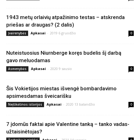
1943 metų orlaivių atpažinimo testas – atskrenda
priešas ar draugas? (2 dalis)
Apkasai
-
2019 6 gruodžio
Įvairenybės
0
Nuteistuosius Niurnberge koręs budelis šį darbą
gavo meluodamas
Apkasai
-
2020 9 sausio
Asmenybės
0
Šis Vokietijos miestas išvengė bombardavimo
apsimesdamas šveicarišku
Apkasai
-
2020 13 balandžio
Neįtikėtinos istorijos
0
7 įdomūs faktai apie Valentine tanką – tanko vadas-
užtaisinėtojas?
Apkasai
-
2021 14 vasario