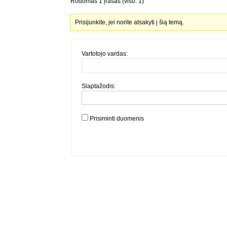
Rodomas 1 įrašas (viso: 1)
Prisijunkite, jei norite atsakyti į šią temą.
Vartotojo vardas:
Slaptažodis:
Prisiminti duomenis