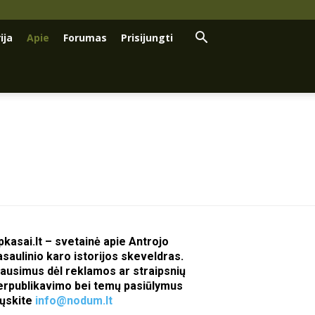
ija
Apie
Forumas
Prisijungti
pkasai.lt – svetainė apie Antrojo
asaulinio karo istorijos skeveldras.
lausimus dėl reklamos ar straipsnių
erpublikavimo bei temų pasiūlymus
iųskite
info@nodum.lt