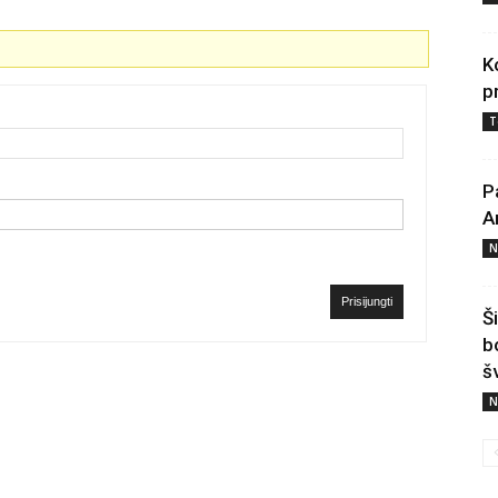
K
p
T
P
A
N
Prisijungti
Š
b
š
N