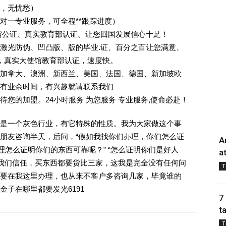
业，无忧愁）
一对一专业服务，可全程**跟踪进度）
馆公证、真实教育部认证。让您回国发展信心十足！
激光防伪、凹凸版、版的毕业.证、百分之百让您满意、
单，真实大使馆教育部认证，速度快。
加拿大、澳洲、新西兰、美国、法国、德国、新加坡欧
有业余时间，有兴趣就请联系我们
您的加盟。24小时服务 为您服务 专业服务,使命必赴！
是一个灰色行业，有它特殊的性质。我为大家做这个事
朋友咨询半天，后问，“假如我找你们办理，你们怎么证
A
理怎么证明你们的东西可靠呢？” “怎么证明你们是好人
a
对我们信任，买东西都要货比三家，这我是完全没有任何问
T
要在我这里办理，也从来不客户多咨询几家，毕竟谁的
子在哪里都要发光6191
7
t
T