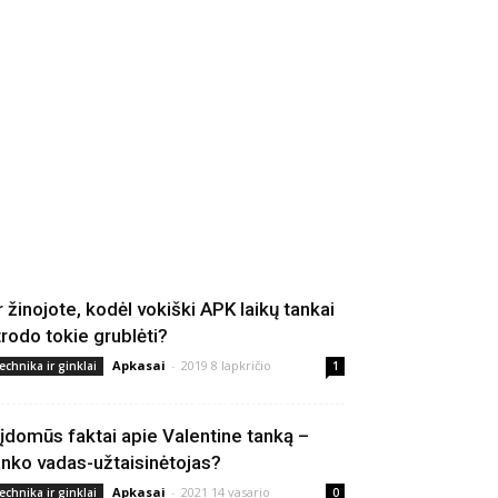
r žinojote, kodėl vokiški APK laikų tankai
trodo tokie grublėti?
Apkasai
-
2019 8 lapkričio
echnika ir ginklai
1
 įdomūs faktai apie Valentine tanką –
anko vadas-užtaisinėtojas?
Apkasai
-
2021 14 vasario
echnika ir ginklai
0