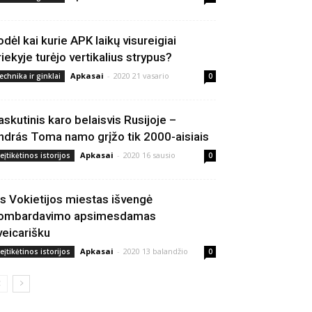
odėl kai kurie APK laikų visureigiai
riekyje turėjo vertikalius strypus?
Apkasai
-
2020 21 vasario
echnika ir ginklai
0
askutinis karo belaisvis Rusijoje –
ndrás Toma namo grįžo tik 2000-aisiais
Apkasai
-
2020 16 sausio
eįtikėtinos istorijos
0
is Vokietijos miestas išvengė
ombardavimo apsimesdamas
veicarišku
Apkasai
-
2020 13 balandžio
eįtikėtinos istorijos
0