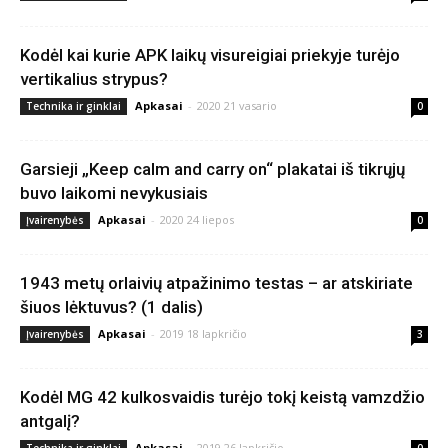
Kodėl kai kurie APK laikų visureigiai priekyje turėjo
vertikalius strypus?
Apkasai
-
2020 21 vasario
Technika ir ginklai
0
Garsieji „Keep calm and carry on“ plakatai iš tikrųjų
buvo laikomi nevykusiais
Apkasai
-
2020 24 liepos
Įvairenybės
0
1943 metų orlaivių atpažinimo testas – ar atskiriate
šiuos lėktuvus? (1 dalis)
Apkasai
-
2019 18 lapkričio
Įvairenybės
3
Kodėl MG 42 kulkosvaidis turėjo tokį keistą vamzdžio
antgalį?
Apkasai
-
2019 26 lapkričio