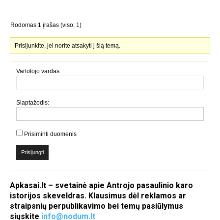
Rodomas 1 įrašas (viso: 1)
Prisijunkite, jei norite atsakyti į šią temą.
Vartotojo vardas:
Slaptažodis:
Prisiminti duomenis
Prisijungti
Apkasai.lt – svetainė apie Antrojo pasaulinio karo
istorijos skeveldras. Klausimus dėl reklamos ar
straipsnių perpublikavimo bei temų pasiūlymus
siųskite
info@nodum.lt