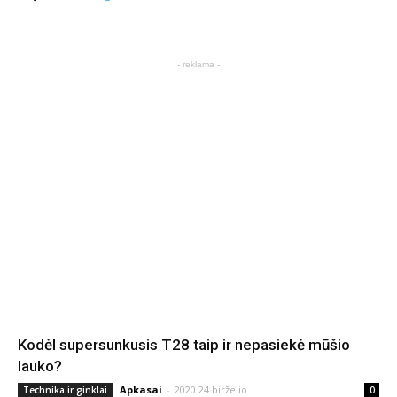
- reklama -
Kodėl supersunkusis T28 taip ir nepasiekė mūšio
lauko?
Apkasai
-
2020 24 birželio
Technika ir ginklai
0