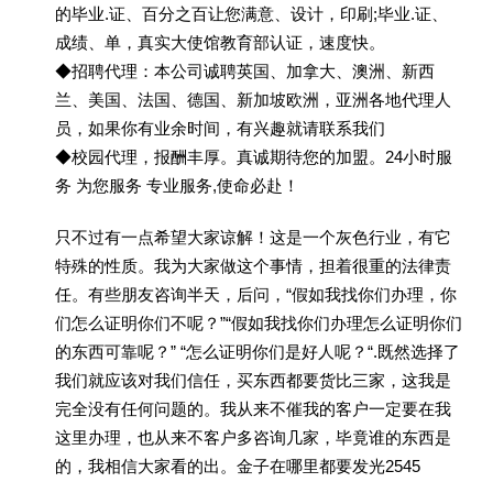
的毕业.证、百分之百让您满意、设计，印刷;毕业.证、
成绩、单，真实大使馆教育部认证，速度快。
◆招聘代理：本公司诚聘英国、加拿大、澳洲、新西
兰、美国、法国、德国、新加坡欧洲，亚洲各地代理人
员，如果你有业余时间，有兴趣就请联系我们
◆校园代理，报酬丰厚。真诚期待您的加盟。24小时服
务 为您服务 专业服务,使命必赴！
只不过有一点希望大家谅解！这是一个灰色行业，有它
特殊的性质。我为大家做这个事情，担着很重的法律责
任。有些朋友咨询半天，后问，“假如我找你们办理，你
们怎么证明你们不呢？”“假如我找你们办理怎么证明你们
的东西可靠呢？” “怎么证明你们是好人呢？“.既然选择了
我们就应该对我们信任，买东西都要货比三家，这我是
完全没有任何问题的。我从来不催我的客户一定要在我
这里办理，也从来不客户多咨询几家，毕竟谁的东西是
的，我相信大家看的出。金子在哪里都要发光2545