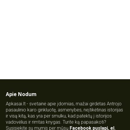
Apie Nodum
Apkasai.lt - svetainė apie įdomias, mažai girdėtas Antrojo
pasaulinio karo ginkluotę, asmenybes, neįtikėtinas istorijas
ir visą kitą, kas yra per smulku, kad patektų į istorijos
vadovėlius ir rimtas knygas. Turite ką papasakoti?
Susisiekite su mumis per mūsų
Facebook puslapį
,
el.