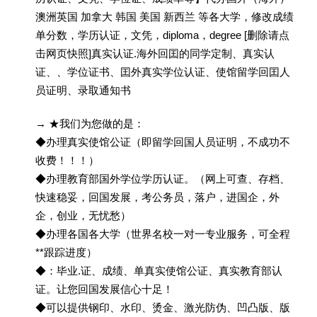
澳洲英国 加拿大 韩国 美国 新西兰 等各大学，修改成绩
单分数，学历认证，文凭，diploma，degree [删除请点
击网页快照]真实认证.海外回囯的同学定制、真实认
证、、学位证书、囯外真实学位认证、使馆留学回囯人
员证明、录取通知书
→ ★我们为您做的是：
◆办理真实使馆公证（即留学回国人员证明，不成功不
收费！！！）
◆办理教育部国外学位学历认证。（网上可查、存档、
快速稳妥，回国发展，考公务员，落户，进国企，外
企，创业，无忧愁）
◆办理各国各大学（世界名校一对一专业服务，可全程
**跟踪进度）
◆：毕业.证、成绩、单真实使馆公证、真实教育部认
证。让您回国发展信心十足！
◆可以提供钢印、水印、烫金、激光防伪、凹凸版、版