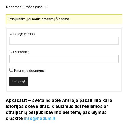
Rodomas 1 įrašas (viso: 1)
Prisijunkite, jei norite atsakyti į šią temą.
Vartotojo vardas:
Slaptažodis:
Prisiminti duomenis
Prisijungti
Apkasai.lt – svetainė apie Antrojo pasaulinio karo
istorijos skeveldras. Klausimus dėl reklamos ar
straipsnių perpublikavimo bei temų pasiūlymus
siųskite
info@nodum.lt