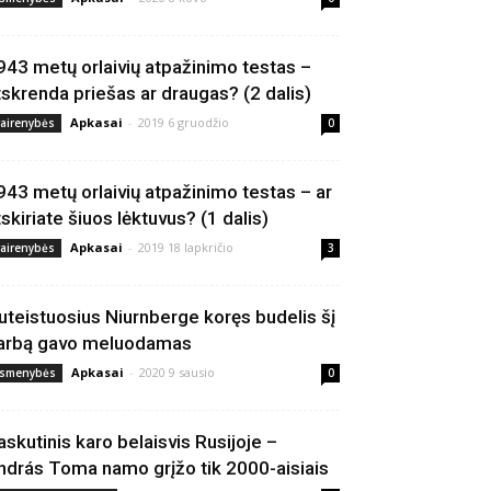
943 metų orlaivių atpažinimo testas –
tskrenda priešas ar draugas? (2 dalis)
Apkasai
-
2019 6 gruodžio
vairenybės
0
943 metų orlaivių atpažinimo testas – ar
tskiriate šiuos lėktuvus? (1 dalis)
Apkasai
-
2019 18 lapkričio
vairenybės
3
uteistuosius Niurnberge koręs budelis šį
arbą gavo meluodamas
Apkasai
-
2020 9 sausio
smenybės
0
askutinis karo belaisvis Rusijoje –
ndrás Toma namo grįžo tik 2000-aisiais