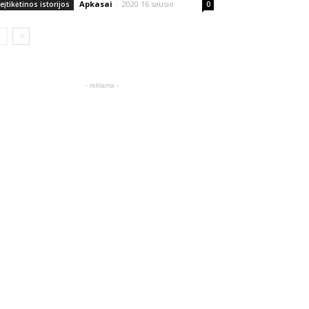
Apkasai
-
2020 16 sausio
eįtikėtinos istorijos
0
- reklama -