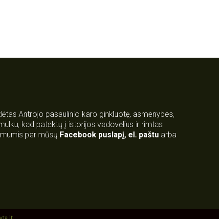
rdėtas Antrojo pasaulinio karo ginkluotę, asmenybes,
 smulku, kad patektų į istorijos vadovėlius ir rimtas
su mumis per mūsų
Facebook puslapį
,
el. paštu
arba
yte.lt