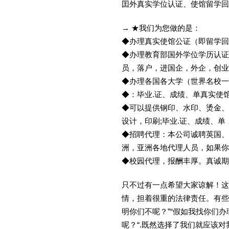
囯外真实学位认证、使馆留学回
→ ★我们为您做的是：
◆办理真实使馆公证（即留学
◆办理教育部国外学位学历认证
员，落户，进国企，外企，创
◆办理各国各大学（世界名校
◆：毕业.证、成绩、单真实使
◆可以提供钢印、水印、烫金、
设计，印刷;毕业.证、成绩、
◆招聘代理：本公司诚聘英国、
洲，亚洲各地代理人员，如果你
◆校园代理，报酬丰厚。真诚期待
只不过有一点希望大家谅解！这
情，担着很重的法律责任。有些
明你们不呢？”“假如我找你们办
呢？“.既然选择了我们就应该