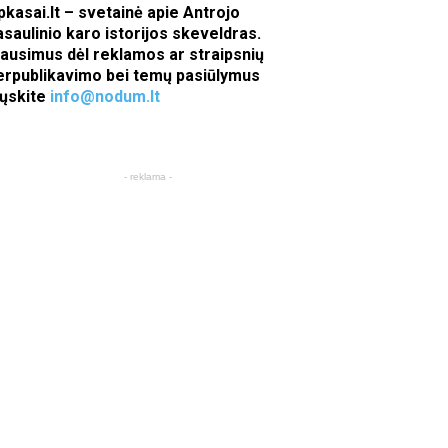
pkasai.lt – svetainė apie Antrojo
asaulinio karo istorijos skeveldras.
lausimus dėl reklamos ar straipsnių
erpublikavimo bei temų pasiūlymus
iųskite
info@nodum.lt
- reklama -