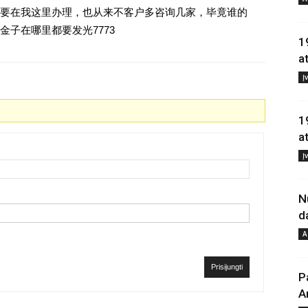
要在我这里办理，也从来不客户多咨询几家，毕竟谁的
子在哪里都要发光7773
1
a
Į
1
a
Į
N
d
A
Prisijungti
P
A