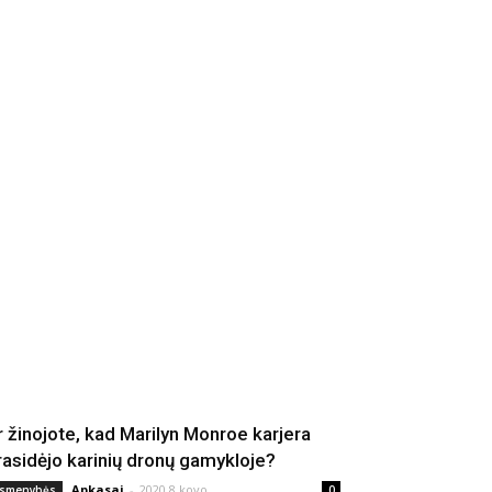
r žinojote, kad Marilyn Monroe karjera
rasidėjo karinių dronų gamykloje?
Apkasai
-
2020 8 kovo
smenybės
0