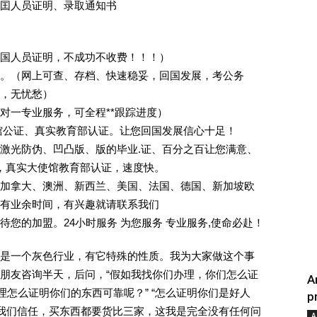
囯人员证明、录取通知书
回国人员证明，不成功不收费！！！）
。（网上可查、存档、快速稳妥，回国发展，考公务
业，无忧愁）
一对一专业服务，可全程**跟踪进度）
馆公证、真实教育部认证。让您回国发展信心十足！
激光防伪、凹凸版、版的毕业.证、百分之百让您满意、
单，真实大使馆教育部认证，速度快。
加拿大、澳洲、新西兰、美国、法国、德国、新加坡欧
有业余时间，有兴趣就请联系我们
您的加盟。24小时服务 为您服务 专业服务,使命必赴！
是一个灰色行业，有它特殊的性质。我为大家做这个事
朋友咨询半天，后问，“假如我找你们办理，你们怎么证
A
理怎么证明你们的东西可靠呢？” “怎么证明你们是好人
p
对我们信任，买东西都要货比三家，这我是完全没有任何问
A