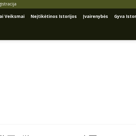
istracija
iai Veiksmai
Neįtikėtinos Istorijos
Įvairenybės
Gyva Istor