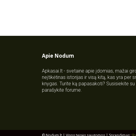
Apie Nodum
Apkasai.lt - svetainė apie įdomias, mažai gi
neįtikėtinas istorijas ir visą kitą, kas yra per
knygas. Turite ką papasakoti? Susisiekite 
parašykite forume.
© Nodum.lt | Visos teisės saugomos | Sprendimas:
Sb