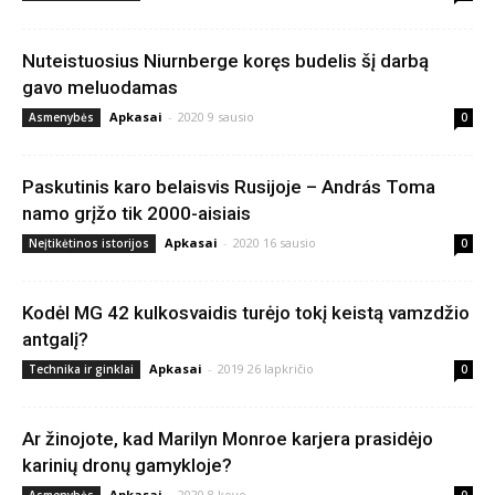
Nuteistuosius Niurnberge koręs budelis šį darbą
gavo meluodamas
Apkasai
-
2020 9 sausio
Asmenybės
0
Paskutinis karo belaisvis Rusijoje – András Toma
namo grįžo tik 2000-aisiais
Apkasai
-
2020 16 sausio
Neįtikėtinos istorijos
0
Kodėl MG 42 kulkosvaidis turėjo tokį keistą vamzdžio
antgalį?
Apkasai
-
2019 26 lapkričio
Technika ir ginklai
0
Ar žinojote, kad Marilyn Monroe karjera prasidėjo
karinių dronų gamykloje?
Apkasai
-
2020 8 kovo