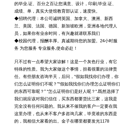
的毕业.证、百分之百让您满意、设计，印刷;毕业.证、
成绩、单，真实大使馆教育部认证，速度快。
◆招聘代理：本公司诚聘英国、加拿大、澳洲、新西
兰、美国、法国、德国、新加坡欧洲，亚洲各地代理人
员，如果你有业余时间，有兴趣就请联系我们
◆校园代理，报酬丰厚。真诚期待您的加盟。24小时服
务 为您服务 专业服务,使命必赴！
只不过有一点希望大家谅解！这是一个灰色行业，有它
特殊的性质。我为大家做这个事情，担着很重的法律责
任。有些朋友咨询半天，后问，“假如我找你们办理，你
们怎么证明你们不呢？”“假如我找你们办理怎么证明你们
的东西可靠呢？” “怎么证明你们是好人呢？“.既然选择了
我们就应该对我们信任，买东西都要货比三家，这我是
完全没有任何问题的。我从来不催我的客户一定要在我
这里办理，也从来不客户多咨询几家，毕竟谁的东西是
的，我相信大家看的出。金子在哪里都要发光1178