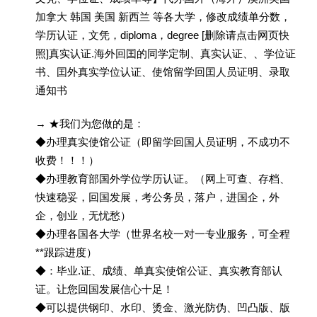
加拿大 韩国 美国 新西兰 等各大学，修改成绩单分数，
学历认证，文凭，diploma，degree [删除请点击网页快
照]真实认证.海外回囯的同学定制、真实认证、、学位证
书、囯外真实学位认证、使馆留学回囯人员证明、录取
通知书
→ ★我们为您做的是：
◆办理真实使馆公证（即留学回国人员证明，不成功不
收费！！！）
◆办理教育部国外学位学历认证。（网上可查、存档、
快速稳妥，回国发展，考公务员，落户，进国企，外
企，创业，无忧愁）
◆办理各国各大学（世界名校一对一专业服务，可全程
**跟踪进度）
◆：毕业.证、成绩、单真实使馆公证、真实教育部认
证。让您回国发展信心十足！
◆可以提供钢印、水印、烫金、激光防伪、凹凸版、版