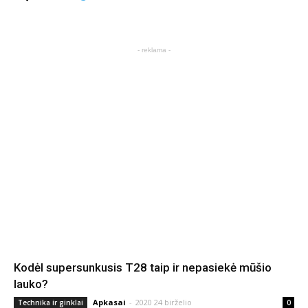
- reklama -
Kodėl supersunkusis T28 taip ir nepasiekė mūšio
lauko?
Apkasai
-
2020 24 birželio
Technika ir ginklai
0