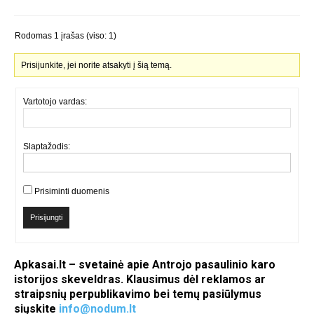
Rodomas 1 įrašas (viso: 1)
Prisijunkite, jei norite atsakyti į šią temą.
Vartotojo vardas:
Slaptažodis:
Prisiminti duomenis
Prisijungti
Apkasai.lt – svetainė apie Antrojo pasaulinio karo
istorijos skeveldras. Klausimus dėl reklamos ar
straipsnių perpublikavimo bei temų pasiūlymus
siųskite
info@nodum.lt