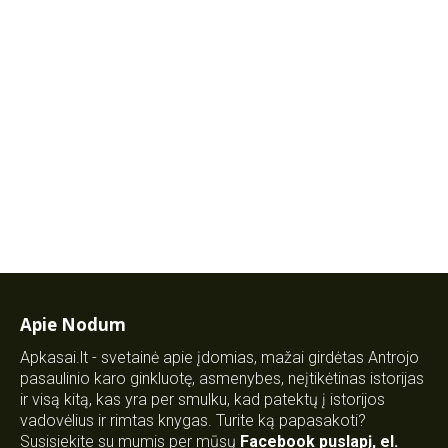
Apie Nodum
Apkasai.lt - svetainė apie įdomias, mažai girdėtas Antrojo
pasaulinio karo ginkluotę, asmenybes, neįtikėtinas istorijas
ir visą kitą, kas yra per smulku, kad patektų į istorijos
vadovėlius ir rimtas knygas. Turite ką papasakoti?
Susisiekite su mumis per mūsų
Facebook puslapį
,
el.