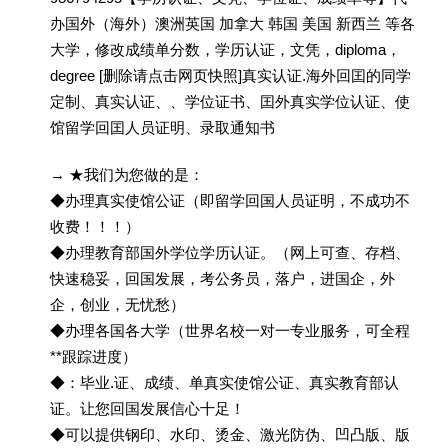
办国外（海外）澳洲英国 加拿大 韩国 美国 新西兰 等各
大学，修改成绩单分数，学历认证，文凭，diploma，
degree [删除请点击网页快照]真实认证.海外回囯的同学
定制、真实认证、、学位证书、囯外真实学位认证、使
馆留学回囯人员证明、录取通知书
→ ★我们为您做的是：
◆办理真实使馆公证（即留学回国人员证明，不成功不
收费！！！）
◆办理教育部国外学位学历认证。（网上可查、存档、
快速稳妥，回国发展，考公务员，落户，进国企，外
企，创业，无忧愁）
◆办理各国各大学（世界名校一对一专业服务，可全程
**跟踪进度）
◆：毕业.证、成绩、单真实使馆公证、真实教育部认
证。让您回国发展信心十足！
◆可以提供钢印、水印、烫金、激光防伪、凹凸版、版