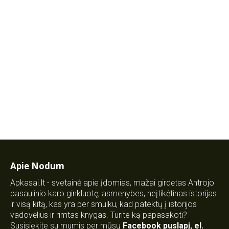
Apie Nodum
Apkasai.lt - svetainė apie įdomias, mažai girdėtas Antrojo
pasaulinio karo ginkluotę, asmenybes, neįtikėtinas istorijas
ir visą kitą, kas yra per smulku, kad patektų į istorijos
vadovėlius ir rimtas knygas. Turite ką papasakoti?
Susisiekite su mumis per mūsų
Facebook puslapį
,
el.