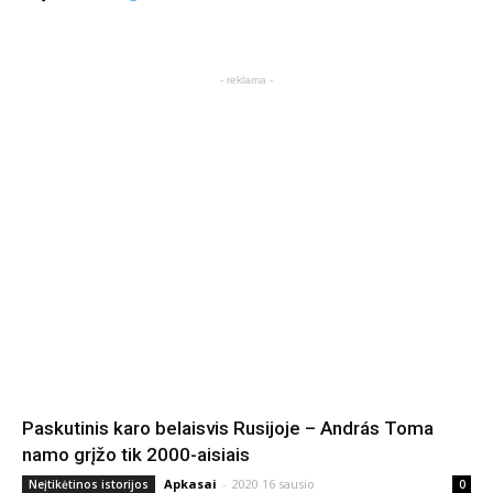
- reklama -
Paskutinis karo belaisvis Rusijoje – András Toma
namo grįžo tik 2000-aisiais
Apkasai
-
2020 16 sausio
Neįtikėtinos istorijos
0