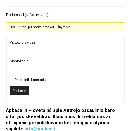
Rodomas 1 įrašas (viso: 1)
Prisijunkite, jei norite atsakyti į šią temą.
Vartotojo vardas:
Slaptažodis:
Prisiminti duomenis
Prisijungti
Apkasai.lt – svetainė apie Antrojo pasaulinio karo
istorijos skeveldras. Klausimus dėl reklamos ar
straipsnių perpublikavimo bei temų pasiūlymus
siųskite
info@nodum.lt