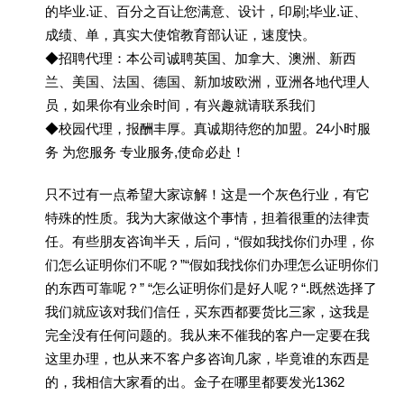
的毕业.证、百分之百让您满意、设计，印刷;毕业.证、
成绩、单，真实大使馆教育部认证，速度快。
◆招聘代理：本公司诚聘英国、加拿大、澳洲、新西
兰、美国、法国、德国、新加坡欧洲，亚洲各地代理人
员，如果你有业余时间，有兴趣就请联系我们
◆校园代理，报酬丰厚。真诚期待您的加盟。24小时服
务 为您服务 专业服务,使命必赴！
只不过有一点希望大家谅解！这是一个灰色行业，有它
特殊的性质。我为大家做这个事情，担着很重的法律责
任。有些朋友咨询半天，后问，“假如我找你们办理，你
们怎么证明你们不呢？”“假如我找你们办理怎么证明你们
的东西可靠呢？” “怎么证明你们是好人呢？“.既然选择了
我们就应该对我们信任，买东西都要货比三家，这我是
完全没有任何问题的。我从来不催我的客户一定要在我
这里办理，也从来不客户多咨询几家，毕竟谁的东西是
的，我相信大家看的出。金子在哪里都要发光1362