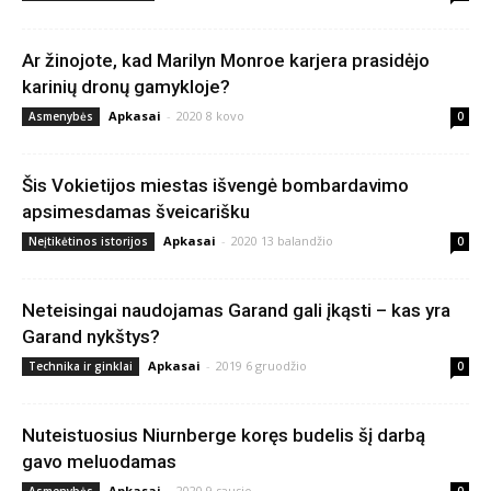
Ar žinojote, kad Marilyn Monroe karjera prasidėjo
karinių dronų gamykloje?
Apkasai
-
2020 8 kovo
Asmenybės
0
Šis Vokietijos miestas išvengė bombardavimo
apsimesdamas šveicarišku
Apkasai
-
2020 13 balandžio
Neįtikėtinos istorijos
0
Neteisingai naudojamas Garand gali įkąsti – kas yra
Garand nykštys?
Apkasai
-
2019 6 gruodžio
Technika ir ginklai
0
Nuteistuosius Niurnberge koręs budelis šį darbą
gavo meluodamas
Apkasai
-
2020 9 sausio