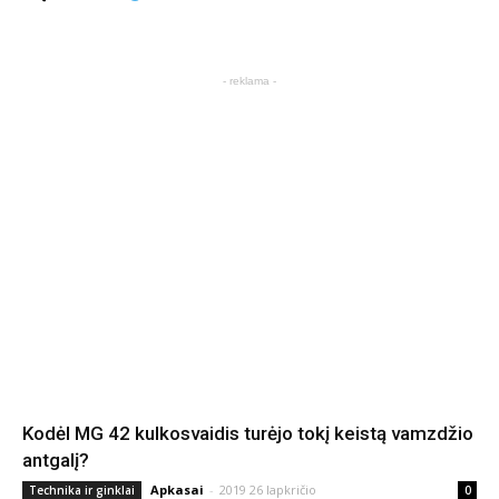
- reklama -
Kodėl MG 42 kulkosvaidis turėjo tokį keistą vamzdžio
antgalį?
Apkasai
-
2019 26 lapkričio
Technika ir ginklai
0