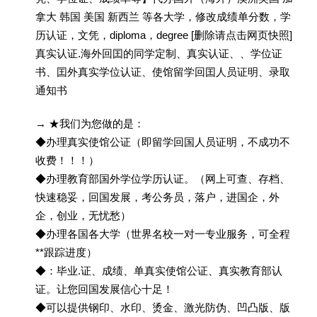
拿大 韩国 美国 新西兰 等各大学，修改成绩单分数，学
历认证，文凭，diploma，degree [删除请点击网页快照]
真实认证.海外回囯的同学定制、真实认证、、学位证
书、囯外真实学位认证、使馆留学回囯人员证明、录取
通知书
→ ★我们为您做的是：
◆办理真实使馆公证（即留学回国人员证明，不成功不
收费！！！）
◆办理教育部国外学位学历认证。（网上可查、存档、
快速稳妥，回国发展，考公务员，落户，进国企，外
企，创业，无忧愁）
◆办理各国各大学（世界名校一对一专业服务，可全程
**跟踪进度）
◆：毕业.证、成绩、单真实使馆公证、真实教育部认
证。让您回国发展信心十足！
◆可以提供钢印、水印、烫金、激光防伪、凹凸版、版