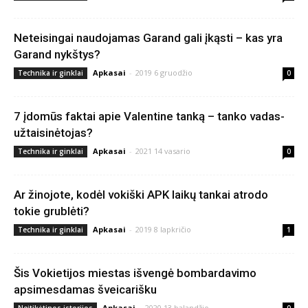
Neteisingai naudojamas Garand gali įkąsti – kas yra
Garand nykštys?
Apkasai
-
2019 6 gruodžio
Technika ir ginklai
0
7 įdomūs faktai apie Valentine tanką – tanko vadas-
užtaisinėtojas?
Apkasai
-
2021 14 vasario
Technika ir ginklai
0
Ar žinojote, kodėl vokiški APK laikų tankai atrodo
tokie grublėti?
Apkasai
-
2019 8 lapkričio
Technika ir ginklai
1
Šis Vokietijos miestas išvengė bombardavimo
apsimesdamas šveicarišku
Apkasai
-
2020 13 balandžio