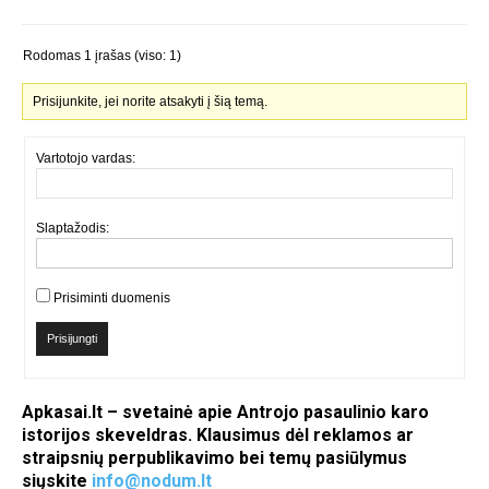
Rodomas 1 įrašas (viso: 1)
Prisijunkite, jei norite atsakyti į šią temą.
Vartotojo vardas:
Slaptažodis:
Prisiminti duomenis
Prisijungti
Apkasai.lt – svetainė apie Antrojo pasaulinio karo
istorijos skeveldras. Klausimus dėl reklamos ar
straipsnių perpublikavimo bei temų pasiūlymus
siųskite
info@nodum.lt