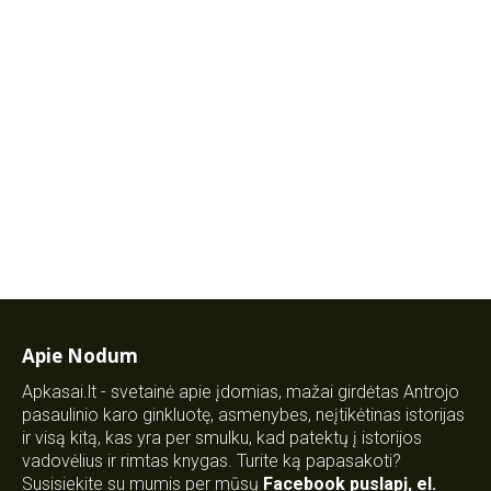
Apie Nodum
Apkasai.lt - svetainė apie įdomias, mažai girdėtas Antrojo
pasaulinio karo ginkluotę, asmenybes, neįtikėtinas istorijas
ir visą kitą, kas yra per smulku, kad patektų į istorijos
vadovėlius ir rimtas knygas. Turite ką papasakoti?
Susisiekite su mumis per mūsų
Facebook puslapį
,
el.