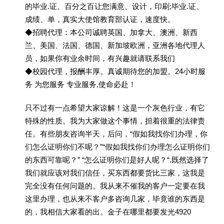
的毕业.证、百分之百让您满意、设计，印刷;毕业.证、
成绩、单，真实大使馆教育部认证，速度快。
◆招聘代理：本公司诚聘英国、加拿大、澳洲、新西
兰、美国、法国、德国、新加坡欧洲，亚洲各地代理人
员，如果你有业余时间，有兴趣就请联系我们
◆校园代理，报酬丰厚。真诚期待您的加盟。24小时服
务 为您服务 专业服务,使命必赴！
只不过有一点希望大家谅解！这是一个灰色行业，有它
特殊的性质。我为大家做这个事情，担着很重的法律责
任。有些朋友咨询半天，后问，“假如我找你们办理，你
们怎么证明你们不呢？”“假如我找你们办理怎么证明你们
的东西可靠呢？” “怎么证明你们是好人呢？“.既然选择了
我们就应该对我们信任，买东西都要货比三家，这我是
完全没有任何问题的。我从来不催我的客户一定要在我
这里办理，也从来不客户多咨询几家，毕竟谁的东西是
的，我相信大家看的出。金子在哪里都要发光4920