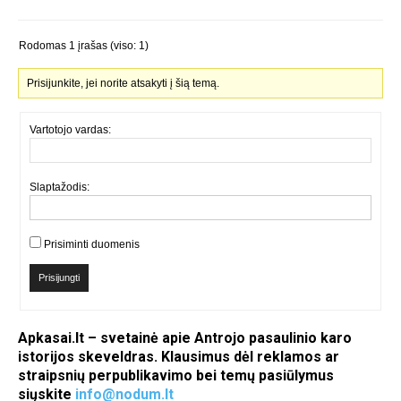
Rodomas 1 įrašas (viso: 1)
Prisijunkite, jei norite atsakyti į šią temą.
Vartotojo vardas:
Slaptažodis:
Prisiminti duomenis
Prisijungti
Apkasai.lt – svetainė apie Antrojo pasaulinio karo
istorijos skeveldras. Klausimus dėl reklamos ar
straipsnių perpublikavimo bei temų pasiūlymus
siųskite
info@nodum.lt