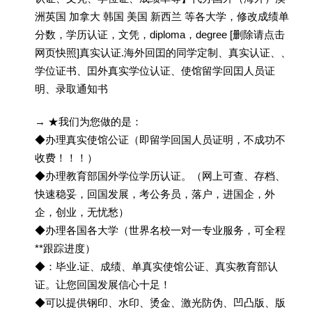
洲英国 加拿大 韩国 美国 新西兰 等各大学，修改成绩单
分数，学历认证，文凭，diploma，degree [删除请点击
网页快照]真实认证.海外回囯的同学定制、真实认证、、
学位证书、囯外真实学位认证、使馆留学回囯人员证
明、录取通知书
→ ★我们为您做的是：
◆办理真实使馆公证（即留学回国人员证明，不成功不
收费！！！）
◆办理教育部国外学位学历认证。（网上可查、存档、
快速稳妥，回国发展，考公务员，落户，进国企，外
企，创业，无忧愁）
◆办理各国各大学（世界名校一对一专业服务，可全程
**跟踪进度）
◆：毕业.证、成绩、单真实使馆公证、真实教育部认
证。让您回国发展信心十足！
◆可以提供钢印、水印、烫金、激光防伪、凹凸版、版