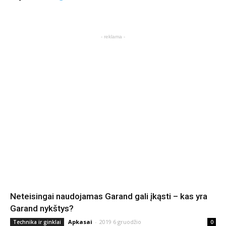
- reklama -
Neteisingai naudojamas Garand gali įkąsti – kas yra
Garand nykštys?
Apkasai
-
2019 6 gruodžio
Technika ir ginklai
0