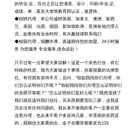
的毕业.证、百分之百让您满意、设计，印刷;毕业.证、
成绩、单，真实大使馆教育部认证，速度快。
◆招聘代理：本公司诚聘英国、加拿大、澳洲、新西
兰、美国、法国、德国、新加坡欧洲，亚洲各地代理人
员，如果你有业余时间，有兴趣就请联系我们
◆校园代理，报酬丰厚。真诚期待您的加盟。24小时服
务 为您服务 专业服务,使命必赴！
只不过有一点希望大家谅解！这是一个灰色行业，有它
特殊的性质。我为大家做这个事情，担着很重的法律责
任。有些朋友咨询半天，后问，“假如我找你们办理，你
们怎么证明你们不呢？”“假如我找你们办理怎么证明你们
的东西可靠呢？” “怎么证明你们是好人呢？“.既然选择了
我们就应该对我们信任，买东西都要货比三家，这我是
完全没有任何问题的。我从来不催我的客户一定要在我
这里办理，也从来不客户多咨询几家，毕竟谁的东西是
的，我相信大家看的出。金子在哪里都要发光133