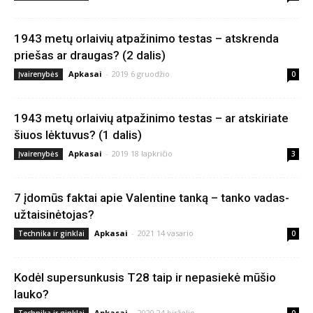
1943 metų orlaivių atpažinimo testas – atskrenda
priešas ar draugas? (2 dalis)
Apkasai
-
2019 6 gruodžio
Įvairenybės
0
1943 metų orlaivių atpažinimo testas – ar atskiriate
šiuos lėktuvus? (1 dalis)
Apkasai
-
2019 18 lapkričio
Įvairenybės
3
7 įdomūs faktai apie Valentine tanką – tanko vadas-
užtaisinėtojas?
Apkasai
-
2021 14 vasario
Technika ir ginklai
0
Kodėl supersunkusis T28 taip ir nepasiekė mūšio
lauko?
Apkasai
-
2020 24 birželio