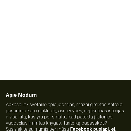
Apie Nodum
Apkasai.lt - svetainė apie įdomias, mažai girdėtas Antrojo
pasaulinio karo ginkluotę, asmenybes, neįtikėtinas istorijas
ir visą kitą, kas yra per smulku, kad patektų į istorijos
vadovėlius ir rimtas knygas. Turite ką papasakoti?
Susisiekite su mumis per mūsų
Facebook puslapį
,
el.