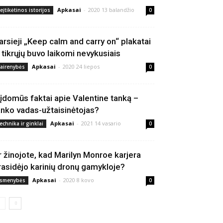
Apkasai
-
2020 13 balandžio
eįtikėtinos istorijos
0
arsieji „Keep calm and carry on“ plakatai
š tikrųjų buvo laikomi nevykusiais
Apkasai
-
2020 24 liepos
vairenybės
0
 įdomūs faktai apie Valentine tanką –
anko vadas-užtaisinėtojas?
Apkasai
-
2021 14 vasario
echnika ir ginklai
0
r žinojote, kad Marilyn Monroe karjera
rasidėjo karinių dronų gamykloje?
Apkasai
-
2020 8 kovo
smenybės
0