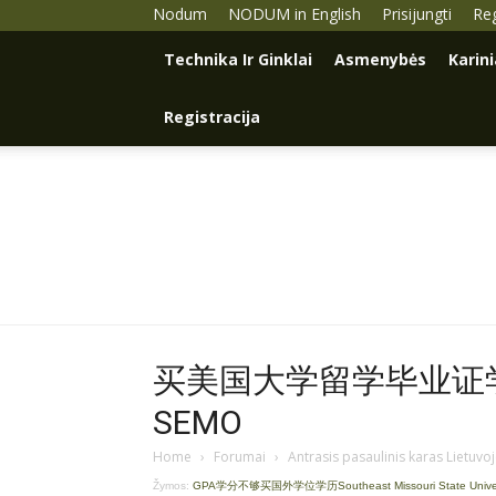
Nodum
NODUM in English
Prisijungti
Reg
Technika Ir Ginklai
Asmenybės
Karin
Registracija
买美国大学留学毕业证学历
SEMO
Home
›
Forumai
›
Antrasis pasaulinis karas Lietuvo
Žymos:
GPA学分不够买国外学位学历Southeast Missouri State Unive