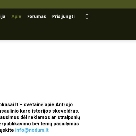
ija
Apie
Forumas
Prisijungti
pkasai.lt – svetainė apie Antrojo
asaulinio karo istorijos skeveldras.
lausimus dėl reklamos ar straipsnių
erpublikavimo bei temų pasiūlymus
iųskite
info@nodum.lt