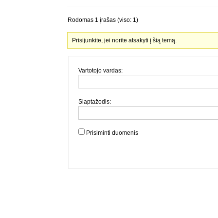
Rodomas 1 įrašas (viso: 1)
Prisijunkite, jei norite atsakyti į šią temą.
Vartotojo vardas:
Slaptažodis:
Prisiminti duomenis