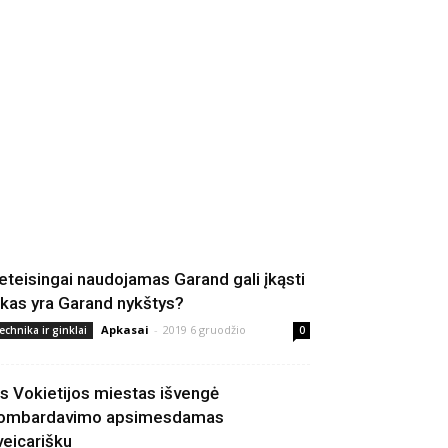
eteisingai naudojamas Garand gali įkąsti
 kas yra Garand nykštys?
Apkasai
-
2019 6 gruodžio
echnika ir ginklai
0
is Vokietijos miestas išvengė
ombardavimo apsimesdamas
veicarišku