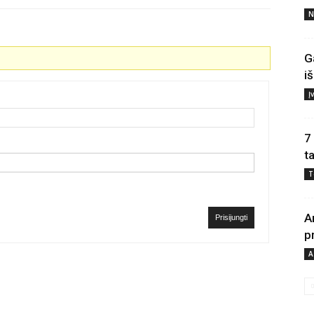
N
G
i
Į
7
t
T
A
Prisijungti
p
A