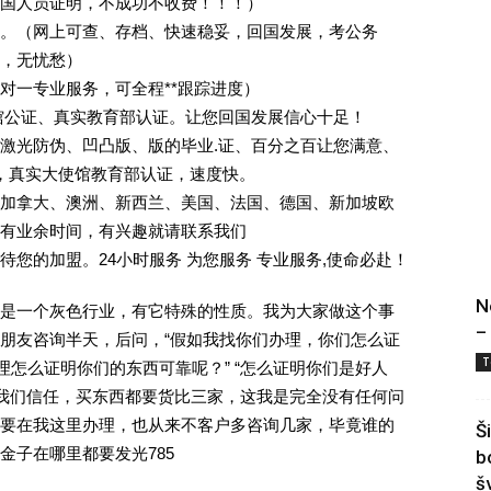
回国人员证明，不成功不收费！！！）
。（网上可查、存档、快速稳妥，回国发展，考公务
业，无忧愁）
一对一专业服务，可全程**跟踪进度）
馆公证、真实教育部认证。让您回国发展信心十足！
激光防伪、凹凸版、版的毕业.证、百分之百让您满意、
单，真实大使馆教育部认证，速度快。
加拿大、澳洲、新西兰、美国、法国、德国、新加坡欧
有业余时间，有兴趣就请联系我们
您的加盟。24小时服务 为您服务 专业服务,使命必赴！
N
是一个灰色行业，有它特殊的性质。我为大家做这个事
–
朋友咨询半天，后问，“假如我找你们办理，你们怎么证
T
理怎么证明你们的东西可靠呢？” “怎么证明你们是好人
对我们信任，买东西都要货比三家，这我是完全没有任何问
要在我这里办理，也从来不客户多咨询几家，毕竟谁的
Š
金子在哪里都要发光785
b
š