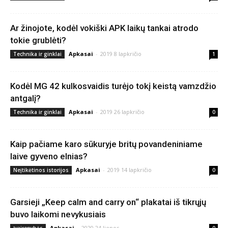
Ar žinojote, kodėl vokiški APK laikų tankai atrodo
tokie grublėti?
Apkasai
-
2019 8 lapkričio
Technika ir ginklai
1
Kodėl MG 42 kulkosvaidis turėjo tokį keistą vamzdžio
antgalį?
Apkasai
-
2019 26 lapkričio
Technika ir ginklai
0
Kaip pačiame karo sūkuryje britų povandeniniame
laive gyveno elnias?
Apkasai
-
2019 14 lapkričio
Neįtikėtinos istorijos
0
Garsieji „Keep calm and carry on“ plakatai iš tikrųjų
buvo laikomi nevykusiais
Apkasai
-
2020 24 liepos