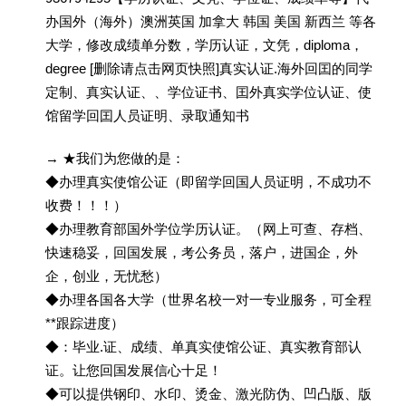
办国外（海外）澳洲英国 加拿大 韩国 美国 新西兰 等各
大学，修改成绩单分数，学历认证，文凭，diploma，
degree [删除请点击网页快照]真实认证.海外回囯的同学
定制、真实认证、、学位证书、囯外真实学位认证、使
馆留学回囯人员证明、录取通知书
→ ★我们为您做的是：
◆办理真实使馆公证（即留学回国人员证明，不成功不
收费！！！）
◆办理教育部国外学位学历认证。（网上可查、存档、
快速稳妥，回国发展，考公务员，落户，进国企，外
企，创业，无忧愁）
◆办理各国各大学（世界名校一对一专业服务，可全程
**跟踪进度）
◆：毕业.证、成绩、单真实使馆公证、真实教育部认
证。让您回国发展信心十足！
◆可以提供钢印、水印、烫金、激光防伪、凹凸版、版