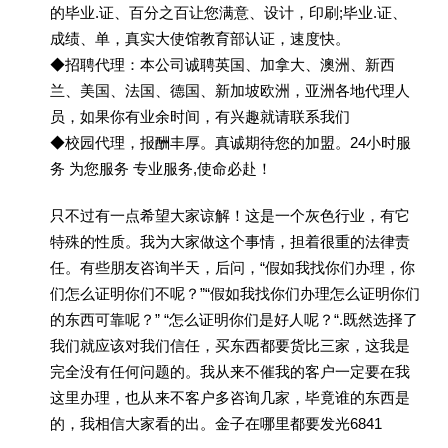
的毕业.证、百分之百让您满意、设计，印刷;毕业.证、
成绩、单，真实大使馆教育部认证，速度快。
◆招聘代理：本公司诚聘英国、加拿大、澳洲、新西
兰、美国、法国、德国、新加坡欧洲，亚洲各地代理人
员，如果你有业余时间，有兴趣就请联系我们
◆校园代理，报酬丰厚。真诚期待您的加盟。24小时服
务 为您服务 专业服务,使命必赴！
只不过有一点希望大家谅解！这是一个灰色行业，有它
特殊的性质。我为大家做这个事情，担着很重的法律责
任。有些朋友咨询半天，后问，“假如我找你们办理，你
们怎么证明你们不呢？”“假如我找你们办理怎么证明你们
的东西可靠呢？” “怎么证明你们是好人呢？“.既然选择了
我们就应该对我们信任，买东西都要货比三家，这我是
完全没有任何问题的。我从来不催我的客户一定要在我
这里办理，也从来不客户多咨询几家，毕竟谁的东西是
的，我相信大家看的出。金子在哪里都要发光6841