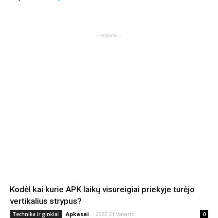
- reklama -
Kodėl kai kurie APK laikų visureigiai priekyje turėjo
vertikalius strypus?
Apkasai
-
2020 21 vasario
Technika ir ginklai
0