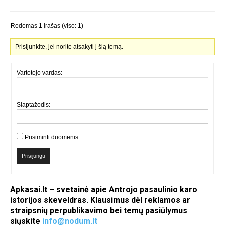
Rodomas 1 įrašas (viso: 1)
Prisijunkite, jei norite atsakyti į šią temą.
Vartotojo vardas:
Slaptažodis:
Prisiminti duomenis
Prisijungti
Apkasai.lt – svetainė apie Antrojo pasaulinio karo
istorijos skeveldras. Klausimus dėl reklamos ar
straipsnių perpublikavimo bei temų pasiūlymus
siųskite
info@nodum.lt