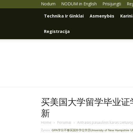
Nodum
NODUM in English
Prisijungti
Reg
Technika Ir Ginklai
Asmenybės
Karin
Registracija
买美国大学留学毕业证学历
新
Home
›
Forumai
›
Antrasis pasaulinis karas Lietuvo
Žymos:
GPA学分不够买国外学位学历University of New Hampshire 