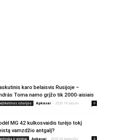
askutinis karo belaisvis Rusijoje –
ndrás Toma namo grįžo tik 2000-aisiais
Apkasai
-
2020 16 sausio
eįtikėtinos istorijos
0
odėl MG 42 kulkosvaidis turėjo tokį
eistą vamzdžio antgalį?
Apkasai
-
2019 26 lapkričio
echnika ir ginklai
0