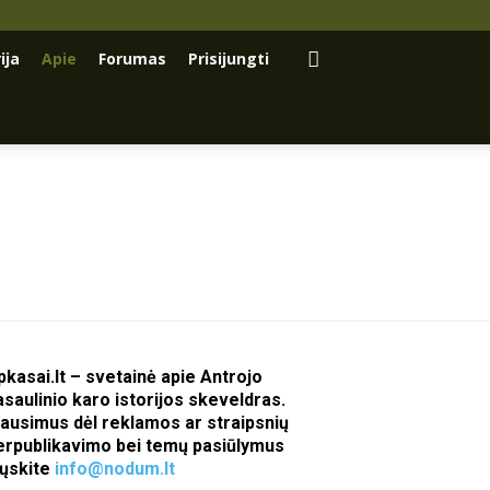
ija
Apie
Forumas
Prisijungti
pkasai.lt – svetainė apie Antrojo
asaulinio karo istorijos skeveldras.
lausimus dėl reklamos ar straipsnių
erpublikavimo bei temų pasiūlymus
iųskite
info@nodum.lt