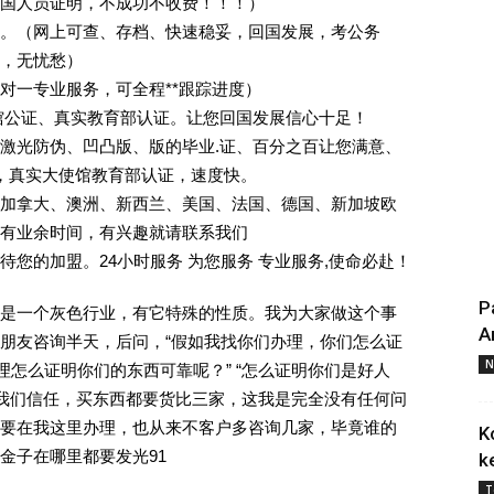
回国人员证明，不成功不收费！！！）
。（网上可查、存档、快速稳妥，回国发展，考公务
业，无忧愁）
一对一专业服务，可全程**跟踪进度）
馆公证、真实教育部认证。让您回国发展信心十足！
激光防伪、凹凸版、版的毕业.证、百分之百让您满意、
单，真实大使馆教育部认证，速度快。
加拿大、澳洲、新西兰、美国、法国、德国、新加坡欧
有业余时间，有兴趣就请联系我们
您的加盟。24小时服务 为您服务 专业服务,使命必赴！
P
是一个灰色行业，有它特殊的性质。我为大家做这个事
A
朋友咨询半天，后问，“假如我找你们办理，你们怎么证
N
理怎么证明你们的东西可靠呢？” “怎么证明你们是好人
对我们信任，买东西都要货比三家，这我是完全没有任何问
要在我这里办理，也从来不客户多咨询几家，毕竟谁的
K
金子在哪里都要发光91
k
T