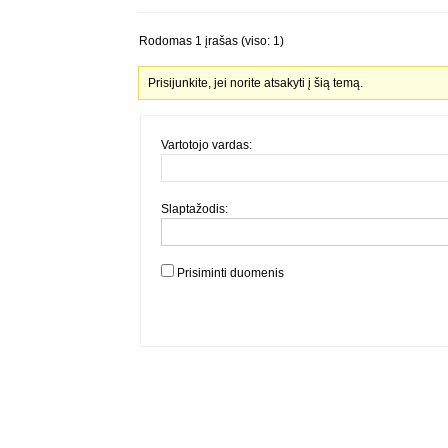
Rodomas 1 įrašas (viso: 1)
Prisijunkite, jei norite atsakyti į šią temą.
Vartotojo vardas:
Slaptažodis:
Prisiminti duomenis