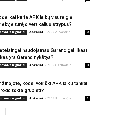
odėl kai kurie APK laikų visureigiai
riekyje turėjo vertikalius strypus?
Apkasai
-
2020 21 vasario
echnika ir ginklai
0
eteisingai naudojamas Garand gali įkąsti
 kas yra Garand nykštys?
Apkasai
-
2019 6 gruodžio
echnika ir ginklai
0
r žinojote, kodėl vokiški APK laikų tankai
trodo tokie grublėti?
Apkasai
-
2019 8 lapkričio
echnika ir ginklai
1