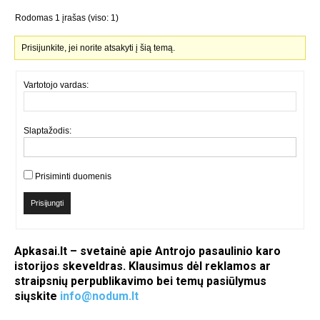
Rodomas 1 įrašas (viso: 1)
Prisijunkite, jei norite atsakyti į šią temą.
Vartotojo vardas:
Slaptažodis:
Prisiminti duomenis
Prisijungti
Apkasai.lt – svetainė apie Antrojo pasaulinio karo
istorijos skeveldras. Klausimus dėl reklamos ar
straipsnių perpublikavimo bei temų pasiūlymus
siųskite
info@nodum.lt