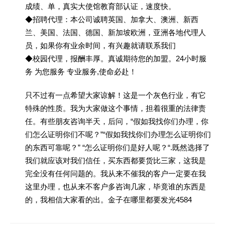
成绩、单，真实大使馆教育部认证，速度快。
◆招聘代理：本公司诚聘英国、加拿大、澳洲、新西
兰、美国、法国、德国、新加坡欧洲，亚洲各地代理人
员，如果你有业余时间，有兴趣就请联系我们
◆校园代理，报酬丰厚。真诚期待您的加盟。24小时服
务 为您服务 专业服务,使命必赴！
只不过有一点希望大家谅解！这是一个灰色行业，有它
特殊的性质。我为大家做这个事情，担着很重的法律责
任。有些朋友咨询半天，后问，“假如我找你们办理，你
们怎么证明你们不呢？”“假如我找你们办理怎么证明你们
的东西可靠呢？” “怎么证明你们是好人呢？“.既然选择了
我们就应该对我们信任，买东西都要货比三家，这我是
完全没有任何问题的。我从来不催我的客户一定要在我
这里办理，也从来不客户多咨询几家，毕竟谁的东西是
的，我相信大家看的出。金子在哪里都要发光4584