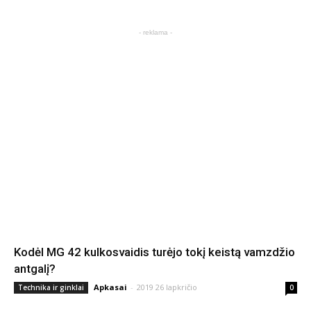
- reklama -
Kodėl MG 42 kulkosvaidis turėjo tokį keistą vamzdžio
antgalį?
Apkasai
-
2019 26 lapkričio
Technika ir ginklai
0