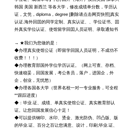
韩国 美国 新西兰 等各大学，修改成绩单分数，学历认
证，文凭，diploma，degree [删除请点击网页快照]真实
认证.海外回囯的同学定制、真实认证、、学位证书、囯
外真实学位认证、使馆留学回囯人员证明、录取通知书
→ ★我们为您做的是：
◆办理真实使馆公证（即留学回国人员证明，不成功不
收费！！！）
◆办理教育部国外学位学历认证。（网上可查、存档、
快速稳妥，回国发展，考公务员，落户，进国企，外
企，创业，无忧愁）
◆办理各国各大学（世界名校一对一专业服务，可全程
**跟踪进度）
◆：毕业.证、成绩、单真实使馆公证、真实教育部认
证。让您回国发展信心十足！
◆可以提供钢印、水印、烫金、激光防伪、凹凸版、版
的毕业.证、百分之百让您满意、设计，印刷;毕业.证、