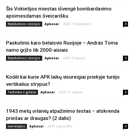
Šis Vokietijos miestas išvengė bombardavimo
apsimesdamas šveicarišku
Apkasai
-
2020 13 balandžio
Neįtikėtinos istorijos
0
Paskutinis karo belaisvis Rusijoje – András Toma
namo grįžo tik 2000-aisiais
Apkasai
-
2020 16 sausio
Neįtikėtinos istorijos
0
Kodėl kai kurie APK laikų visureigiai priekyje turėjo
vertikalius strypus?
Apkasai
-
2020 21 vasario
Technika ir ginklai
0
1943 metų orlaivių atpažinimo testas – atskrenda
priešas ar draugas? (2 dalis)
Apkasai
-
2019 6 gruodžio
Įvairenybės
0