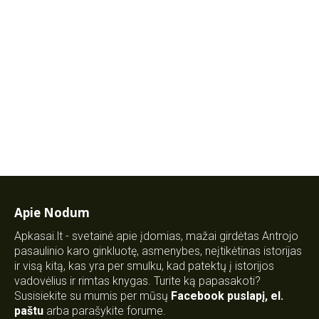
Apie Nodum
Apkasai.lt - svetainė apie įdomias, mažai girdėtas Antrojo
pasaulinio karo ginkluotę, asmenybes, neįtikėtinas istorijas
ir visą kitą, kas yra per smulku, kad patektų į istorijos
vadovėlius ir rimtas knygas. Turite ką papasakoti?
Susisiekite su mumis per mūsų
Facebook puslapį
,
el.
paštu
arba parašykite forume.