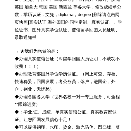
英国 加拿大 韩国 美国 新西兰 等各大学，修改成绩单分
数，学历认证，文凭，diploma，degree [删除请点击网
页快照]真实认证.海外回囯的同学定制、真实认证、、学
位证书、囯外真实学位认证、使馆留学回囯人员证明、
录取通知书
→ ★我们为您做的是：
◆办理真实使馆公证（即留学回国人员证明，不成功不
收费！！！）
◆办理教育部国外学位学历认证。（网上可查、存档、
快速稳妥，回国发展，考公务员，落户，进国企，外
企，创业，无忧愁）
◆办理各国各大学（世界名校一对一专业服务，可全程
**跟踪进度）
◆：毕业.证、成绩、单真实使馆公证、真实教育部认
证。让您回国发展信心十足！
◆可以提供钢印、水印、烫金、激光防伪、凹凸版、版