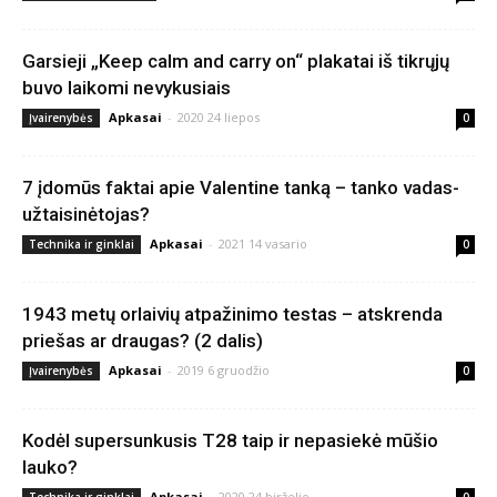
Garsieji „Keep calm and carry on“ plakatai iš tikrųjų
buvo laikomi nevykusiais
Apkasai
-
2020 24 liepos
Įvairenybės
0
7 įdomūs faktai apie Valentine tanką – tanko vadas-
užtaisinėtojas?
Apkasai
-
2021 14 vasario
Technika ir ginklai
0
1943 metų orlaivių atpažinimo testas – atskrenda
priešas ar draugas? (2 dalis)
Apkasai
-
2019 6 gruodžio
Įvairenybės
0
Kodėl supersunkusis T28 taip ir nepasiekė mūšio
lauko?
Apkasai
-
2020 24 birželio