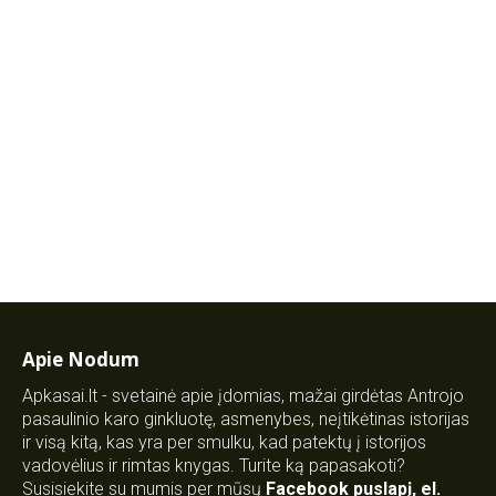
Apie Nodum
Apkasai.lt - svetainė apie įdomias, mažai girdėtas Antrojo
pasaulinio karo ginkluotę, asmenybes, neįtikėtinas istorijas
ir visą kitą, kas yra per smulku, kad patektų į istorijos
vadovėlius ir rimtas knygas. Turite ką papasakoti?
Susisiekite su mumis per mūsų
Facebook puslapį
,
el.