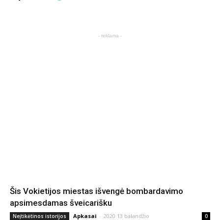
- reklama -
Šis Vokietijos miestas išvengė bombardavimo
apsimesdamas šveicarišku
Apkasai
-
2020 13 balandžio
Neįtikėtinos istorijos
0