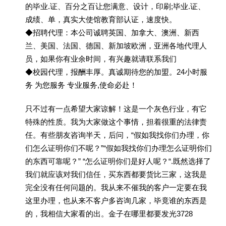
的毕业.证、百分之百让您满意、设计，印刷;毕业.证、
成绩、单，真实大使馆教育部认证，速度快。
◆招聘代理：本公司诚聘英国、加拿大、澳洲、新西
兰、美国、法国、德国、新加坡欧洲，亚洲各地代理人
员，如果你有业余时间，有兴趣就请联系我们
◆校园代理，报酬丰厚。真诚期待您的加盟。24小时服
务 为您服务 专业服务,使命必赴！
只不过有一点希望大家谅解！这是一个灰色行业，有它
特殊的性质。我为大家做这个事情，担着很重的法律责
任。有些朋友咨询半天，后问，“假如我找你们办理，你
们怎么证明你们不呢？”“假如我找你们办理怎么证明你们
的东西可靠呢？” “怎么证明你们是好人呢？“.既然选择了
我们就应该对我们信任，买东西都要货比三家，这我是
完全没有任何问题的。我从来不催我的客户一定要在我
这里办理，也从来不客户多咨询几家，毕竟谁的东西是
的，我相信大家看的出。金子在哪里都要发光3728