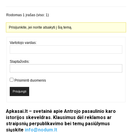
Rodomas 1 įrašas (viso: 1)
Prisijunkite, jei norite atsakyti į šią temą.
Vartotojo vardas:
Slaptažodis:
Prisiminti duomenis
Prisijungti
Apkasai.lt – svetainė apie Antrojo pasaulinio karo
istorijos skeveldras. Klausimus dėl reklamos ar
straipsnių perpublikavimo bei temų pasiūlymus
siųskite
info@nodum.lt