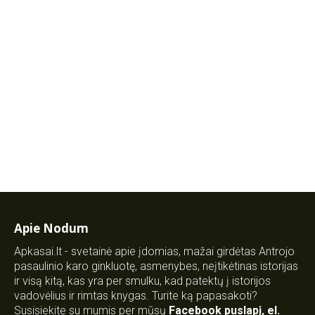
Apie Nodum
Apkasai.lt - svetainė apie įdomias, mažai girdėtas Antrojo
pasaulinio karo ginkluotę, asmenybes, neįtikėtinas istorijas
ir visą kitą, kas yra per smulku, kad patektų į istorijos
vadovėlius ir rimtas knygas. Turite ką papasakoti?
Susisiekite su mumis per mūsų
Facebook puslapį
,
el.