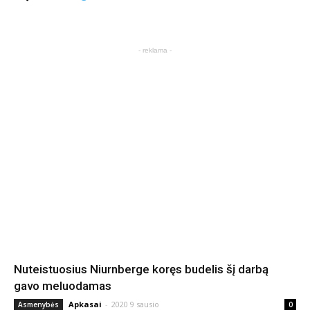
- reklama -
Nuteistuosius Niurnberge koręs budelis šį darbą
gavo meluodamas
Apkasai
-
2020 9 sausio
Asmenybės
0