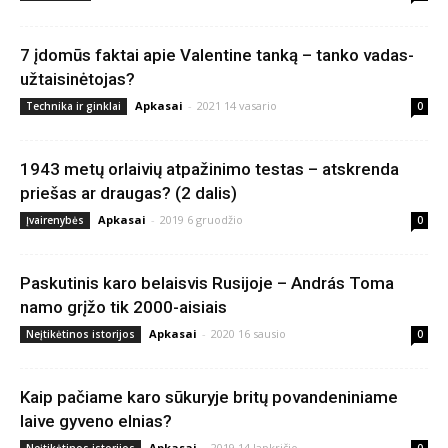
7 įdomūs faktai apie Valentine tanką – tanko vadas-
užtaisinėtojas?
Apkasai
-
2021 14 vasario
Technika ir ginklai
0
1943 metų orlaivių atpažinimo testas – atskrenda
priešas ar draugas? (2 dalis)
Apkasai
-
2019 6 gruodžio
Įvairenybės
0
Paskutinis karo belaisvis Rusijoje – András Toma
namo grįžo tik 2000-aisiais
Apkasai
-
2020 16 sausio
Neįtikėtinos istorijos
0
Kaip pačiame karo sūkuryje britų povandeniniame
laive gyveno elnias?
Apkasai
-
2019 14 lapkričio