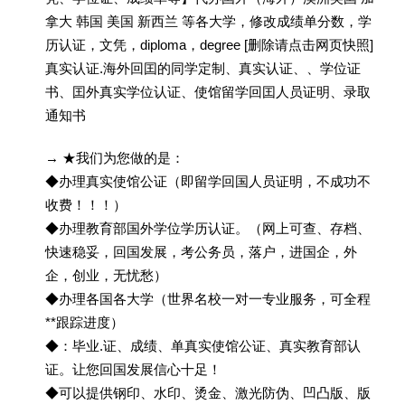
拿大 韩国 美国 新西兰 等各大学，修改成绩单分数，学
历认证，文凭，diploma，degree [删除请点击网页快照]
真实认证.海外回囯的同学定制、真实认证、、学位证
书、囯外真实学位认证、使馆留学回囯人员证明、录取
通知书
→ ★我们为您做的是：
◆办理真实使馆公证（即留学回国人员证明，不成功不
收费！！！）
◆办理教育部国外学位学历认证。（网上可查、存档、
快速稳妥，回国发展，考公务员，落户，进国企，外
企，创业，无忧愁）
◆办理各国各大学（世界名校一对一专业服务，可全程
**跟踪进度）
◆：毕业.证、成绩、单真实使馆公证、真实教育部认
证。让您回国发展信心十足！
◆可以提供钢印、水印、烫金、激光防伪、凹凸版、版