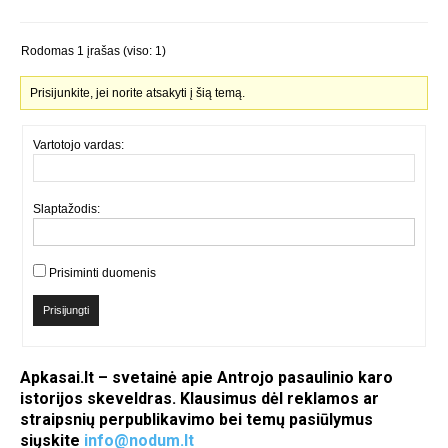
Rodomas 1 įrašas (viso: 1)
Prisijunkite, jei norite atsakyti į šią temą.
Vartotojo vardas:
Slaptažodis:
Prisiminti duomenis
Prisijungti
Apkasai.lt – svetainė apie Antrojo pasaulinio karo
istorijos skeveldras. Klausimus dėl reklamos ar
straipsnių perpublikavimo bei temų pasiūlymus
siųskite
info@nodum.lt