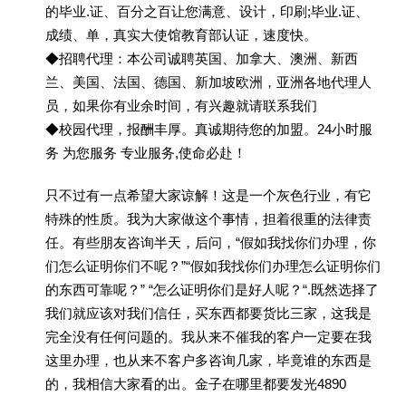
的毕业.证、百分之百让您满意、设计，印刷;毕业.证、
成绩、单，真实大使馆教育部认证，速度快。
◆招聘代理：本公司诚聘英国、加拿大、澳洲、新西
兰、美国、法国、德国、新加坡欧洲，亚洲各地代理人
员，如果你有业余时间，有兴趣就请联系我们
◆校园代理，报酬丰厚。真诚期待您的加盟。24小时服
务 为您服务 专业服务,使命必赴！
只不过有一点希望大家谅解！这是一个灰色行业，有它
特殊的性质。我为大家做这个事情，担着很重的法律责
任。有些朋友咨询半天，后问，“假如我找你们办理，你
们怎么证明你们不呢？”“假如我找你们办理怎么证明你们
的东西可靠呢？” “怎么证明你们是好人呢？“.既然选择了
我们就应该对我们信任，买东西都要货比三家，这我是
完全没有任何问题的。我从来不催我的客户一定要在我
这里办理，也从来不客户多咨询几家，毕竟谁的东西是
的，我相信大家看的出。金子在哪里都要发光4890