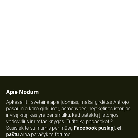
Apie Nodum
Apkasai.lt - svetainė apie įdomias, mažai girdėtas Antrojo
pasaulinio karo ginkluotę, asmenybes, neįtikėtinas istorijas
ir visą kitą, kas yra per smulku, kad patektų į istorijos
vadovėlius ir rimtas knygas. Turite ką papasakoti?
Susisiekite su mumis per mūsų
Facebook puslapį
,
el.
paštu
arba parašykite forume.