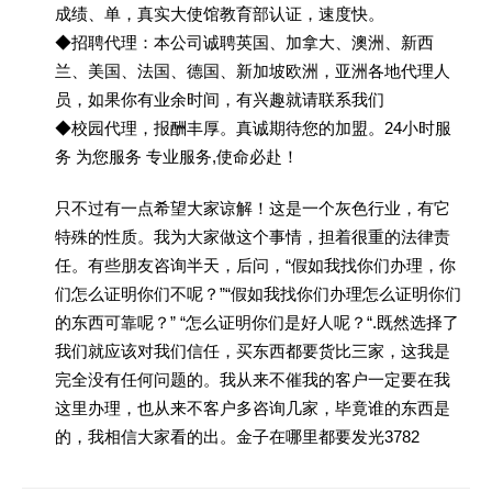
成绩、单，真实大使馆教育部认证，速度快。
◆招聘代理：本公司诚聘英国、加拿大、澳洲、新西
兰、美国、法国、德国、新加坡欧洲，亚洲各地代理人
员，如果你有业余时间，有兴趣就请联系我们
◆校园代理，报酬丰厚。真诚期待您的加盟。24小时服
务 为您服务 专业服务,使命必赴！
只不过有一点希望大家谅解！这是一个灰色行业，有它
特殊的性质。我为大家做这个事情，担着很重的法律责
任。有些朋友咨询半天，后问，“假如我找你们办理，你
们怎么证明你们不呢？”“假如我找你们办理怎么证明你们
的东西可靠呢？” “怎么证明你们是好人呢？“.既然选择了
我们就应该对我们信任，买东西都要货比三家，这我是
完全没有任何问题的。我从来不催我的客户一定要在我
这里办理，也从来不客户多咨询几家，毕竟谁的东西是
的，我相信大家看的出。金子在哪里都要发光3782