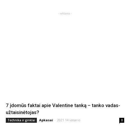
- reklama -
7 įdomūs faktai apie Valentine tanką – tanko vadas-
užtaisinėtojas?
Apkasai
-
2021 14 vasario
Technika ir ginklai
0