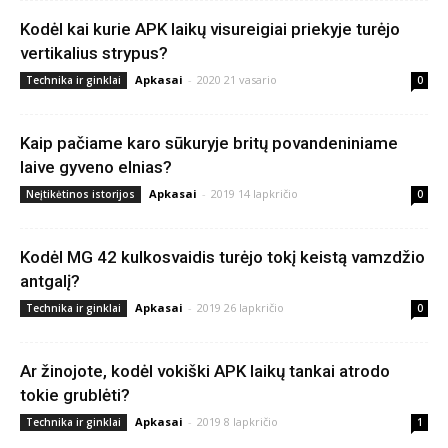
Kodėl kai kurie APK laikų visureigiai priekyje turėjo
vertikalius strypus?
Apkasai
-
2020 21 vasario
Technika ir ginklai
0
Kaip pačiame karo sūkuryje britų povandeniniame
laive gyveno elnias?
Apkasai
-
2019 14 lapkričio
Neįtikėtinos istorijos
0
Kodėl MG 42 kulkosvaidis turėjo tokį keistą vamzdžio
antgalį?
Apkasai
-
2019 26 lapkričio
Technika ir ginklai
0
Ar žinojote, kodėl vokiški APK laikų tankai atrodo
tokie grublėti?
Apkasai
-
2019 8 lapkričio
Technika ir ginklai
1