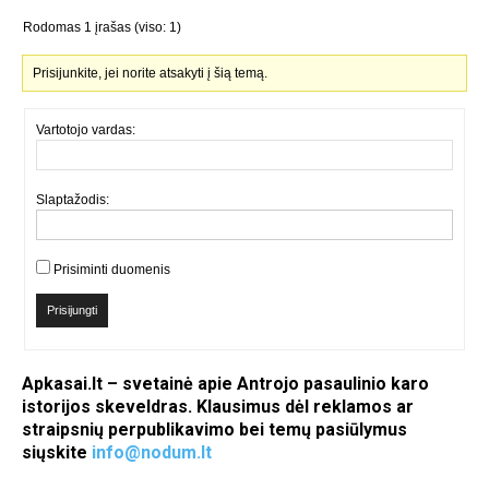
Rodomas 1 įrašas (viso: 1)
Prisijunkite, jei norite atsakyti į šią temą.
Vartotojo vardas:
Slaptažodis:
Prisiminti duomenis
Prisijungti
Apkasai.lt – svetainė apie Antrojo pasaulinio karo
istorijos skeveldras. Klausimus dėl reklamos ar
straipsnių perpublikavimo bei temų pasiūlymus
siųskite
info@nodum.lt