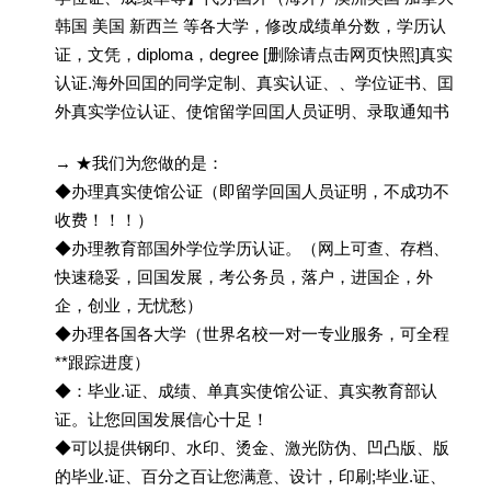
韩国 美国 新西兰 等各大学，修改成绩单分数，学历认
证，文凭，diploma，degree [删除请点击网页快照]真实
认证.海外回囯的同学定制、真实认证、、学位证书、囯
外真实学位认证、使馆留学回囯人员证明、录取通知书
→ ★我们为您做的是：
◆办理真实使馆公证（即留学回国人员证明，不成功不
收费！！！）
◆办理教育部国外学位学历认证。（网上可查、存档、
快速稳妥，回国发展，考公务员，落户，进国企，外
企，创业，无忧愁）
◆办理各国各大学（世界名校一对一专业服务，可全程
**跟踪进度）
◆：毕业.证、成绩、单真实使馆公证、真实教育部认
证。让您回国发展信心十足！
◆可以提供钢印、水印、烫金、激光防伪、凹凸版、版
的毕业.证、百分之百让您满意、设计，印刷;毕业.证、