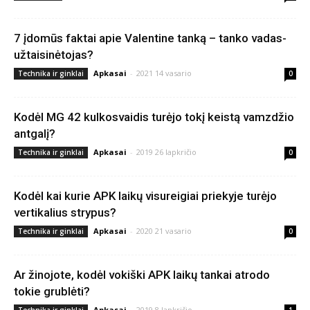
7 įdomūs faktai apie Valentine tanką – tanko vadas-
užtaisinėtojas?
Apkasai
-
2021 14 vasario
Technika ir ginklai
0
Kodėl MG 42 kulkosvaidis turėjo tokį keistą vamzdžio
antgalį?
Apkasai
-
2019 26 lapkričio
Technika ir ginklai
0
Kodėl kai kurie APK laikų visureigiai priekyje turėjo
vertikalius strypus?
Apkasai
-
2020 21 vasario
Technika ir ginklai
0
Ar žinojote, kodėl vokiški APK laikų tankai atrodo
tokie grublėti?
Apkasai
-
2019 8 lapkričio