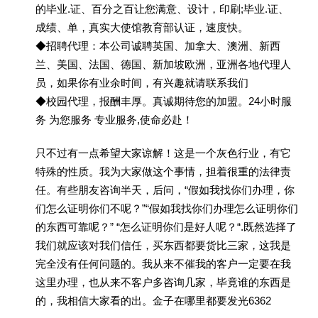
的毕业.证、百分之百让您满意、设计，印刷;毕业.证、
成绩、单，真实大使馆教育部认证，速度快。
◆招聘代理：本公司诚聘英国、加拿大、澳洲、新西
兰、美国、法国、德国、新加坡欧洲，亚洲各地代理人
员，如果你有业余时间，有兴趣就请联系我们
◆校园代理，报酬丰厚。真诚期待您的加盟。24小时服
务 为您服务 专业服务,使命必赴！
只不过有一点希望大家谅解！这是一个灰色行业，有它
特殊的性质。我为大家做这个事情，担着很重的法律责
任。有些朋友咨询半天，后问，“假如我找你们办理，你
们怎么证明你们不呢？”“假如我找你们办理怎么证明你们
的东西可靠呢？” “怎么证明你们是好人呢？“.既然选择了
我们就应该对我们信任，买东西都要货比三家，这我是
完全没有任何问题的。我从来不催我的客户一定要在我
这里办理，也从来不客户多咨询几家，毕竟谁的东西是
的，我相信大家看的出。金子在哪里都要发光6362