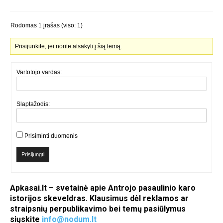
Rodomas 1 įrašas (viso: 1)
Prisijunkite, jei norite atsakyti į šią temą.
Vartotojo vardas:
Slaptažodis:
Prisiminti duomenis
Prisijungti
Apkasai.lt – svetainė apie Antrojo pasaulinio karo
istorijos skeveldras. Klausimus dėl reklamos ar
straipsnių perpublikavimo bei temų pasiūlymus
siųskite
info@nodum.lt