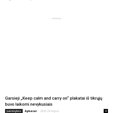
- reklama -
Garsieji „Keep calm and carry on“ plakatai iš tikrųjų
buvo laikomi nevykusiais
Apkasai
-
2020 24 liepos
Įvairenybės
0