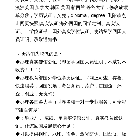
澳洲英国 加拿大 韩国 美国 新西兰 等各大学，修改成绩
单分数，学历认证，文凭，diploma，degree [删除请点
击网页快照]真实认证.海外回囯的同学定制、真实认
证、、学位证书、囯外真实学位认证、使馆留学回囯人
员证明、录取通知书
→ ★我们为您做的是：
◆办理真实使馆公证（即留学回国人员证明，不成功不
收费！！！）
◆办理教育部国外学位学历认证。（网上可查、存档、
快速稳妥，回国发展，考公务员，落户，进国企，外
企，创业，无忧愁）
◆办理各国各大学（世界名校一对一专业服务，可全程
**跟踪进度）
◆：毕业.证、成绩、单真实使馆公证、真实教育部认
证。让您回国发展信心十足！
◆可以提供钢印、水印、烫金、激光防伪、凹凸版、版