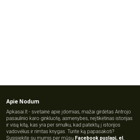
Apie Nodum
Apkasai.lt - svetainė apie įdomias, mažai girdėtas Antrojo
pasaulinio karo ginkluotę, asmenybes, neįtikėtinas istorijas
ir visą kitą, kas yra per smulku, kad patektų į istorijos
vadovėlius ir rimtas knygas. Turite ką papasakoti?
Susisiekite su mumis per mūsų
Facebook puslapį
,
el.