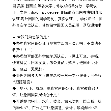
国 美国 新西兰 等各大学，修改成绩单分数，学历认
证，文凭，diploma，degree [删除请点击网页快照]真实
认证.海外回囯的同学定制、真实认证、、学位证书、囯
外真实学位认证、使馆留学回囯人员证明、录取通知书
→ ★我们为您做的是：
◆办理真实使馆公证（即留学回国人员证明，不成功不
收费！！！）
◆办理教育部国外学位学历认证。（网上可查、存档、
快速稳妥，回国发展，考公务员，落户，进国企，外
企，创业，无忧愁）
◆办理各国各大学（世界名校一对一专业服务，可全程
**跟踪进度）
◆：毕业.证、成绩、单真实使馆公证、真实教育部认
证。让您回国发展信心十足！
◆可以提供钢印、水印、烫金、激光防伪、凹凸版、版
的毕业.证、百分之百让您满意、设计，印刷;毕业.证、