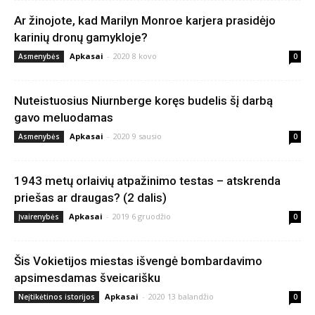
Ar žinojote, kad Marilyn Monroe karjera prasidėjo
karinių dronų gamykloje?
Apkasai
-
2020 8 kovo
Asmenybės
0
Nuteistuosius Niurnberge koręs budelis šį darbą
gavo meluodamas
Apkasai
-
2020 9 sausio
Asmenybės
0
1943 metų orlaivių atpažinimo testas – atskrenda
priešas ar draugas? (2 dalis)
Apkasai
-
2019 6 gruodžio
Įvairenybės
0
Šis Vokietijos miestas išvengė bombardavimo
apsimesdamas šveicarišku
Apkasai
-
2020 13 balandžio
Neįtikėtinos istorijos
0