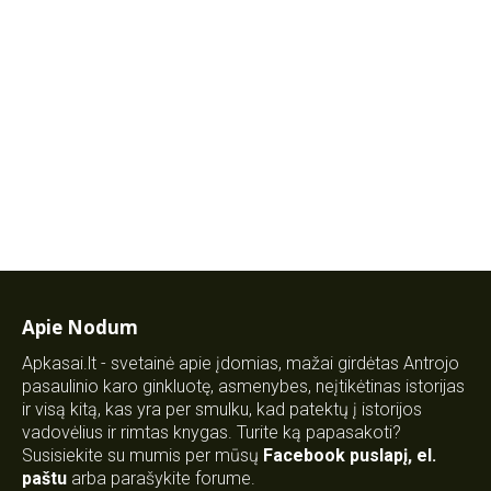
Apie Nodum
Apkasai.lt - svetainė apie įdomias, mažai girdėtas Antrojo
pasaulinio karo ginkluotę, asmenybes, neįtikėtinas istorijas
ir visą kitą, kas yra per smulku, kad patektų į istorijos
vadovėlius ir rimtas knygas. Turite ką papasakoti?
Susisiekite su mumis per mūsų
Facebook puslapį
,
el.
paštu
arba parašykite forume.