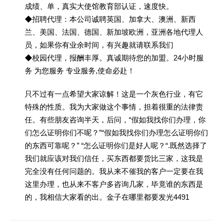
成绩、单，真实大使馆教育部认证，速度快。
◆招聘代理：本公司诚聘英国、加拿大、澳洲、新西
兰、美国、法国、德国、新加坡欧洲，亚洲各地代理人
员，如果你有业余时间，有兴趣就请联系我们
◆校园代理，报酬丰厚。真诚期待您的加盟。24小时服
务 为您服务 专业服务,使命必赴！
只不过有一点希望大家谅解！这是一个灰色行业，有它
特殊的性质。我为大家做这个事情，担着很重的法律责
任。有些朋友咨询半天，后问，“假如我找你们办理，你
们怎么证明你们不呢？”“假如我找你们办理怎么证明你们
的东西可靠呢？” “怎么证明你们是好人呢？“.既然选择了
我们就应该对我们信任，买东西都要货比三家，这我是
完全没有任何问题的。我从来不催我的客户一定要在我
这里办理，也从来不客户多咨询几家，毕竟谁的东西是
的，我相信大家看的出。金子在哪里都要发光4491