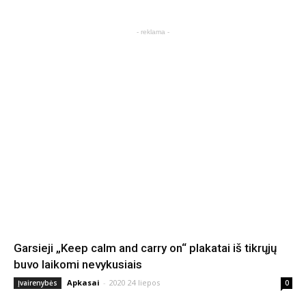
- reklama -
Garsieji „Keep calm and carry on“ plakatai iš tikrųjų
buvo laikomi nevykusiais
Apkasai
-
2020 24 liepos
Įvairenybės
0