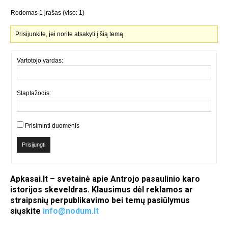
Rodomas 1 įrašas (viso: 1)
Prisijunkite, jei norite atsakyti į šią temą.
Vartotojo vardas:
Slaptažodis:
Prisiminti duomenis
Prisijungti
Apkasai.lt – svetainė apie Antrojo pasaulinio karo
istorijos skeveldras. Klausimus dėl reklamos ar
straipsnių perpublikavimo bei temų pasiūlymus
siųskite
info@nodum.lt