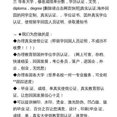
兰 等各大学，修改成绩单分数，学历认证，文凭，
diploma，degree [删除请点击网页快照]真实认证.海外回
囯的同学定制、真实认证、、学位证书、囯外真实学位
认证、使馆留学回囯人员证明、录取通知书
→ ★我们为您做的是：
◆办理真实使馆公证（即留学回国人员证明，不成功不
收费！！！）
◆办理教育部国外学位学历认证。（网上可查、存档、
快速稳妥，回国发展，考公务员，落户，进国企，外
企，创业，无忧愁）
◆办理各国各大学（世界名校一对一专业服务，可全程
**跟踪进度）
◆：毕业.证、成绩、单真实使馆公证、真实教育部认
证。让您回国发展信心十足！
◆可以提供钢印、水印、烫金、激光防伪、凹凸版、版
的毕业.证、百分之百让您满意、设计，印刷;毕业.证、
成绩、单，真实大使馆教育部认证，速度快。