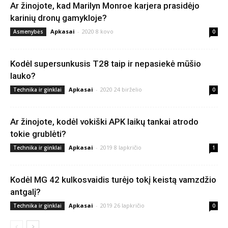
Ar žinojote, kad Marilyn Monroe karjera prasidėjo
karinių dronų gamykloje?
Apkasai
-
2020 8 kovo
Asmenybės
0
Kodėl supersunkusis T28 taip ir nepasiekė mūšio
lauko?
Apkasai
-
2020 24 birželio
Technika ir ginklai
0
Ar žinojote, kodėl vokiški APK laikų tankai atrodo
tokie grublėti?
Apkasai
-
2019 8 lapkričio
Technika ir ginklai
1
Kodėl MG 42 kulkosvaidis turėjo tokį keistą vamzdžio
antgalį?
Apkasai
-
2019 26 lapkričio
Technika ir ginklai
0