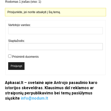
Rodomas 1 įrašas (viso: 1)
Prisijunkite, jei norite atsakyti į šią temą.
Vartotojo vardas:
Slaptažodis:
Prisiminti duomenis
Prisijungti
Apkasai.lt – svetainė apie Antrojo pasaulinio karo
istorijos skeveldras. Klausimus dėl reklamos ar
straipsnių perpublikavimo bei temų pasiūlymus
siųskite
info@nodum.lt