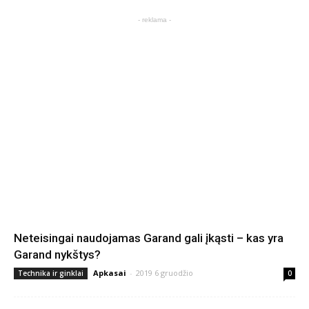
- reklama -
Neteisingai naudojamas Garand gali įkąsti – kas yra
Garand nykštys?
Apkasai
-
2019 6 gruodžio
Technika ir ginklai
0