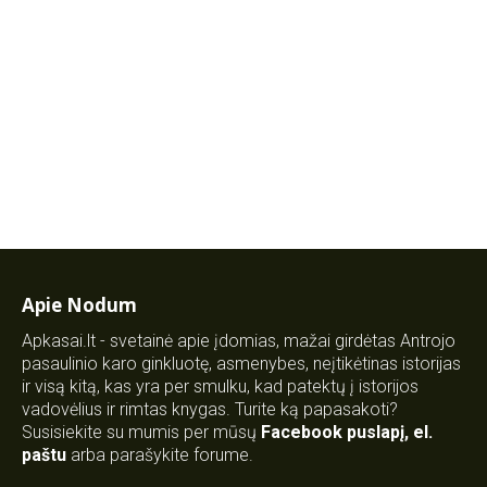
Apie Nodum
Apkasai.lt - svetainė apie įdomias, mažai girdėtas Antrojo
pasaulinio karo ginkluotę, asmenybes, neįtikėtinas istorijas
ir visą kitą, kas yra per smulku, kad patektų į istorijos
vadovėlius ir rimtas knygas. Turite ką papasakoti?
Susisiekite su mumis per mūsų
Facebook puslapį
,
el.
paštu
arba parašykite forume.