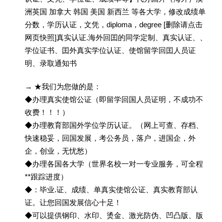
洲英国 加拿大 韩国 美国 新西兰 等各大学，修改成绩单
分数，学历认证，文凭，diploma，degree [删除请点击
网页快照]真实认证.海外回囯的同学定制、真实认证、、
学位证书、囯外真实学位认证、使馆留学回囯人员证
明、录取通知书
→ ★我们为您做的是：
◆办理真实使馆公证（即留学回国人员证明，不成功不
收费！！！）
◆办理教育部国外学位学历认证。（网上可查、存档、
快速稳妥，回国发展，考公务员，落户，进国企，外
企，创业，无忧愁）
◆办理各国各大学（世界名校一对一专业服务，可全程
**跟踪进度）
◆：毕业.证、成绩、单真实使馆公证、真实教育部认
证。让您回国发展信心十足！
◆可以提供钢印、水印、烫金、激光防伪、凹凸版、版