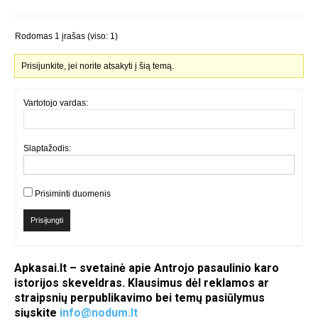
Rodomas 1 įrašas (viso: 1)
Prisijunkite, jei norite atsakyti į šią temą.
Vartotojo vardas:
Slaptažodis:
Prisiminti duomenis
Prisijungti
Apkasai.lt – svetainė apie Antrojo pasaulinio karo
istorijos skeveldras. Klausimus dėl reklamos ar
straipsnių perpublikavimo bei temų pasiūlymus
siųskite
info@nodum.lt