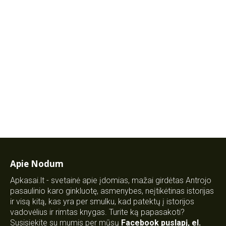
Apie Nodum
Apkasai.lt - svetainė apie įdomias, mažai girdėtas Antrojo
pasaulinio karo ginkluotę, asmenybes, neįtikėtinas istorijas
ir visą kitą, kas yra per smulku, kad patektų į istorijos
vadovėlius ir rimtas knygas. Turite ką papasakoti?
Susisiekite su mumis per mūsų
Facebook puslapį
,
el.