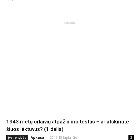
- reklama -
1943 metų orlaivių atpažinimo testas – ar atskiriate
šiuos lėktuvus? (1 dalis)
Apkasai
-
2019 18 lapkričio
Įvairenybės
3