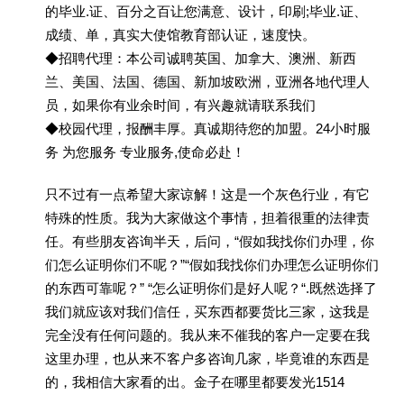
的毕业.证、百分之百让您满意、设计，印刷;毕业.证、
成绩、单，真实大使馆教育部认证，速度快。
◆招聘代理：本公司诚聘英国、加拿大、澳洲、新西
兰、美国、法国、德国、新加坡欧洲，亚洲各地代理人
员，如果你有业余时间，有兴趣就请联系我们
◆校园代理，报酬丰厚。真诚期待您的加盟。24小时服
务 为您服务 专业服务,使命必赴！
只不过有一点希望大家谅解！这是一个灰色行业，有它
特殊的性质。我为大家做这个事情，担着很重的法律责
任。有些朋友咨询半天，后问，“假如我找你们办理，你
们怎么证明你们不呢？”“假如我找你们办理怎么证明你们
的东西可靠呢？” “怎么证明你们是好人呢？“.既然选择了
我们就应该对我们信任，买东西都要货比三家，这我是
完全没有任何问题的。我从来不催我的客户一定要在我
这里办理，也从来不客户多咨询几家，毕竟谁的东西是
的，我相信大家看的出。金子在哪里都要发光1514