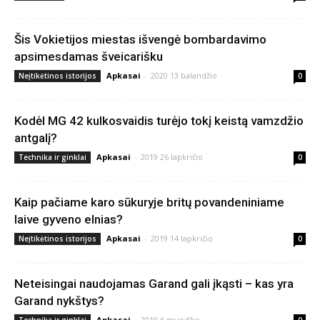
Šis Vokietijos miestas išvengė bombardavimo
apsimesdamas šveicarišku
Apkasai
-
2020 13 balandžio
Neįtikėtinos istorijos
0
Kodėl MG 42 kulkosvaidis turėjo tokį keistą vamzdžio
antgalį?
Apkasai
-
2019 26 lapkričio
Technika ir ginklai
0
Kaip pačiame karo sūkuryje britų povandeniniame
laive gyveno elnias?
Apkasai
-
2019 14 lapkričio
Neįtikėtinos istorijos
0
Neteisingai naudojamas Garand gali įkąsti – kas yra
Garand nykštys?
Apkasai
-
2019 6 gruodžio