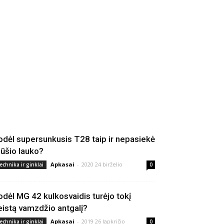
odėl supersunkusis T28 taip ir nepasiekė
ūšio lauko?
Apkasai
-
2020 24 birželio
echnika ir ginklai
0
odėl MG 42 kulkosvaidis turėjo tokį
eistą vamzdžio antgalį?
Apkasai
-
2019 26 lapkričio
echnika ir ginklai
0