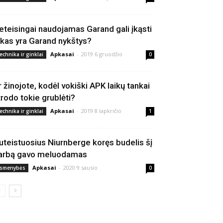
eteisingai naudojamas Garand gali įkąsti
 kas yra Garand nykštys?
Apkasai
-
2019 6 gruodžio
echnika ir ginklai
0
r žinojote, kodėl vokiški APK laikų tankai
trodo tokie grublėti?
Apkasai
-
2019 8 lapkričio
echnika ir ginklai
1
uteistuosius Niurnberge koręs budelis šį
arbą gavo meluodamas
Apkasai
-
2020 9 sausio
smenybės
0