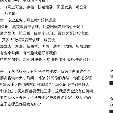
回国人员证明，不成功不收费！！！）
。（网上可查、存档、快速稳妥，回国发展，考公务
业，无忧愁）
一对一专业服务，可全程**跟踪进度）
馆公证、真实教育部认证。让您回国发展信心十足！
激光防伪、凹凸版、版的毕业.证、百分之百让您满意、
单，真实大使馆教育部认证，速度快。
加拿大、澳洲、新西兰、美国、法国、德国、新加坡欧
有业余时间，有兴趣就请联系我们
您的加盟。24小时服务 为您服务 专业服务,使命必赴！
K
是一个灰色行业，有它特殊的性质。我为大家做这个事
m
朋友咨询半天，后问，“假如我找你们办理，你们怎么证
T
理怎么证明你们的东西可靠呢？” “怎么证明你们是好人
对我们信任，买东西都要货比三家，这我是完全没有任何问
要在我这里办理，也从来不客户多咨询几家，毕竟谁的
K
子在哪里都要发光8329
k
T