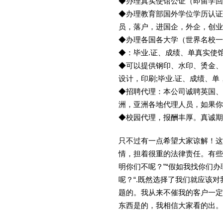
◆办理真实使馆公证（即留学
◆办理教育部国外学位学历认证
员，落户，进国企，外企，创
◆办理各国各大学（世界名校
◆：毕业.证、成绩、单真实使
◆可以提供钢印、水印、烫金、
设计，印刷;毕业.证、成绩、
◆招聘代理：本公司诚聘英国、
洲，亚洲各地代理人员，如果你
◆校园代理，报酬丰厚。真诚期待
只不过有一点希望大家谅解！这
情，担着很重的法律责任。有些
明你们不呢？”“假如我找你们办
呢？“.既然选择了我们就应该
题的。我从来不催我的客户一定
东西是的，我相信大家看的出。金