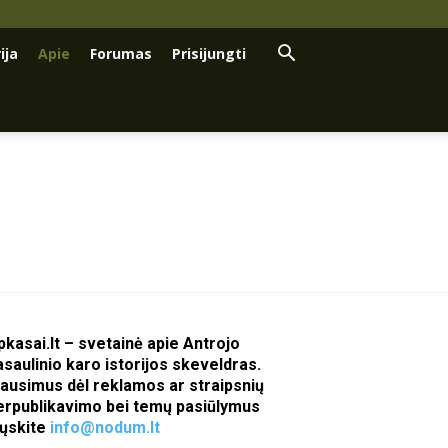
ija
Apie
Forumas
Prisijungti
pkasai.lt – svetainė apie Antrojo
asaulinio karo istorijos skeveldras.
lausimus dėl reklamos ar straipsnių
erpublikavimo bei temų pasiūlymus
iųskite
info@nodum.lt