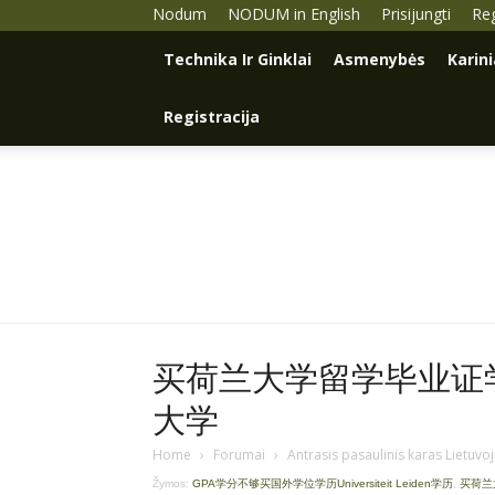
Nodum
NODUM in English
Prisijungti
Reg
Technika Ir Ginklai
Asmenybės
Karin
Registracija
买荷兰大学留学毕业证学历
大学
Home
›
Forumai
›
Antrasis pasaulinis karas Lietuvo
Žymos:
GPA学分不够买国外学位学历Universiteit Leiden学历
,
买荷兰