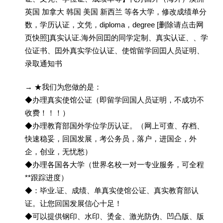
英国 加拿大 韩国 美国 新西兰 等各大学，修改成绩单分
数，学历认证，文凭，diploma，degree [删除请点击网
页快照]真实认证.海外回囯的同学定制、真实认证、、学
位证书、囯外真实学位认证、使馆留学回囯人员证明、
录取通知书
→ ★我们为您做的是：
◆办理真实使馆公证（即留学回国人员证明，不成功不
收费！！！）
◆办理教育部国外学位学历认证。（网上可查、存档、
快速稳妥，回国发展，考公务员，落户，进国企，外
企，创业，无忧愁）
◆办理各国各大学（世界名校一对一专业服务，可全程
**跟踪进度）
◆：毕业.证、成绩、单真实使馆公证、真实教育部认
证。让您回国发展信心十足！
◆可以提供钢印、水印、烫金、激光防伪、凹凸版、版