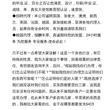
的毕业.证、百分之百让您满意、设计，印刷;毕业.证、
成绩、单，真实大使馆教育部认证，速度快。
◆招聘代理：本公司诚聘英国、加拿大、澳洲、新西
兰、美国、法国、德国、新加坡欧洲，亚洲各地代理人
员，如果你有业余时间，有兴趣就请联系我们
◆校园代理，报酬丰厚。真诚期待您的加盟。24小时服
务 为您服务 专业服务,使命必赴！
只不过有一点希望大家谅解！这是一个灰色行业，有它
特殊的性质。我为大家做这个事情，担着很重的法律责
任。有些朋友咨询半天，后问，“假如我找你们办理，你
们怎么证明你们不呢？”“假如我找你们办理怎么证明你们
的东西可靠呢？” “怎么证明你们是好人呢？“.既然选择了
我们就应该对我们信任，买东西都要货比三家，这我是
完全没有任何问题的。我从来不催我的客户一定要在我
这里办理，也从来不客户多咨询几家，毕竟谁的东西是
的，我相信大家看的出。金子在哪里都要发光6419