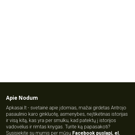
Apie Nodum
Apkasai.lt - svetainė apie įdomias, mažai girdėtas Antrojo
pasaulinio karo ginkluotę, asmenybes, neįtikėtinas istorijas
ir visą kitą, kas yra per smulku, kad patektų į istorijos
vadovėlius ir rimtas knygas. Turite ką papasakoti?
Susisiekite su mumis per mūsų
Facebook puslapį
,
el.