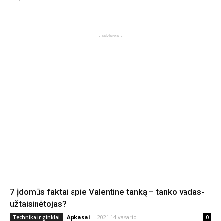
- reklama -
7 įdomūs faktai apie Valentine tanką – tanko vadas-
užtaisinėtojas?
Apkasai
-
2021 14 vasario
Technika ir ginklai
0