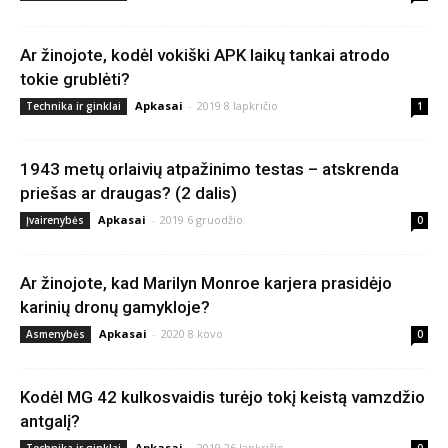
Ar žinojote, kodėl vokiški APK laikų tankai atrodo
tokie grublėti?
Apkasai
-
2019 8 lapkričio
Technika ir ginklai
1
1943 metų orlaivių atpažinimo testas – atskrenda
priešas ar draugas? (2 dalis)
Apkasai
-
2019 6 gruodžio
Įvairenybės
0
Ar žinojote, kad Marilyn Monroe karjera prasidėjo
karinių dronų gamykloje?
Apkasai
-
2020 8 kovo
Asmenybės
0
Kodėl MG 42 kulkosvaidis turėjo tokį keistą vamzdžio
antgalį?
Apkasai
-
2019 26 lapkričio