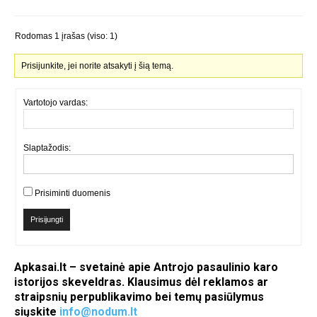
Rodomas 1 įrašas (viso: 1)
Prisijunkite, jei norite atsakyti į šią temą.
Vartotojo vardas:
Slaptažodis:
Prisiminti duomenis
Prisijungti
Apkasai.lt – svetainė apie Antrojo pasaulinio karo
istorijos skeveldras. Klausimus dėl reklamos ar
straipsnių perpublikavimo bei temų pasiūlymus
siųskite
info@nodum.lt