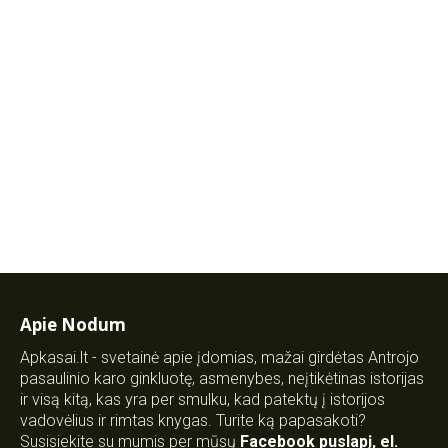
Apie Nodum
Apkasai.lt - svetainė apie įdomias, mažai girdėtas Antrojo
pasaulinio karo ginkluotę, asmenybes, neįtikėtinas istorijas
ir visą kitą, kas yra per smulku, kad patektų į istorijos
vadovėlius ir rimtas knygas. Turite ką papasakoti?
Susisiekite su mumis per mūsų
Facebook puslapį
,
el.