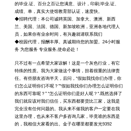
的毕业.证、百分之百让您满意、设计，印刷;毕业.证、
成绩、单，真实大使馆教育部认证，速度快。
◆招聘代理：本公司诚聘英国、加拿大、澳洲、新西
兰、美国、法国、德国、新加坡欧洲，亚洲各地代理人
员，如果你有业余时间，有兴趣就请联系我们
◆校园代理，报酬丰厚。真诚期待您的加盟。24小时服
务 为您服务 专业服务,使命必赴！
只不过有一点希望大家谅解！这是一个灰色行业，有它
特殊的性质。我为大家做这个事情，担着很重的法律责
任。有些朋友咨询半天，后问，“假如我找你们办理，你
们怎么证明你们不呢？”“假如我找你们办理怎么证明你们
的东西可靠呢？” “怎么证明你们是好人呢？“.既然选择了
我们就应该对我们信任，买东西都要货比三家，这我是
完全没有任何问题的。我从来不催我的客户一定要在我
这里办理，也从来不客户多咨询几家，毕竟谁的东西是
的，我相信大家看的出。金子在哪里都要发光9392