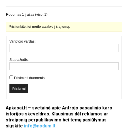
Rodomas 1 įrašas (viso: 1)
Prisijunkite, jei norite atsakyti į šią temą.
Vartotojo vardas:
Slaptažodis:
Prisiminti duomenis
Prisijungti
Apkasai.lt – svetainė apie Antrojo pasaulinio karo
istorijos skeveldras. Klausimus dėl reklamos ar
straipsnių perpublikavimo bei temų pasiūlymus
siųskite
info@nodum.lt