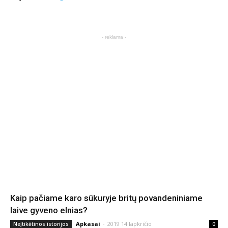
- reklama -
Kaip pačiame karo sūkuryje britų povandeniniame
laive gyveno elnias?
Apkasai
-
2019 14 lapkričio
Neįtikėtinos istorijos
0