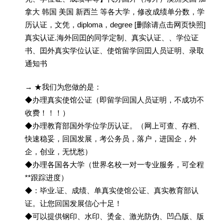
拿大 韩国 美国 新西兰 等各大学，修改成绩单分数，学
历认证，文凭，diploma，degree [删除请点击网页快照]
真实认证.海外回囯的同学定制、真实认证、、学位证
书、囯外真实学位认证、使馆留学回囯人员证明、录取
通知书
→ ★我们为您做的是：
◆办理真实使馆公证（即留学回国人员证明，不成功不
收费！！！）
◆办理教育部国外学位学历认证。（网上可查、存档、
快速稳妥，回国发展，考公务员，落户，进国企，外
企，创业，无忧愁）
◆办理各国各大学（世界名校一对一专业服务，可全程
**跟踪进度）
◆：毕业.证、成绩、单真实使馆公证、真实教育部认
证。让您回国发展信心十足！
◆可以提供钢印、水印、烫金、激光防伪、凹凸版、版