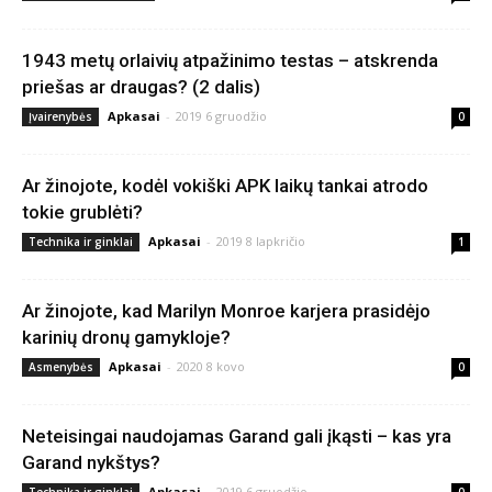
1943 metų orlaivių atpažinimo testas – atskrenda
priešas ar draugas? (2 dalis)
Apkasai
-
2019 6 gruodžio
Įvairenybės
0
Ar žinojote, kodėl vokiški APK laikų tankai atrodo
tokie grublėti?
Apkasai
-
2019 8 lapkričio
Technika ir ginklai
1
Ar žinojote, kad Marilyn Monroe karjera prasidėjo
karinių dronų gamykloje?
Apkasai
-
2020 8 kovo
Asmenybės
0
Neteisingai naudojamas Garand gali įkąsti – kas yra
Garand nykštys?
Apkasai
-
2019 6 gruodžio