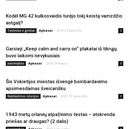
Kodėl MG 42 kulkosvaidis turėjo tokį keistą vamzdžio
antgalį?
Apkasai
-
2019 26 lapkričio
Technika ir ginklai
0
Garsieji „Keep calm and carry on“ plakatai iš tikrųjų
buvo laikomi nevykusiais
Apkasai
-
2020 24 liepos
Įvairenybės
0
Šis Vokietijos miestas išvengė bombardavimo
apsimesdamas šveicarišku
Apkasai
-
2020 13 balandžio
Neįtikėtinos istorijos
0
1943 metų orlaivių atpažinimo testas – atskrenda
priešas ar draugas? (2 dalis)
Apkasai
-
2019 6 gruodžio