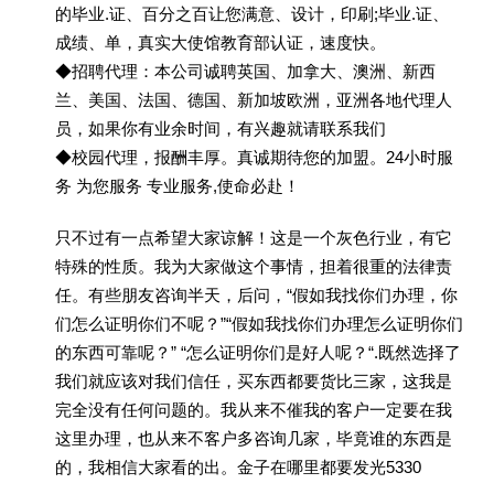
的毕业.证、百分之百让您满意、设计，印刷;毕业.证、
成绩、单，真实大使馆教育部认证，速度快。
◆招聘代理：本公司诚聘英国、加拿大、澳洲、新西
兰、美国、法国、德国、新加坡欧洲，亚洲各地代理人
员，如果你有业余时间，有兴趣就请联系我们
◆校园代理，报酬丰厚。真诚期待您的加盟。24小时服
务 为您服务 专业服务,使命必赴！
只不过有一点希望大家谅解！这是一个灰色行业，有它
特殊的性质。我为大家做这个事情，担着很重的法律责
任。有些朋友咨询半天，后问，“假如我找你们办理，你
们怎么证明你们不呢？”“假如我找你们办理怎么证明你们
的东西可靠呢？” “怎么证明你们是好人呢？“.既然选择了
我们就应该对我们信任，买东西都要货比三家，这我是
完全没有任何问题的。我从来不催我的客户一定要在我
这里办理，也从来不客户多咨询几家，毕竟谁的东西是
的，我相信大家看的出。金子在哪里都要发光5330