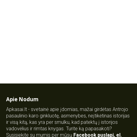
Apie Nodum
Apkasai.lt - svetainė apie įdomias, mažai girdėtas Antrojo
pasaulinio karo ginkluotę, asmenybes, neįtikėtinas istorijas
ir visą kitą, kas yra per smulku, kad patektų į istorijos
vadovėlius ir rimtas knygas. Turite ką papasakoti?
Susisiekite su mumis per mūsų
Facebook puslapį
,
el.