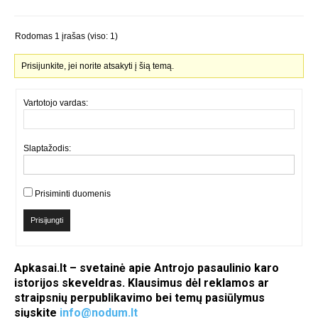
Rodomas 1 įrašas (viso: 1)
Prisijunkite, jei norite atsakyti į šią temą.
Vartotojo vardas:
Slaptažodis:
Prisiminti duomenis
Prisijungti
Apkasai.lt – svetainė apie Antrojo pasaulinio karo
istorijos skeveldras. Klausimus dėl reklamos ar
straipsnių perpublikavimo bei temų pasiūlymus
siųskite
info@nodum.lt