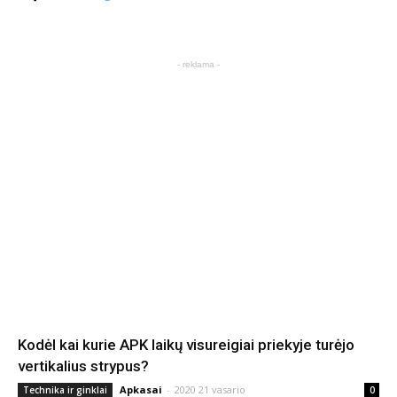
- reklama -
Kodėl kai kurie APK laikų visureigiai priekyje turėjo
vertikalius strypus?
Apkasai
-
2020 21 vasario
Technika ir ginklai
0