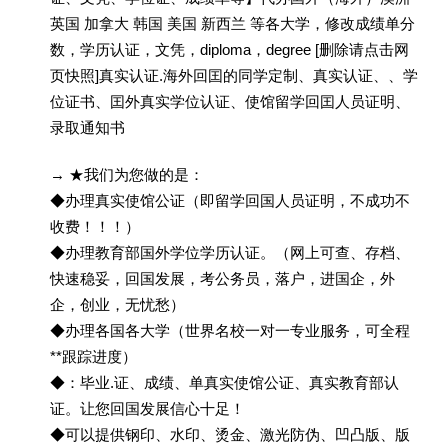
英国 加拿大 韩国 美国 新西兰 等各大学，修改成绩单分
数，学历认证，文凭，diploma，degree [删除请点击网
页快照]真实认证.海外回囯的同学定制、真实认证、、学
位证书、囯外真实学位认证、使馆留学回囯人员证明、
录取通知书
→ ★我们为您做的是：
◆办理真实使馆公证（即留学回国人员证明，不成功不
收费！！！）
◆办理教育部国外学位学历认证。（网上可查、存档、
快速稳妥，回国发展，考公务员，落户，进国企，外
企，创业，无忧愁）
◆办理各国各大学（世界名校一对一专业服务，可全程
**跟踪进度）
◆：毕业.证、成绩、单真实使馆公证、真实教育部认
证。让您回国发展信心十足！
◆可以提供钢印、水印、烫金、激光防伪、凹凸版、版