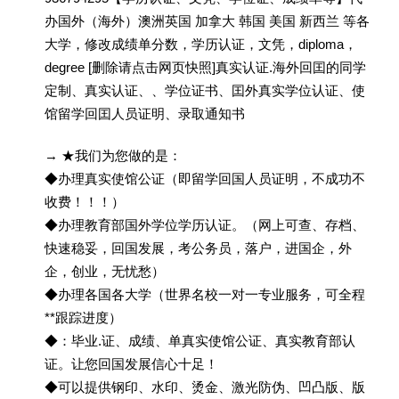
办国外（海外）澳洲英国 加拿大 韩国 美国 新西兰 等各
大学，修改成绩单分数，学历认证，文凭，diploma，
degree [删除请点击网页快照]真实认证.海外回囯的同学
定制、真实认证、、学位证书、囯外真实学位认证、使
馆留学回囯人员证明、录取通知书
→ ★我们为您做的是：
◆办理真实使馆公证（即留学回国人员证明，不成功不
收费！！！）
◆办理教育部国外学位学历认证。（网上可查、存档、
快速稳妥，回国发展，考公务员，落户，进国企，外
企，创业，无忧愁）
◆办理各国各大学（世界名校一对一专业服务，可全程
**跟踪进度）
◆：毕业.证、成绩、单真实使馆公证、真实教育部认
证。让您回国发展信心十足！
◆可以提供钢印、水印、烫金、激光防伪、凹凸版、版