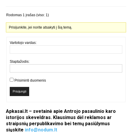
Rodomas 1 įrašas (viso: 1)
Prisijunkite, jei norite atsakyti į šią temą.
Vartotojo vardas:
Slaptažodis:
Prisiminti duomenis
Prisijungti
Apkasai.lt – svetainė apie Antrojo pasaulinio karo
istorijos skeveldras. Klausimus dėl reklamos ar
straipsnių perpublikavimo bei temų pasiūlymus
siųskite
info@nodum.lt