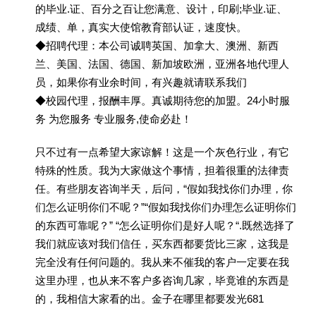
的毕业.证、百分之百让您满意、设计，印刷;毕业.证、
成绩、单，真实大使馆教育部认证，速度快。
◆招聘代理：本公司诚聘英国、加拿大、澳洲、新西
兰、美国、法国、德国、新加坡欧洲，亚洲各地代理人
员，如果你有业余时间，有兴趣就请联系我们
◆校园代理，报酬丰厚。真诚期待您的加盟。24小时服
务 为您服务 专业服务,使命必赴！
只不过有一点希望大家谅解！这是一个灰色行业，有它
特殊的性质。我为大家做这个事情，担着很重的法律责
任。有些朋友咨询半天，后问，“假如我找你们办理，你
们怎么证明你们不呢？”“假如我找你们办理怎么证明你们
的东西可靠呢？” “怎么证明你们是好人呢？“.既然选择了
我们就应该对我们信任，买东西都要货比三家，这我是
完全没有任何问题的。我从来不催我的客户一定要在我
这里办理，也从来不客户多咨询几家，毕竟谁的东西是
的，我相信大家看的出。金子在哪里都要发光681