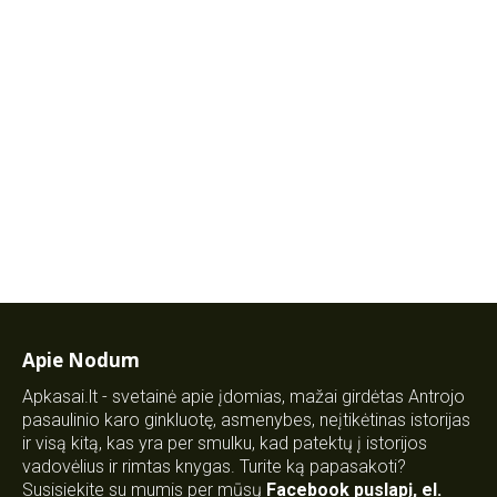
Apie Nodum
Apkasai.lt - svetainė apie įdomias, mažai girdėtas Antrojo
pasaulinio karo ginkluotę, asmenybes, neįtikėtinas istorijas
ir visą kitą, kas yra per smulku, kad patektų į istorijos
vadovėlius ir rimtas knygas. Turite ką papasakoti?
Susisiekite su mumis per mūsų
Facebook puslapį
,
el.