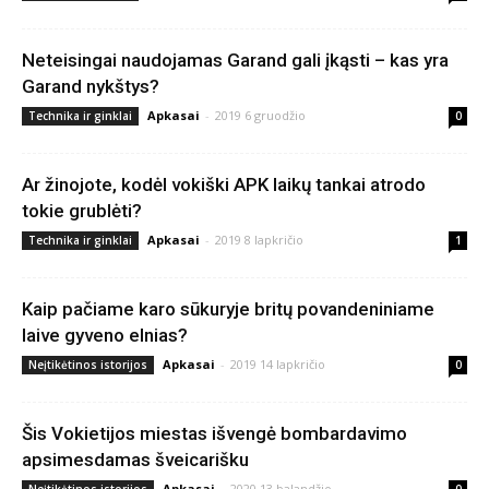
Neteisingai naudojamas Garand gali įkąsti – kas yra
Garand nykštys?
Apkasai
-
2019 6 gruodžio
Technika ir ginklai
0
Ar žinojote, kodėl vokiški APK laikų tankai atrodo
tokie grublėti?
Apkasai
-
2019 8 lapkričio
Technika ir ginklai
1
Kaip pačiame karo sūkuryje britų povandeniniame
laive gyveno elnias?
Apkasai
-
2019 14 lapkričio
Neįtikėtinos istorijos
0
Šis Vokietijos miestas išvengė bombardavimo
apsimesdamas šveicarišku
Apkasai
-
2020 13 balandžio