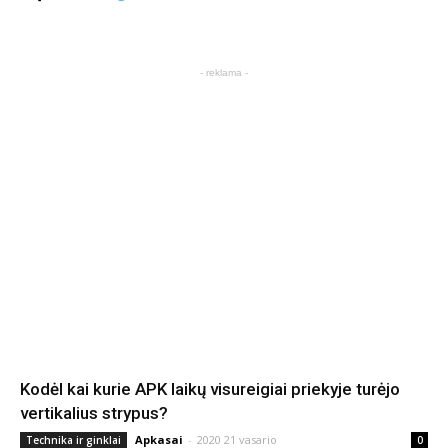
- reklama -
Kodėl kai kurie APK laikų visureigiai priekyje turėjo
vertikalius strypus?
Apkasai
-
2020 21 vasario
Technika ir ginklai
0