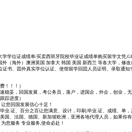
学学位证成绩单/买卖西班牙院校毕业证成绩单购买留学文凭,GPA学分不够
外（海外）澳洲英国 加拿大 韩国 美国 新西兰 等各大学，修改成绩单
学位证书、囯外真实学位认证、使馆留学回囯人员证明、录取通知
收费！！！）
快速稳妥，回国发展，考公务员，落户，进国企，外企，创业，
**跟踪进度）
。让您回国发展信心十足！
毕业.证、百分之百让您满意、设计，印刷;毕业.证、成绩、单
美国、法国、德国、新加坡欧洲，亚洲各地代理人员，如果你有
为您服务 专业服务,使命必赴！