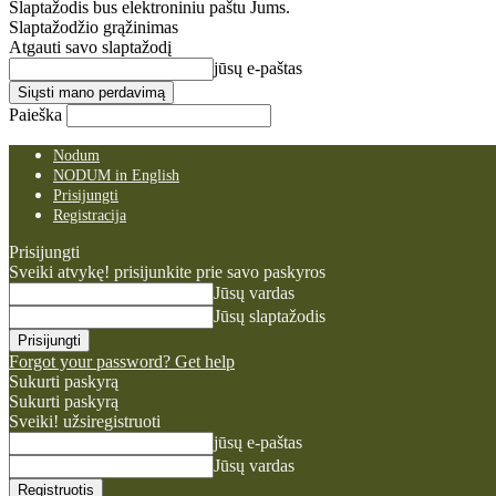
Slaptažodis bus elektroniniu paštu Jums.
Slaptažodžio grąžinimas
Atgauti savo slaptažodį
jūsų e-paštas
Paieška
Nodum
NODUM in English
Prisijungti
Registracija
Prisijungti
Sveiki atvykę! prisijunkite prie savo paskyros
Jūsų vardas
Jūsų slaptažodis
Forgot your password? Get help
Sukurti paskyrą
Sukurti paskyrą
Sveiki! užsiregistruoti
jūsų e-paštas
Jūsų vardas