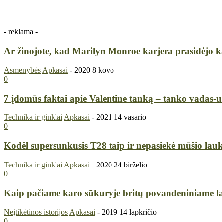
- reklama -
Ar žinojote, kad Marilyn Monroe karjera prasidėjo 
Asmenybės
Apkasai
-
2020 8 kovo
0
7 įdomūs faktai apie Valentine tanką – tanko vadas-u
Technika ir ginklai
Apkasai
-
2021 14 vasario
0
Kodėl supersunkusis T28 taip ir nepasiekė mūšio lau
Technika ir ginklai
Apkasai
-
2020 24 birželio
0
Kaip pačiame karo sūkuryje britų povandeniniame la
Neįtikėtinos istorijos
Apkasai
-
2019 14 lapkričio
0