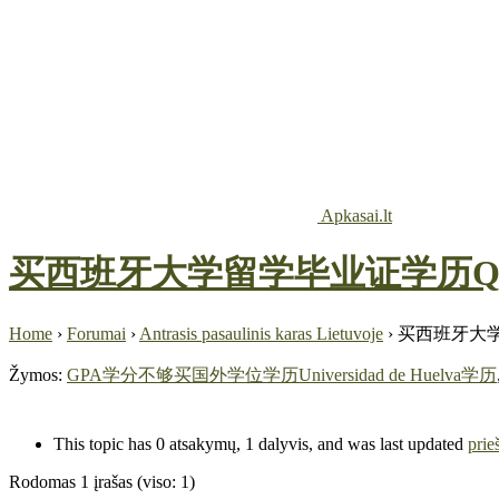
Apkasai.lt
买西班牙大学留学毕业证学历Q微9
Home
›
Forumai
›
Antrasis pasaulinis karas Lietuvoje
›
买西班牙大学
Žymos:
GPA学分不够买国外学位学历Universidad de Huelva学历
This topic has 0 atsakymų, 1 dalyvis, and was last updated
prie
Rodomas 1 įrašas (viso: 1)