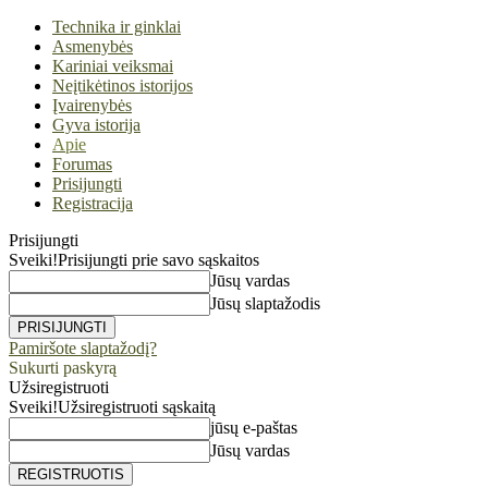
Technika ir ginklai
Asmenybės
Kariniai veiksmai
Neįtikėtinos istorijos
Įvairenybės
Gyva istorija
Apie
Forumas
Prisijungti
Registracija
Prisijungti
Sveiki!
Prisijungti prie savo sąskaitos
Jūsų vardas
Jūsų slaptažodis
Pamiršote slaptažodį?
Sukurti paskyrą
Užsiregistruoti
Sveiki!
Užsiregistruoti sąskaitą
jūsų e-paštas
Jūsų vardas