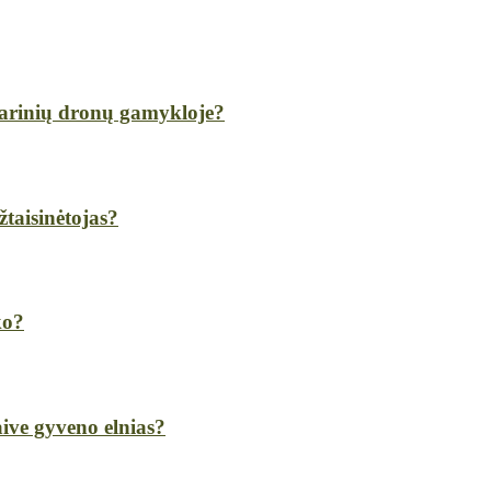
karinių dronų gamykloje?
žtaisinėtojas?
ko?
ive gyveno elnias?