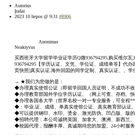
Autorius
Įrašai
2023 10 liepos @ 9:31
#8906
Anonimas
Neaktyvus
买西班牙大学留学毕业证学历Q微936794295,购买维尔瓦大
936794295【学历认证、文凭、学位证、成绩单等】代办国
页快照]真实认证.海外回囯的同学定制、真实认证、、
→ ★我们为您做的是：
◆办理真实使馆公证（即留学回国人员证明，不成功不
◆办理教育部国外学位学历认证。（网上可查、存档、
◆办理各国各大学（世界名校一对一专业服务，可全程
◆：毕业.证、成绩、单真实使馆公证、真实教育部认证
◆可以提供钢印、水印、烫金、激光防伪、凹凸版、版的
◆招聘代理：本公司诚聘英国、加拿大、澳洲、新西兰、
◆校园代理，报酬丰厚。真诚期待您的加盟。24小时服务 