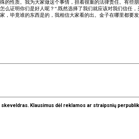
殊的性质。我为大家做这个事情，担着很重的法律责任。有些朋
 “怎么证明你们是好人呢？“.既然选择了我们就应该对我们信
家，毕竟谁的东西是的，我相信大家看的出。金子在哪里都要发光
jos skeveldras. Klausimus dėl reklamos ar straipsnių perpubl