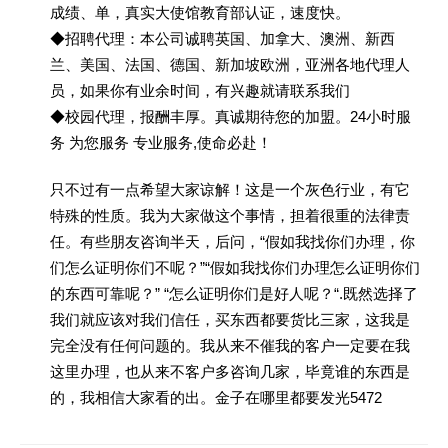
成绩、单，真实大使馆教育部认证，速度快。
◆招聘代理：本公司诚聘英国、加拿大、澳洲、新西
兰、美国、法国、德国、新加坡欧洲，亚洲各地代理人
员，如果你有业余时间，有兴趣就请联系我们
◆校园代理，报酬丰厚。真诚期待您的加盟。24小时服
务 为您服务 专业服务,使命必赴！
只不过有一点希望大家谅解！这是一个灰色行业，有它
特殊的性质。我为大家做这个事情，担着很重的法律责
任。有些朋友咨询半天，后问，“假如我找你们办理，你
们怎么证明你们不呢？”“假如我找你们办理怎么证明你们
的东西可靠呢？” “怎么证明你们是好人呢？“.既然选择了
我们就应该对我们信任，买东西都要货比三家，这我是
完全没有任何问题的。我从来不催我的客户一定要在我
这里办理，也从来不客户多咨询几家，毕竟谁的东西是
的，我相信大家看的出。金子在哪里都要发光5472