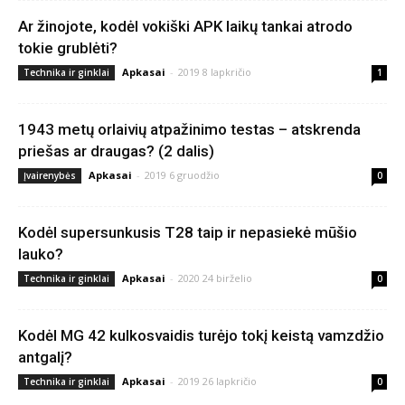
Ar žinojote, kodėl vokiški APK laikų tankai atrodo
tokie grublėti?
Apkasai
-
2019 8 lapkričio
Technika ir ginklai
1
1943 metų orlaivių atpažinimo testas – atskrenda
priešas ar draugas? (2 dalis)
Apkasai
-
2019 6 gruodžio
Įvairenybės
0
Kodėl supersunkusis T28 taip ir nepasiekė mūšio
lauko?
Apkasai
-
2020 24 birželio
Technika ir ginklai
0
Kodėl MG 42 kulkosvaidis turėjo tokį keistą vamzdžio
antgalį?
Apkasai
-
2019 26 lapkričio
Technika ir ginklai
0