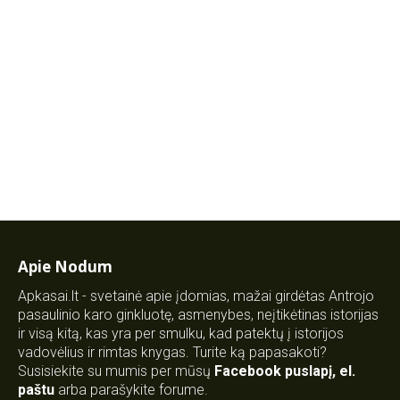
Apie Nodum
Apkasai.lt - svetainė apie įdomias, mažai girdėtas Antrojo
pasaulinio karo ginkluotę, asmenybes, neįtikėtinas istorijas
ir visą kitą, kas yra per smulku, kad patektų į istorijos
vadovėlius ir rimtas knygas. Turite ką papasakoti?
Susisiekite su mumis per mūsų
Facebook puslapį
,
el.
paštu
arba parašykite forume.