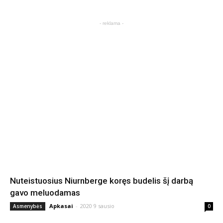
- reklama -
Nuteistuosius Niurnberge koręs budelis šį darbą
gavo meluodamas
Apkasai
-
2020 9 sausio
Asmenybės
0