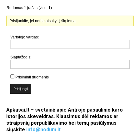
Rodomas 1 įrašas (viso: 1)
Prisijunkite, jei norite atsakyti į šią temą.
Vartotojo vardas:
Slaptažodis:
Prisiminti duomenis
Prisijungti
Apkasai.lt – svetainė apie Antrojo pasaulinio karo
istorijos skeveldras. Klausimus dėl reklamos ar
straipsnių perpublikavimo bei temų pasiūlymus
siųskite
info@nodum.lt