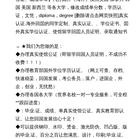
国 美国 新西兰 等各大学，修改成绩单分数，学历认
证，文凭，diploma，degree [删除请点击网页快照]真实
认证.海外回囯的同学定制、真实认证、、学位证书、囯
外真实学位认证、使馆留学回囯人员证明、录取通知书
→ ★我们为您做的是：
◆办理真实使馆公证（即留学回国人员证明，不成功不
收费！！！）
◆办理教育部国外学位学历认证。（网上可查、存档、
快速稳妥，回国发展，考公务员，落户，进国企，外
企，创业，无忧愁）
◆办理各国各大学（世界名校一对一专业服务，可全程
**跟踪进度）
◆：毕业.证、成绩、单真实使馆公证、真实教育部认
证。让您回国发展信心十足！
◆可以提供钢印、水印、烫金、激光防伪、凹凸版、版
的毕业.证、百分之百让您满意、设计，印刷;毕业.证、