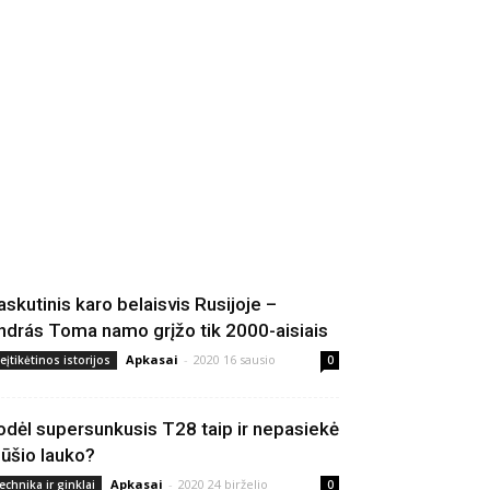
askutinis karo belaisvis Rusijoje –
ndrás Toma namo grįžo tik 2000-aisiais
Apkasai
-
2020 16 sausio
eįtikėtinos istorijos
0
odėl supersunkusis T28 taip ir nepasiekė
ūšio lauko?
Apkasai
-
2020 24 birželio
echnika ir ginklai
0