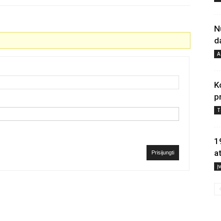
N
d
A
K
p
T
1
a
Prisijungti
Į