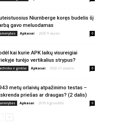
uteistuosius Niurnberge koręs budelis šį
arbą gavo meluodamas
Apkasai
-
2020 9 sausio
smenybės
0
odėl kai kurie APK laikų visureigiai
riekyje turėjo vertikalius strypus?
Apkasai
-
2020 21 vasario
echnika ir ginklai
0
943 metų orlaivių atpažinimo testas –
tskrenda priešas ar draugas? (2 dalis)
Apkasai
-
2019 6 gruodžio
vairenybės
0