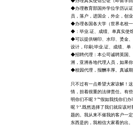
◆办理真实使馆公证（即留学
◆办理教育部国外学位学历认证
员，落户，进国企，外企，创
◆办理各国各大学（世界名校
◆：毕业.证、成绩、单真实使
◆可以提供钢印、水印、烫金、
设计，印刷;毕业.证、成绩、
◆招聘代理：本公司诚聘英国、
洲，亚洲各地代理人员，如果你
◆校园代理，报酬丰厚。真诚期待
只不过有一点希望大家谅解！这
情，担着很重的法律责任。有些
明你们不呢？”“假如我找你们办
呢？“.既然选择了我们就应该
题的。我从来不催我的客户一定
东西是的，我相信大家看的出。金