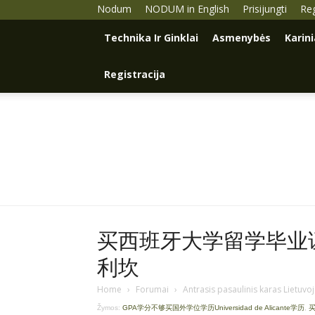
Nodum
NODUM in English
Prisijungti
Reg
Technika Ir Ginklai
Asmenybės
Karin
Registracija
买西班牙大学留学毕业证学
利坎
Home
›
Forumai
›
Antrasis pasaulinis karas Lietuvo
Žymos:
GPA学分不够买国外学位学历Universidad de Alicante学历
,
买