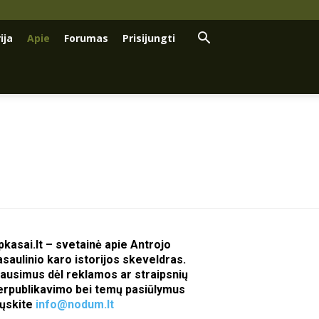
ija
Apie
Forumas
Prisijungti
pkasai.lt – svetainė apie Antrojo
asaulinio karo istorijos skeveldras.
lausimus dėl reklamos ar straipsnių
erpublikavimo bei temų pasiūlymus
iųskite
info@nodum.lt