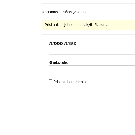
Rodomas 1 įrašas (viso: 1)
Prisijunkite, jei norite atsakyti į šią temą.
Vartotojo vardas:
Slaptažodis:
Prisiminti duomenis