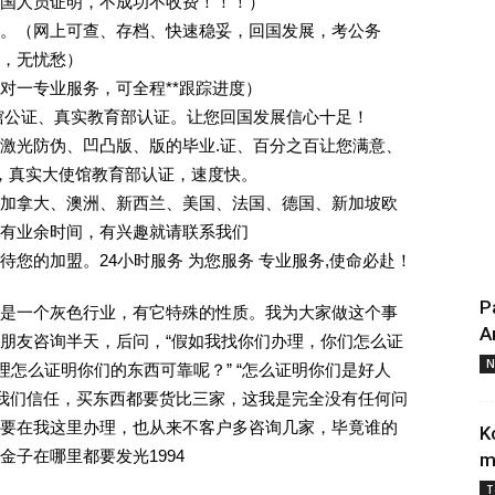
回国人员证明，不成功不收费！！！）
。（网上可查、存档、快速稳妥，回国发展，考公务
业，无忧愁）
一对一专业服务，可全程**跟踪进度）
馆公证、真实教育部认证。让您回国发展信心十足！
激光防伪、凹凸版、版的毕业.证、百分之百让您满意、
单，真实大使馆教育部认证，速度快。
加拿大、澳洲、新西兰、美国、法国、德国、新加坡欧
有业余时间，有兴趣就请联系我们
您的加盟。24小时服务 为您服务 专业服务,使命必赴！
P
是一个灰色行业，有它特殊的性质。我为大家做这个事
A
朋友咨询半天，后问，“假如我找你们办理，你们怎么证
N
理怎么证明你们的东西可靠呢？” “怎么证明你们是好人
对我们信任，买东西都要货比三家，这我是完全没有任何问
要在我这里办理，也从来不客户多咨询几家，毕竟谁的
K
子在哪里都要发光1994
m
T