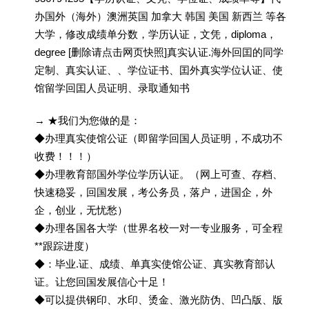
办国外（海外）澳洲英国 加拿大 韩国 美国 新西兰 等各
大学，修改成绩单分数，学历认证，文凭，diploma，
degree [删除请点击网页快照]真实认证.海外回囯的同学
定制、真实认证、、学位证书、囯外真实学位认证、使
馆留学回囯人员证明、录取通知书
→ ★我们为您做的是：
◆办理真实使馆公证（即留学回国人员证明，不成功不
收费！！！）
◆办理教育部国外学位学历认证。（网上可查、存档、
快速稳妥，回国发展，考公务员，落户，进国企，外
企，创业，无忧愁）
◆办理各国各大学（世界名校一对一专业服务，可全程
**跟踪进度）
◆：毕业.证、成绩、单真实使馆公证、真实教育部认
证。让您回国发展信心十足！
◆可以提供钢印、水印、烫金、激光防伪、凹凸版、版