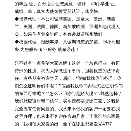
的毕业.证、百分之百让您满意、设计，印刷;毕业.证、
成绩、单，真实大使馆教育部认证，速度快。
◆招聘代理：本公司诚聘英国、加拿大、澳洲、新西
兰、美国、法国、德国、新加坡欧洲，亚洲各地代理人
员，如果你有业余时间，有兴趣就请联系我们
◆校园代理，报酬丰厚。真诚期待您的加盟。24小时服
务 为您服务 专业服务,使命必赴！
只不过有一点希望大家谅解！这是一个灰色行业，有它
特殊的性质。我为大家做这个事情，担着很重的法律责
任。有些朋友咨询半天，后问，“假如我找你们办理，你
们怎么证明你们不呢？”“假如我找你们办理怎么证明你们
的东西可靠呢？” “怎么证明你们是好人呢？“.既然选择了
我们就应该对我们信任，买东西都要货比三家，这我是
完全没有任何问题的。我从来不催我的客户一定要在我
这里办理，也从来不客户多咨询几家，毕竟谁的东西是
的，我相信大家看的出。金子在哪里都要发光4377