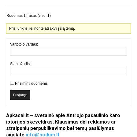
Rodomas 1 įrašas (viso: 1)
Prisijunkite, jei norite atsakyti į šią temą.
Vartotojo vardas:
Slaptažodis:
Prisiminti duomenis
Prisijungti
Apkasai.lt – svetainė apie Antrojo pasaulinio karo
istorijos skeveldras. Klausimus dėl reklamos ar
straipsnių perpublikavimo bei temų pasiūlymus
siųskite
info@nodum.lt