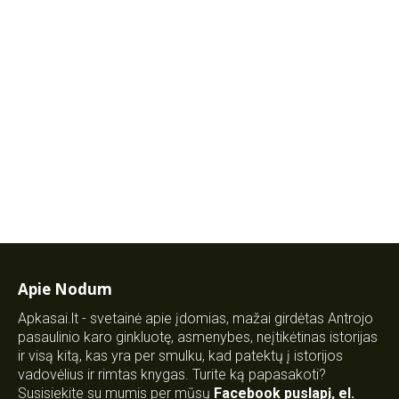
Apie Nodum
Apkasai.lt - svetainė apie įdomias, mažai girdėtas Antrojo
pasaulinio karo ginkluotę, asmenybes, neįtikėtinas istorijas
ir visą kitą, kas yra per smulku, kad patektų į istorijos
vadovėlius ir rimtas knygas. Turite ką papasakoti?
Susisiekite su mumis per mūsų
Facebook puslapį
,
el.