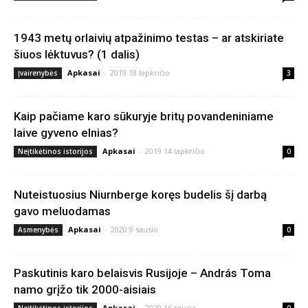
1943 metų orlaivių atpažinimo testas – ar atskiriate
šiuos lėktuvus? (1 dalis)
Apkasai
-
2019 18 lapkričio
Įvairenybės
3
Kaip pačiame karo sūkuryje britų povandeniniame
laive gyveno elnias?
Apkasai
-
2019 14 lapkričio
Neįtikėtinos istorijos
0
Nuteistuosius Niurnberge koręs budelis šį darbą
gavo meluodamas
Apkasai
-
2020 9 sausio
Asmenybės
0
Paskutinis karo belaisvis Rusijoje – András Toma
namo grįžo tik 2000-aisiais
Apkasai
-
2020 16 sausio