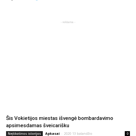
- reklama -
Šis Vokietijos miestas išvengė bombardavimo
apsimesdamas šveicarišku
Apkasai
-
2020 13 balandžio
Neįtikėtinos istorijos
0