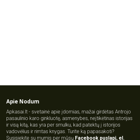
Apie Nodum
Apkasai.lt - svetainė apie įdomias, mažai girdėtas Antrojo
pasaulinio karo ginkluotę, asmenybes, neįtikėtinas istorijas
ir visą kitą, kas yra per smulku, kad patektų į istorijos
vadovėlius ir rimtas knygas. Turite ką papasakoti?
Susisiekite su mumis per mūsų
Facebook puslapį
,
el.