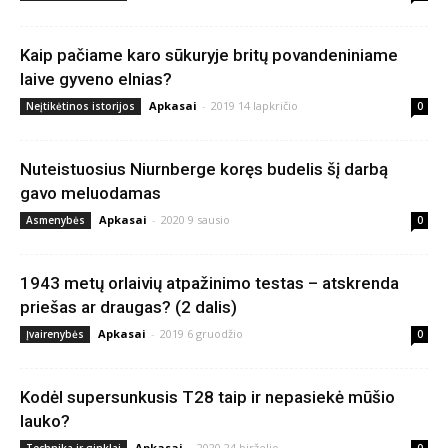
Kaip pačiame karo sūkuryje britų povandeniniame
laive gyveno elnias?
Apkasai
-
2019 14 lapkričio
Neįtikėtinos istorijos
0
Nuteistuosius Niurnberge koręs budelis šį darbą
gavo meluodamas
Apkasai
-
2020 9 sausio
Asmenybės
0
1943 metų orlaivių atpažinimo testas – atskrenda
priešas ar draugas? (2 dalis)
Apkasai
-
2019 6 gruodžio
Įvairenybės
0
Kodėl supersunkusis T28 taip ir nepasiekė mūšio
lauko?
Apkasai
-
2020 24 birželio