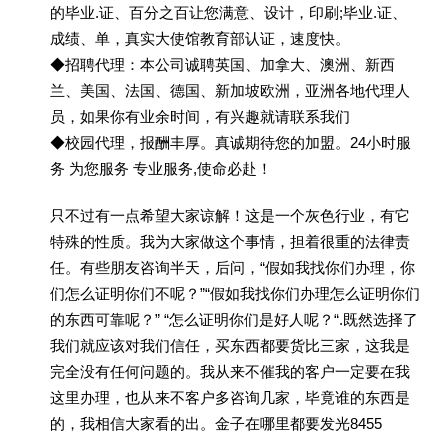
的毕业.证、百分之百让您满意、设计，印刷;毕业.证、
成绩、单，真实大使馆教育部认证，速度快。
◆招聘代理：本公司诚聘英国、加拿大、澳洲、新西
兰、美国、法国、德国、新加坡欧洲，亚洲各地代理人
员，如果你有业余时间，有兴趣就请联系我们
◆校园代理，报酬丰厚。真诚期待您的加盟。24小时服
务 为您服务 专业服务,使命必赴！
只不过有一点希望大家谅解！这是一个灰色行业，有它
特殊的性质。我为大家做这个事情，担着很重的法律责
任。有些朋友咨询半天，后问，“假如我找你们办理，你
们怎么证明你们不呢？”“假如我找你们办理怎么证明你们
的东西可靠呢？” “怎么证明你们是好人呢？“.既然选择了
我们就应该对我们信任，买东西都要货比三家，这我是
完全没有任何问题的。我从来不催我的客户一定要在我
这里办理，也从来不客户多咨询几家，毕竟谁的东西是
的，我相信大家看的出。金子在哪里都要发光8455