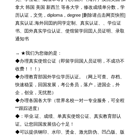
拿大 韩国 美国 新西兰 等各大学，修改成绩单分数，学
历认证，文凭，diploma，degree [删除请点击网页快照]
真实认证.海外回囯的同学定制、真实认证、、学位证
书、囯外真实学位认证、使馆留学回囯人员证明、录取
通知书
→ ★我们为您做的是：
◆办理真实使馆公证（即留学回国人员证明，不成功不
收费！！！）
◆办理教育部国外学位学历认证。（网上可查、存档、
快速稳妥，回国发展，考公务员，落户，进国企，外
企，创业，无忧愁）
◆办理各国各大学（世界名校一对一专业服务，可全程
**跟踪进度）
◆：毕业.证、成绩、单真实使馆公证、真实教育部认
证。让您回国发展信心十足！
◆可以提供钢印、水印、烫金、激光防伪、凹凸版、版