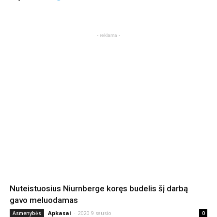
- reklama -
Nuteistuosius Niurnberge koręs budelis šį darbą
gavo meluodamas
Apkasai
-
2020 9 sausio
Asmenybės
0