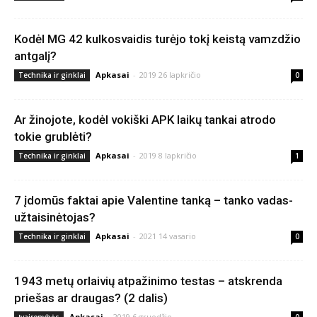
Kodėl MG 42 kulkosvaidis turėjo tokį keistą vamzdžio
antgalį?
Apkasai
-
2019 26 lapkričio
Technika ir ginklai
0
Ar žinojote, kodėl vokiški APK laikų tankai atrodo
tokie grublėti?
Apkasai
-
2019 8 lapkričio
Technika ir ginklai
1
7 įdomūs faktai apie Valentine tanką – tanko vadas-
užtaisinėtojas?
Apkasai
-
2021 14 vasario
Technika ir ginklai
0
1943 metų orlaivių atpažinimo testas – atskrenda
priešas ar draugas? (2 dalis)
Apkasai
-
2019 6 gruodžio