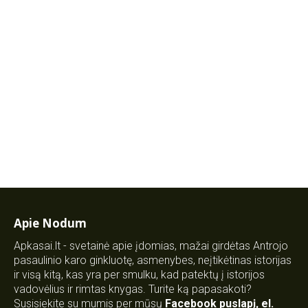
Apie Nodum
Apkasai.lt - svetainė apie įdomias, mažai girdėtas Antrojo
pasaulinio karo ginkluotę, asmenybes, neįtikėtinas istorijas
ir visą kitą, kas yra per smulku, kad patektų į istorijos
vadovėlius ir rimtas knygas. Turite ką papasakoti?
Susisiekite su mumis per mūsų
Facebook puslapį
,
el.