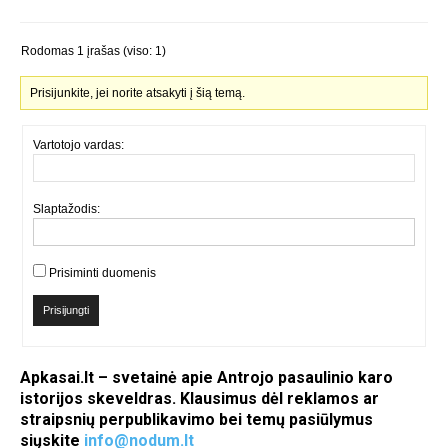
Rodomas 1 įrašas (viso: 1)
Prisijunkite, jei norite atsakyti į šią temą.
Vartotojo vardas:
Slaptažodis:
Prisiminti duomenis
Prisijungti
Apkasai.lt – svetainė apie Antrojo pasaulinio karo
istorijos skeveldras. Klausimus dėl reklamos ar
straipsnių perpublikavimo bei temų pasiūlymus
siųskite
info@nodum.lt