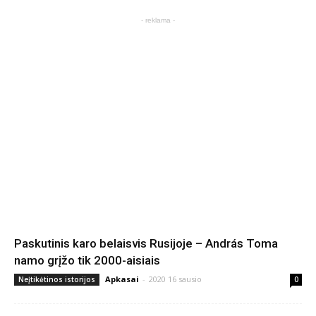
- reklama -
Paskutinis karo belaisvis Rusijoje – András Toma
namo grįžo tik 2000-aisiais
Apkasai
-
2020 16 sausio
Neįtikėtinos istorijos
0