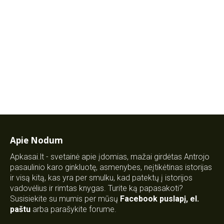
Apie Nodum
Apkasai.lt - svetainė apie įdomias, mažai girdėtas Antrojo
pasaulinio karo ginkluotę, asmenybes, neįtikėtinas istorijas
ir visą kitą, kas yra per smulku, kad patektų į istorijos
vadovėlius ir rimtas knygas. Turite ką papasakoti?
Susisiekite su mumis per mūsų
Facebook puslapį
,
el.
paštu
arba parašykite forume.