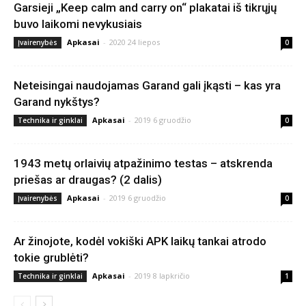
Garsieji „Keep calm and carry on“ plakatai iš tikrųjų
buvo laikomi nevykusiais
Apkasai
-
2020 24 liepos
Įvairenybės
0
Neteisingai naudojamas Garand gali įkąsti – kas yra
Garand nykštys?
Apkasai
-
2019 6 gruodžio
Technika ir ginklai
0
1943 metų orlaivių atpažinimo testas – atskrenda
priešas ar draugas? (2 dalis)
Apkasai
-
2019 6 gruodžio
Įvairenybės
0
Ar žinojote, kodėl vokiški APK laikų tankai atrodo
tokie grublėti?
Apkasai
-
2019 8 lapkričio
Technika ir ginklai
1