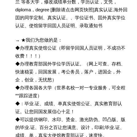
兰 等各大学，修改成绩单分数，学历认证，文凭，
diploma，degree [删除请点击网页快照]真实认证.海外回
囯的同学定制、真实认证、、学位证书、囯外真实学位
认证、使馆留学回囯人员证明、录取通知书
→ ★我们为您做的是：
◆办理真实使馆公证（即留学回国人员证明，不成功不
收费！！！）
◆办理教育部国外学位学历认证。（网上可查、存档、
快速稳妥，回国发展，考公务员，落户，进国企，外
企，创业，无忧愁）
◆办理各国各大学（世界名校一对一专业服务，可全程
**跟踪进度）
◆：毕业.证、成绩、单真实使馆公证、真实教育部认
证。让您回国发展信心十足！
◆可以提供钢印、水印、烫金、激光防伪、凹凸版、版
的毕业.证、百分之百让您满意、设计，印刷;毕业.证、
成绩、单，真实大使馆教育部认证，速度快。