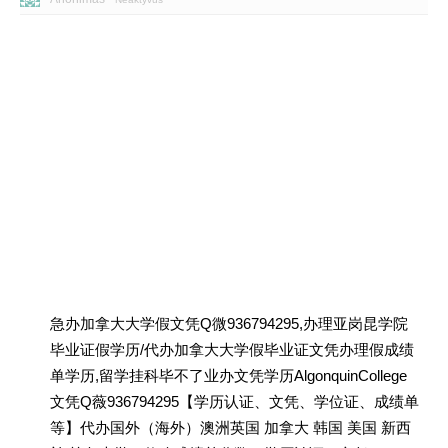
急办加拿大大学假文凭Q微936794295,办理亚岗昆学院
毕业证假学历/代办加拿大大学假毕业证文凭办理假成绩
单学历,留学挂科毕不了业办文凭学历AlgonquinCollege
文凭Q薇936794295【学历认证、文凭、学位证、成绩单
等】代办国外（海外）澳洲英国 加拿大 韩国 美国 新西