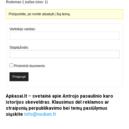
Rodomas 1 įrašas (viso: 1)
Prisijunkite, jei norite atsakyti į šią temą.
Vartotojo vardas:
Slaptažodis:
Prisiminti duomenis
Prisijungti
Apkasai.lt – svetainė apie Antrojo pasaulinio karo
istorijos skeveldras. Klausimus dėl reklamos ar
straipsnių perpublikavimo bei temų pasiūlymus
siųskite
info@nodum.lt