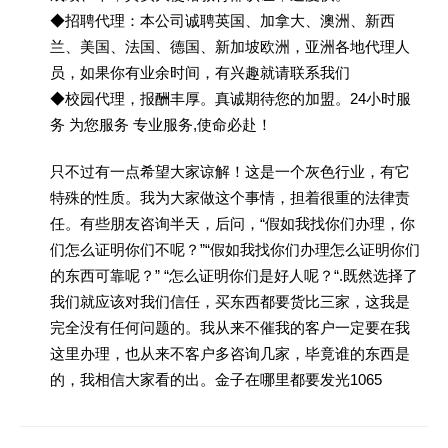
◆招聘代理：本公司诚聘英国、加拿大、澳洲、新西
兰、美国、法国、德国、新加坡欧洲，亚洲各地代理人
员，如果你有业余时间，有兴趣就请联系我们
◆校园代理，报酬丰厚。真诚期待您的加盟。24小时服
务 为您服务 专业服务,使命必赴！
只不过有一点希望大家谅解！这是一个灰色行业，有它
特殊的性质。我为大家做这个事情，担着很重的法律责
任。有些朋友咨询半天，后问，“假如我找你们办理，你
们怎么证明你们不呢？”“假如我找你们办理怎么证明你们
的东西可靠呢？” “怎么证明你们是好人呢？“.既然选择了
我们就应该对我们信任，买东西都要货比三家，这我是
完全没有任何问题的。我从来不催我的客户一定要在我
这里办理，也从来不客户多咨询几家，毕竟谁的东西是
的，我相信大家看的出。金子在哪里都要发光1065