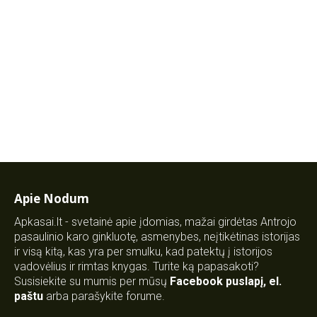
Apie Nodum
Apkasai.lt - svetainė apie įdomias, mažai girdėtas Antrojo
pasaulinio karo ginkluotę, asmenybes, neįtikėtinas istorijas
ir visą kitą, kas yra per smulku, kad patektų į istorijos
vadovėlius ir rimtas knygas. Turite ką papasakoti?
Susisiekite su mumis per mūsų
Facebook puslapį
,
el.
paštu
arba parašykite forume.