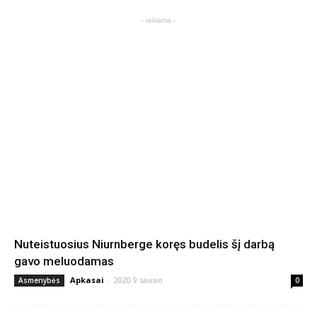
- reklama -
Nuteistuosius Niurnberge koręs budelis šį darbą
gavo meluodamas
Apkasai
-
2020 9 sausio
Asmenybės
0