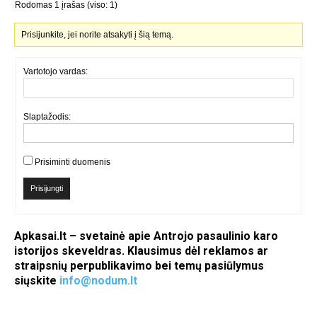
Rodomas 1 įrašas (viso: 1)
Prisijunkite, jei norite atsakyti į šią temą.
Vartotojo vardas:
Slaptažodis:
Prisiminti duomenis
Prisijungti
Apkasai.lt – svetainė apie Antrojo pasaulinio karo
istorijos skeveldras. Klausimus dėl reklamos ar
straipsnių perpublikavimo bei temų pasiūlymus
siųskite
info@nodum.lt