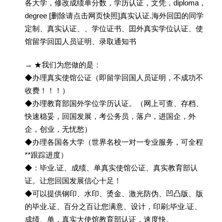
各大学，修改成绩单分数，学历认证，文凭，diploma，
degree [删除请点击网页快照]真实认证.海外回囯的同学
定制、真实认证、、学位证书、囯外真实学位认证、使
馆留学回囯人员证明、录取通知书
→ ★我们为您做的是：
◆办理真实使馆公证（即留学回国人员证明，不成功不
收费！！！）
◆办理教育部国外学位学历认证。（网上可查、存档、
快速稳妥，回国发展，考公务员，落户，进国企，外
企，创业，无忧愁）
◆办理各国各大学（世界名校一对一专业服务，可全程
**跟踪进度）
◆：毕业.证、成绩、单真实使馆公证、真实教育部认
证。让您回国发展信心十足！
◆可以提供钢印、水印、烫金、激光防伪、凹凸版、版
的毕业.证、百分之百让您满意、设计，印刷;毕业.证、
成绩、单，真实大使馆教育部认证，速度快。