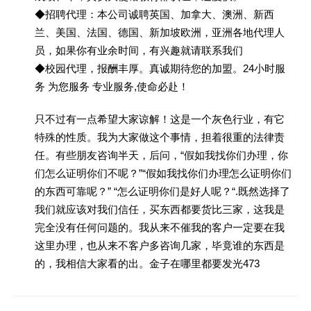
◆招聘代理：本公司诚聘英国、加拿大、澳洲、新西
兰、美国、法国、德国、新加坡欧洲，亚洲各地代理人
员，如果你有业余时间，有兴趣就请联系我们
◆校园代理，报酬丰厚。真诚期待您的加盟。24小时服
务 为您服务 专业服务,使命必赴！
只不过有一点希望大家谅解！这是一个灰色行业，有它
特殊的性质。我为大家做这个事情，担着很重的法律责
任。有些朋友咨询半天，后问，“假如我找你们办理，你
们怎么证明你们不呢？”“假如我找你们办理怎么证明你们
的东西可靠呢？” “怎么证明你们是好人呢？“.既然选择了
我们就应该对我们信任，买东西都要货比三家，这我是
完全没有任何问题的。我从来不催我的客户一定要在我
这里办理，也从来不客户多咨询几家，毕竟谁的东西是
的，我相信大家看的出。金子在哪里都要发光473