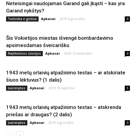
Neteisingai naudojamas Garand gali įkąsti – kas yra
Garand nykštys?
Apkasai
-
2019 6 gruodžio
Technika ir ginklai
0
Šis Vokietijos miestas išvengė bombardavimo
apsimesdamas šveicarišku
Apkasai
-
2020 13 balandžio
Neįtikėtinos istorijos
0
1943 metų orlaivių atpažinimo testas – ar atskiriate
šiuos lėktuvus? (1 dalis)
Apkasai
-
2019 18 lapkričio
Įvairenybės
3
1943 metų orlaivių atpažinimo testas – atskrenda
priešas ar draugas? (2 dalis)
Apkasai
-
2019 6 gruodžio
Įvairenybės
0