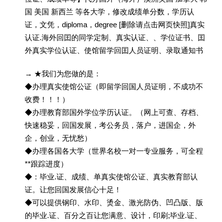
国 美国 新西兰 等各大学，修改成绩单分数，学历认
证，文凭，diploma，degree [删除请点击网页快照]真实
认证.海外回囯的同学定制、真实认证、、学位证书、囯
外真实学位认证、使馆留学回囯人员证明、录取通知书
→ ★我们为您做的是：
◆办理真实使馆公证（即留学回国人员证明，不成功不
收费！！！）
◆办理教育部国外学位学历认证。（网上可查、存档、
快速稳妥，回国发展，考公务员，落户，进国企，外
企，创业，无忧愁）
◆办理各国各大学（世界名校一对一专业服务，可全程
**跟踪进度）
◆：毕业.证、成绩、单真实使馆公证、真实教育部认
证。让您回国发展信心十足！
◆可以提供钢印、水印、烫金、激光防伪、凹凸版、版
的毕业.证、百分之百让您满意、设计，印刷;毕业.证、