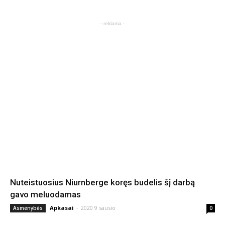
- reklama -
Nuteistuosius Niurnberge koręs budelis šį darbą
gavo meluodamas
Apkasai
-
2020 9 sausio
Asmenybės
0