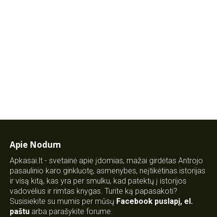
Apie Nodum
Apkasai.lt - svetainė apie įdomias, mažai girdėtas Antrojo
pasaulinio karo ginkluotę, asmenybes, neįtikėtinas istorijas
ir visą kitą, kas yra per smulku, kad patektų į istorijos
vadovėlius ir rimtas knygas. Turite ką papasakoti?
Susisiekite su mumis per mūsų
Facebook puslapį
,
el.
paštu
arba parašykite forume.