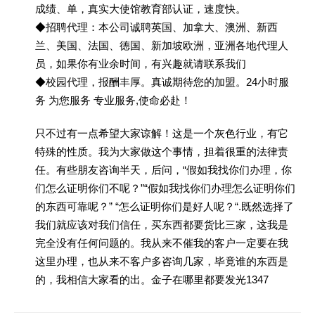
成绩、单，真实大使馆教育部认证，速度快。
◆招聘代理：本公司诚聘英国、加拿大、澳洲、新西
兰、美国、法国、德国、新加坡欧洲，亚洲各地代理人
员，如果你有业余时间，有兴趣就请联系我们
◆校园代理，报酬丰厚。真诚期待您的加盟。24小时服
务 为您服务 专业服务,使命必赴！
只不过有一点希望大家谅解！这是一个灰色行业，有它
特殊的性质。我为大家做这个事情，担着很重的法律责
任。有些朋友咨询半天，后问，“假如我找你们办理，你
们怎么证明你们不呢？”“假如我找你们办理怎么证明你们
的东西可靠呢？” “怎么证明你们是好人呢？“.既然选择了
我们就应该对我们信任，买东西都要货比三家，这我是
完全没有任何问题的。我从来不催我的客户一定要在我
这里办理，也从来不客户多咨询几家，毕竟谁的东西是
的，我相信大家看的出。金子在哪里都要发光1347