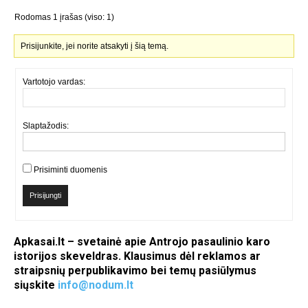
Rodomas 1 įrašas (viso: 1)
Prisijunkite, jei norite atsakyti į šią temą.
Vartotojo vardas:
Slaptažodis:
Prisiminti duomenis
Prisijungti
Apkasai.lt – svetainė apie Antrojo pasaulinio karo
istorijos skeveldras. Klausimus dėl reklamos ar
straipsnių perpublikavimo bei temų pasiūlymus
siųskite
info@nodum.lt