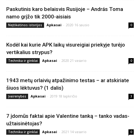
Paskutinis karo belaisvis Rusijoje – András Toma
namo grįžo tik 2000-aisiais
Apkasai
-
2020 16 sausio
Neįtikėtinos istorijos
0
Kodėl kai kurie APK laikų visureigiai priekyje turėjo
vertikalius strypus?
Apkasai
-
2020 21 vasario
Technika ir ginklai
0
1943 metų orlaivių atpažinimo testas – ar atskiriate
šiuos lėktuvus? (1 dalis)
Apkasai
-
2019 18 lapkričio
Įvairenybės
3
7 įdomūs faktai apie Valentine tanką – tanko vadas-
užtaisinėtojas?
Apkasai
-
2021 14 vasario
Technika ir ginklai
0