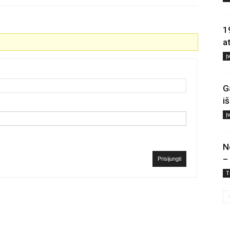
1
a
Į
G
i
Į
N
–
Prisijungti
T