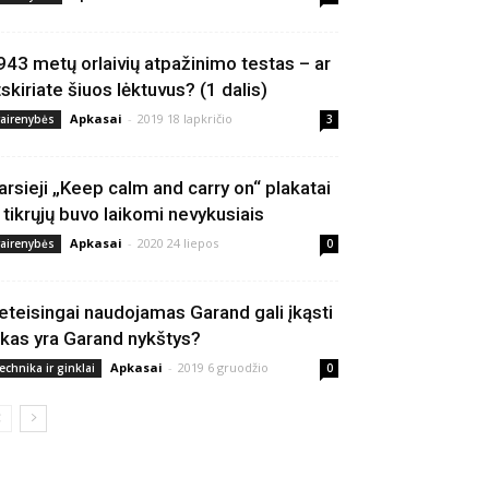
943 metų orlaivių atpažinimo testas – ar
tskiriate šiuos lėktuvus? (1 dalis)
Apkasai
-
2019 18 lapkričio
vairenybės
3
arsieji „Keep calm and carry on“ plakatai
š tikrųjų buvo laikomi nevykusiais
Apkasai
-
2020 24 liepos
vairenybės
0
eteisingai naudojamas Garand gali įkąsti
 kas yra Garand nykštys?
Apkasai
-
2019 6 gruodžio
echnika ir ginklai
0