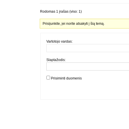
Rodomas 1 įrašas (viso: 1)
Prisijunkite, jei norite atsakyti į šią temą.
Vartotojo vardas:
Slaptažodis:
Prisiminti duomenis