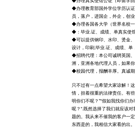
◆办理真实使馆公证（即留学
◆办理教育部国外学位学历认证
员，落户，进国企，外企，创
◆办理各国各大学（世界名校
◆：毕业.证、成绩、单真实使
◆可以提供钢印、水印、烫金、
设计，印刷;毕业.证、成绩、
◆招聘代理：本公司诚聘英国、
洲，亚洲各地代理人员，如果你
◆校园代理，报酬丰厚。真诚期待
只不过有一点希望大家谅解！这
情，担着很重的法律责任。有些
明你们不呢？”“假如我找你们办
呢？“.既然选择了我们就应该
题的。我从来不催我的客户一定
东西是的，我相信大家看的出。金