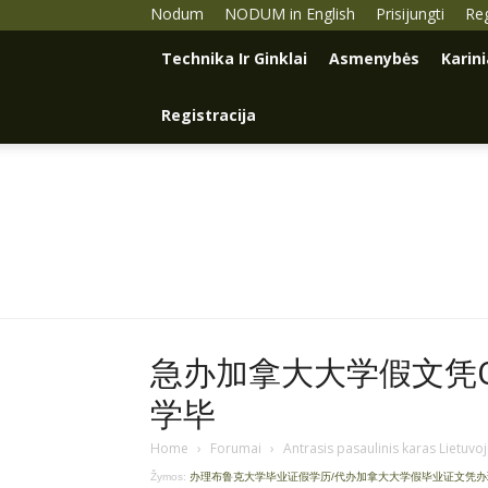
Nodum
NODUM in English
Prisijungti
Reg
Technika Ir Ginklai
Asmenybės
Karin
Registracija
急办加拿大大学假文凭Q微
学毕
Home
›
Forumai
›
Antrasis pasaulinis karas Lietuvo
Žymos:
办理布鲁克大学毕业证假学历/代办加拿大大学假毕业证文凭