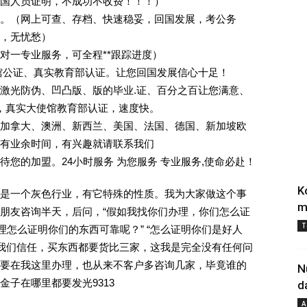
回国人员证明，不成功不收费！！！）
。（网上可查、存档、快速稳妥，回国发展，考公务
业，无忧愁）
一对一专业服务，可全程**跟踪进度）
馆公证、真实教育部认证。让您回国发展信心十足！
激光防伪、凹凸版、版的毕业.证、百分之百让您满意、
单，真实大使馆教育部认证，速度快。
加拿大、澳洲、新西兰、美国、法国、德国、新加坡欧
有业余时间，有兴趣就请联系我们
您的加盟。24小时服务 为您服务 专业服务,使命必赴！
K
是一个灰色行业，有它特殊的性质。我为大家做这个事
m
朋友咨询半天，后问，“假如我找你们办理，你们怎么证
T
理怎么证明你们的东西可靠呢？” “怎么证明你们是好人
对我们信任，买东西都要货比三家，这我是完全没有任何问
要在我这里办理，也从来不客户多咨询几家，毕竟谁的
N
子在哪里都要发光9313
d
A