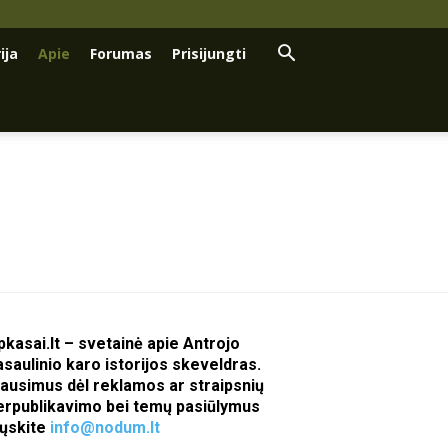
ija
Apie
Forumas
Prisijungti
pkasai.lt – svetainė apie Antrojo
asaulinio karo istorijos skeveldras.
lausimus dėl reklamos ar straipsnių
erpublikavimo bei temų pasiūlymus
iųskite
info@nodum.lt