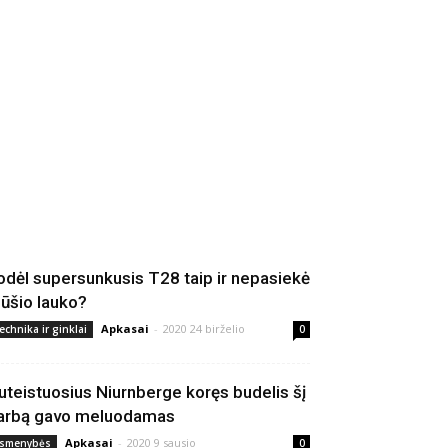
odėl supersunkusis T28 taip ir nepasiekė
ūšio lauko?
Apkasai
-
2020 24 birželio
echnika ir ginklai
0
uteistuosius Niurnberge koręs budelis šį
arbą gavo meluodamas
Apkasai
-
2020 9 sausio
smenybės
0