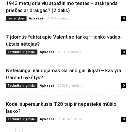
1943 metų orlaivių atpažinimo testas – atskrenda
priešas ar draugas? (2 dalis)
Apkasai
-
2019 6 gruodžio
Įvairenybės
0
7 įdomūs faktai apie Valentine tanką – tanko vadas-
užtaisinėtojas?
Apkasai
-
2021 14 vasario
Technika ir ginklai
0
Neteisingai naudojamas Garand gali įkąsti – kas yra
Garand nykštys?
Apkasai
-
2019 6 gruodžio
Technika ir ginklai
0
Kodėl supersunkusis T28 taip ir nepasiekė mūšio
lauko?
Apkasai
-
2020 24 birželio
Technika ir ginklai
0