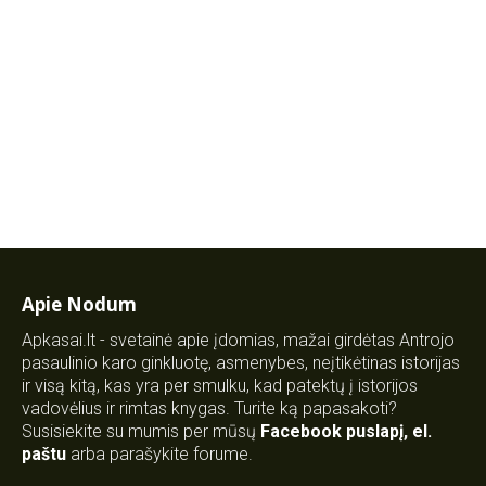
Apie Nodum
Apkasai.lt - svetainė apie įdomias, mažai girdėtas Antrojo
pasaulinio karo ginkluotę, asmenybes, neįtikėtinas istorijas
ir visą kitą, kas yra per smulku, kad patektų į istorijos
vadovėlius ir rimtas knygas. Turite ką papasakoti?
Susisiekite su mumis per mūsų
Facebook puslapį
,
el.
paštu
arba parašykite forume.