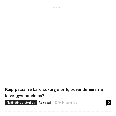
- reklama -
Kaip pačiame karo sūkuryje britų povandeniniame
laive gyveno elnias?
Apkasai
-
2019 14 lapkričio
Neįtikėtinos istorijos
0