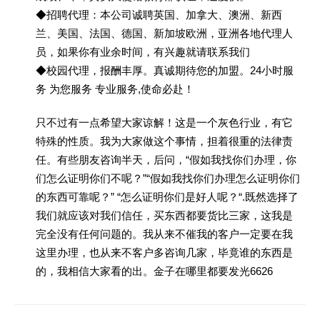
◆招聘代理：本公司诚聘英国、加拿大、澳洲、新西
兰、美国、法国、德国、新加坡欧洲，亚洲各地代理人
员，如果你有业余时间，有兴趣就请联系我们
◆校园代理，报酬丰厚。真诚期待您的加盟。24小时服
务 为您服务 专业服务,使命必赴！
只不过有一点希望大家谅解！这是一个灰色行业，有它
特殊的性质。我为大家做这个事情，担着很重的法律责
任。有些朋友咨询半天，后问，“假如我找你们办理，你
们怎么证明你们不呢？”“假如我找你们办理怎么证明你们
的东西可靠呢？” “怎么证明你们是好人呢？“.既然选择了
我们就应该对我们信任，买东西都要货比三家，这我是
完全没有任何问题的。我从来不催我的客户一定要在我
这里办理，也从来不客户多咨询几家，毕竟谁的东西是
的，我相信大家看的出。金子在哪里都要发光6626