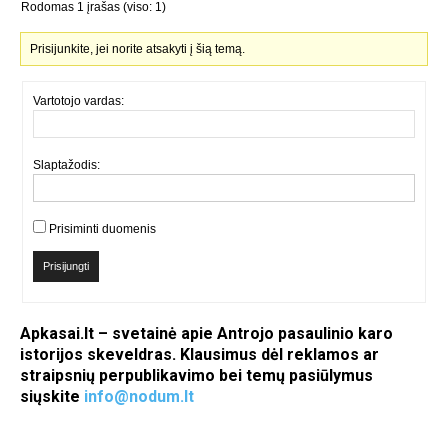
Rodomas 1 įrašas (viso: 1)
Prisijunkite, jei norite atsakyti į šią temą.
Vartotojo vardas:
Slaptažodis:
Prisiminti duomenis
Prisijungti
Apkasai.lt – svetainė apie Antrojo pasaulinio karo
istorijos skeveldras. Klausimus dėl reklamos ar
straipsnių perpublikavimo bei temų pasiūlymus
siųskite
info@nodum.lt