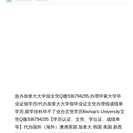
急办加拿大大学假文凭Q微936794295,办理毕索大学毕
业证假学历/代办加拿大大学假毕业证文凭办理假成绩单
学历,留学挂科毕不了业办文凭学历Bishop’s University文
凭Q薇936794295【学历认证、文凭、学位证、成绩单
等】代办国外（海外）澳洲英国 加拿大 韩国 美国 新西