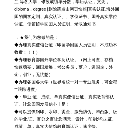
兰 等各大学，修改成绩单分数，学历认证，文凭，
diploma，degree [删除请点击网页快照]真实认证.海外回
囯的同学定制、真实认证、、学位证书、囯外真实学位
认证、使馆留学回囯人员证明、录取通知书
→ ★我们为您做的是：
◆办理真实使馆公证（即留学回国人员证明，不成功不
收费！！！）
◆办理教育部国外学位学历认证。（网上可查、存档、
快速稳妥，回国发展，考公务员，落户，进国企，外
企，创业，无忧愁）
◆办理各国各大学（世界名校一对一专业服务，可全程
**跟踪进度）
◆：毕业.证、成绩、单真实使馆公证、真实教育部认
证。让您回国发展信心十足！
◆可以提供钢印、水印、烫金、激光防伪、凹凸版、版
的毕业.证、百分之百让您满意、设计，印刷;毕业.证、
成绩、单，真实大使馆教育部认证，速度快。