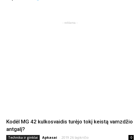
- reklama -
Kodėl MG 42 kulkosvaidis turėjo tokį keistą vamzdžio
antgalį?
Apkasai
-
2019 26 lapkričio
Technika ir ginklai
0