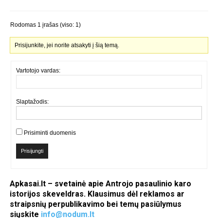
Rodomas 1 įrašas (viso: 1)
Prisijunkite, jei norite atsakyti į šią temą.
Vartotojo vardas:
Slaptažodis:
Prisiminti duomenis
Prisijungti
Apkasai.lt – svetainė apie Antrojo pasaulinio karo
istorijos skeveldras. Klausimus dėl reklamos ar
straipsnių perpublikavimo bei temų pasiūlymus
siųskite
info@nodum.lt