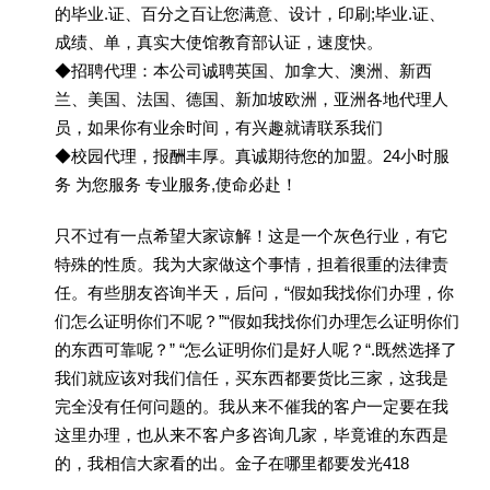
的毕业.证、百分之百让您满意、设计，印刷;毕业.证、
成绩、单，真实大使馆教育部认证，速度快。
◆招聘代理：本公司诚聘英国、加拿大、澳洲、新西
兰、美国、法国、德国、新加坡欧洲，亚洲各地代理人
员，如果你有业余时间，有兴趣就请联系我们
◆校园代理，报酬丰厚。真诚期待您的加盟。24小时服
务 为您服务 专业服务,使命必赴！
只不过有一点希望大家谅解！这是一个灰色行业，有它
特殊的性质。我为大家做这个事情，担着很重的法律责
任。有些朋友咨询半天，后问，“假如我找你们办理，你
们怎么证明你们不呢？”“假如我找你们办理怎么证明你们
的东西可靠呢？” “怎么证明你们是好人呢？“.既然选择了
我们就应该对我们信任，买东西都要货比三家，这我是
完全没有任何问题的。我从来不催我的客户一定要在我
这里办理，也从来不客户多咨询几家，毕竟谁的东西是
的，我相信大家看的出。金子在哪里都要发光418