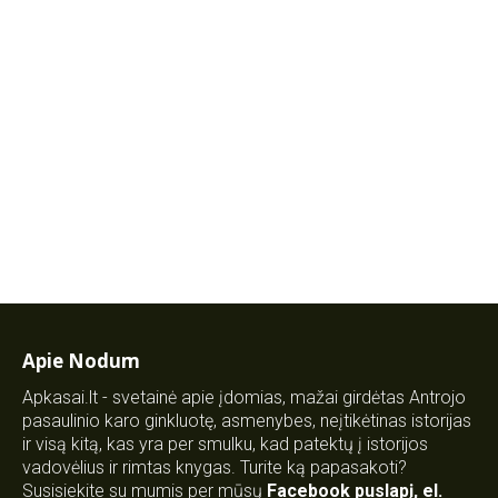
Apie Nodum
Apkasai.lt - svetainė apie įdomias, mažai girdėtas Antrojo
pasaulinio karo ginkluotę, asmenybes, neįtikėtinas istorijas
ir visą kitą, kas yra per smulku, kad patektų į istorijos
vadovėlius ir rimtas knygas. Turite ką papasakoti?
Susisiekite su mumis per mūsų
Facebook puslapį
,
el.