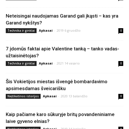
Neteisingai naudojamas Garand gali įkąsti – kas yra
Garand nykštys?
Apkasai
-
2019 6 gruodžio
Technika ir ginklai
0
7 įdomūs faktai apie Valentine tanką – tanko vadas-
užtaisinėtojas?
Apkasai
-
2021 14 vasario
Technika ir ginklai
0
Šis Vokietijos miestas išvengė bombardavimo
apsimesdamas šveicarišku
Apkasai
-
2020 13 balandžio
Neįtikėtinos istorijos
0
Kaip pačiame karo sūkuryje britų povandeniniame
laive gyveno elnias?
Apkasai
-
2019 14 lapkričio