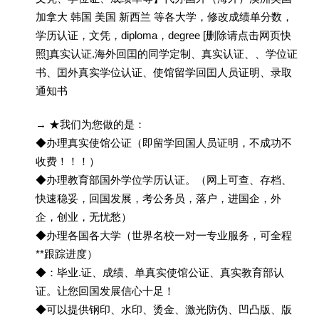
加拿大 韩国 美国 新西兰 等各大学，修改成绩单分数，
学历认证，文凭，diploma，degree [删除请点击网页快
照]真实认证.海外回囯的同学定制、真实认证、、学位证
书、囯外真实学位认证、使馆留学回囯人员证明、录取
通知书
→ ★我们为您做的是：
◆办理真实使馆公证（即留学回国人员证明，不成功不
收费！！！）
◆办理教育部国外学位学历认证。（网上可查、存档、
快速稳妥，回国发展，考公务员，落户，进国企，外
企，创业，无忧愁）
◆办理各国各大学（世界名校一对一专业服务，可全程
**跟踪进度）
◆：毕业.证、成绩、单真实使馆公证、真实教育部认
证。让您回国发展信心十足！
◆可以提供钢印、水印、烫金、激光防伪、凹凸版、版