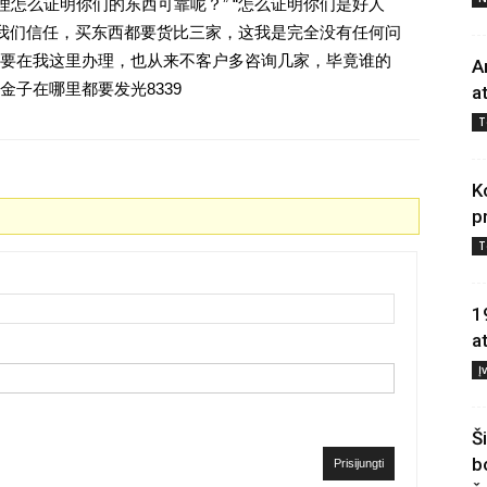
理怎么证明你们的东西可靠呢？” “怎么证明你们是好人
对我们信任，买东西都要货比三家，这我是完全没有任何问
要在我这里办理，也从来不客户多咨询几家，毕竟谁的
A
子在哪里都要发光8339
a
T
K
p
T
1
a
Į
Š
b
Prisijungti