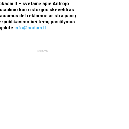
pkasai.lt – svetainė apie Antrojo
asaulinio karo istorijos skeveldras.
lausimus dėl reklamos ar straipsnių
erpublikavimo bei temų pasiūlymus
iųskite
info@nodum.lt
- reklama -