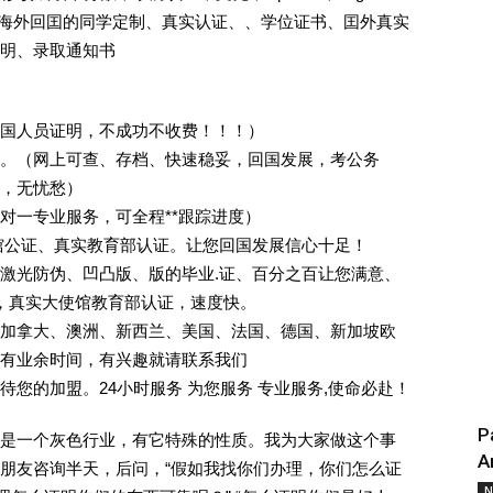
证.海外回囯的同学定制、真实认证、、学位证书、囯外真实
明、录取通知书
回国人员证明，不成功不收费！！！）
。（网上可查、存档、快速稳妥，回国发展，考公务
业，无忧愁）
一对一专业服务，可全程**跟踪进度）
馆公证、真实教育部认证。让您回国发展信心十足！
激光防伪、凹凸版、版的毕业.证、百分之百让您满意、
单，真实大使馆教育部认证，速度快。
加拿大、澳洲、新西兰、美国、法国、德国、新加坡欧
有业余时间，有兴趣就请联系我们
您的加盟。24小时服务 为您服务 专业服务,使命必赴！
P
是一个灰色行业，有它特殊的性质。我为大家做这个事
A
朋友咨询半天，后问，“假如我找你们办理，你们怎么证
N