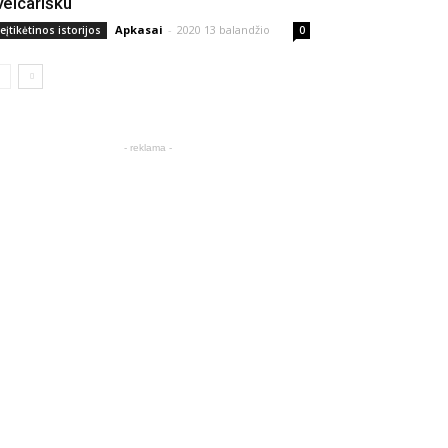
veicarišku
Apkasai
-
2020 13 balandžio
eįtikėtinos istorijos
0
- reklama -