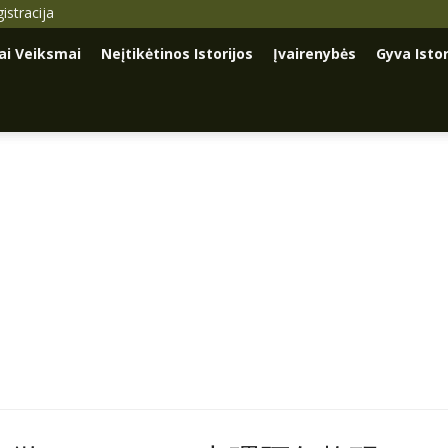
istracija
iai Veiksmai
Neįtikėtinos Istorijos
Įvairenybės
Gyva Istor