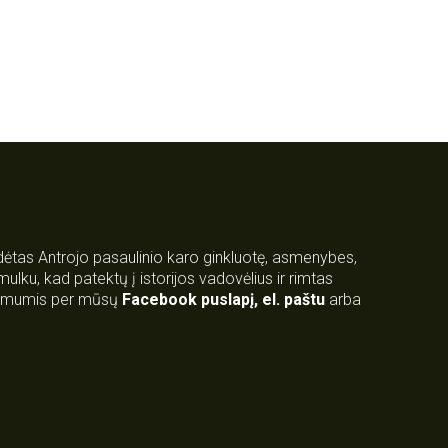
rdėtas Antrojo pasaulinio karo ginkluotę, asmenybes,
 smulku, kad patektų į istorijos vadovėlius ir rimtas
su mumis per mūsų
Facebook puslapį
,
el. paštu
arba