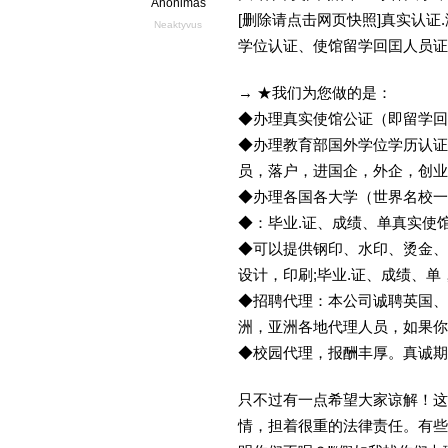
Anonimas
[删除请点击网页快照]真实认
Neaktyvus
学位认证、使馆留学回囯人员证
→ ★我们为您做的是：
◆办理真实使馆公证（即留学
◆办理教育部国外学位学历认证
员，落户，进国企，外企，创
◆办理各国各大学（世界名校
◆：毕业.证、成绩、单真实使
◆可以提供钢印、水印、烫金、
设计，印刷;毕业.证、成绩、
◆招聘代理：本公司诚聘英国、
洲，亚洲各地代理人员，如果你
◆校园代理，报酬丰厚。真诚期待
只不过有一点希望大家谅解！这
情，担着很重的法律责任。有些