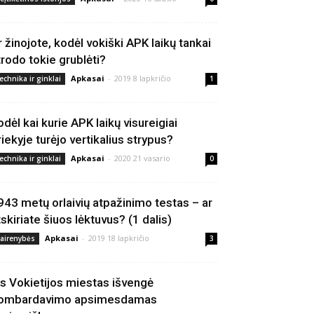
r žinojote, kodėl vokiški APK laikų tankai
trodo tokie grublėti?
Apkasai
-
2019 8 lapkričio
echnika ir ginklai
1
odėl kai kurie APK laikų visureigiai
riekyje turėjo vertikalius strypus?
Apkasai
-
2020 21 vasario
echnika ir ginklai
0
943 metų orlaivių atpažinimo testas – ar
tskiriate šiuos lėktuvus? (1 dalis)
Apkasai
-
2019 18 lapkričio
vairenybės
3
is Vokietijos miestas išvengė
ombardavimo apsimesdamas