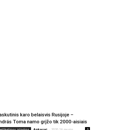
askutinis karo belaisvis Rusijoje –
ndrás Toma namo grįžo tik 2000-aisiais
Apkasai
-
2020 16 sausio
eįtikėtinos istorijos
0