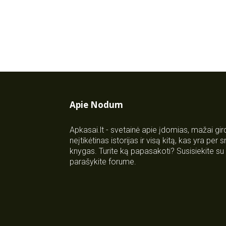
Apie Nodum
Apkasai.lt - svetainė apie įdomias, mažai gi
neįtikėtinas istorijas ir visą kitą, kas yra per
knygas. Turite ką papasakoti? Susisiekite 
parašykite forume.