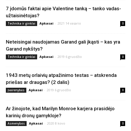
7 įdomūs faktai apie Valentine tanką – tanko vadas-
užtaisinėtojas?
Apkasai
-
2021 14 vasario
Technika ir ginklai
0
Neteisingai naudojamas Garand gali įkąsti – kas yra
Garand nykštys?
Apkasai
-
2019 6 gruodžio
Technika ir ginklai
0
1943 metų orlaivių atpažinimo testas – atskrenda
priešas ar draugas? (2 dalis)
Apkasai
-
2019 6 gruodžio
Įvairenybės
0
Ar žinojote, kad Marilyn Monroe karjera prasidėjo
karinių dronų gamykloje?
Apkasai
-
2020 8 kovo
Asmenybės
0