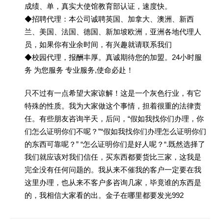
成绩、单，真实大使馆教育部认证，速度快。
◆招聘代理：本公司诚聘英国、加拿大、澳洲、新西
兰、美国、法国、德国、新加坡欧洲，亚洲各地代理人
员，如果你有业余时间，有兴趣就请联系我们
◆校园代理，报酬丰厚。真诚期待您的加盟。24小时服
务 为您服务 专业服务,使命必赴！
只不过有一点希望大家谅解！这是一个灰色行业，有它
特殊的性质。我为大家做这个事情，担着很重的法律责
任。有些朋友咨询半天，后问，“假如我找你们办理，你
们怎么证明你们不呢？”“假如我找你们办理怎么证明你们
的东西可靠呢？” “怎么证明你们是好人呢？“.既然选择了
我们就应该对我们信任，买东西都要货比三家，这我是
完全没有任何问题的。我从来不催我的客户一定要在我
这里办理，也从来不客户多咨询几家，毕竟谁的东西是
的，我相信大家看的出。金子在哪里都要发光992