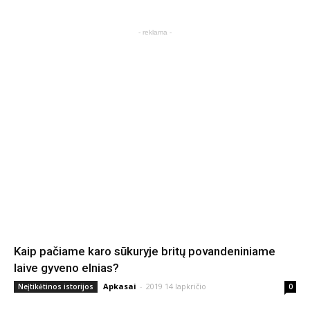
- reklama -
Kaip pačiame karo sūkuryje britų povandeniniame
laive gyveno elnias?
Apkasai
-
2019 14 lapkričio
Neįtikėtinos istorijos
0