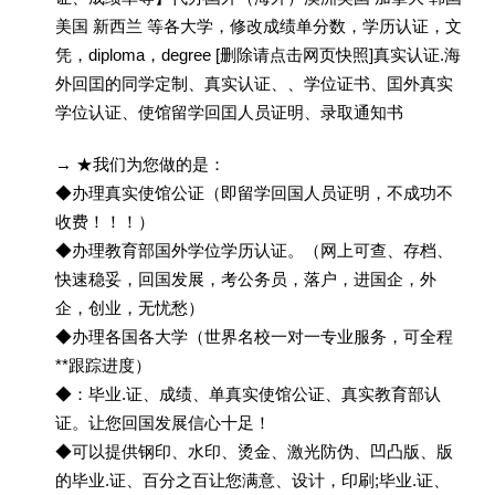
美国 新西兰 等各大学，修改成绩单分数，学历认证，文
凭，diploma，degree [删除请点击网页快照]真实认证.海
外回囯的同学定制、真实认证、、学位证书、囯外真实
学位认证、使馆留学回囯人员证明、录取通知书
→ ★我们为您做的是：
◆办理真实使馆公证（即留学回国人员证明，不成功不
收费！！！）
◆办理教育部国外学位学历认证。（网上可查、存档、
快速稳妥，回国发展，考公务员，落户，进国企，外
企，创业，无忧愁）
◆办理各国各大学（世界名校一对一专业服务，可全程
**跟踪进度）
◆：毕业.证、成绩、单真实使馆公证、真实教育部认
证。让您回国发展信心十足！
◆可以提供钢印、水印、烫金、激光防伪、凹凸版、版
的毕业.证、百分之百让您满意、设计，印刷;毕业.证、