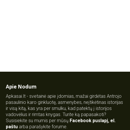
Apie Nodum
Apkasai.lt - svetainė apie įdomias, mažai girdėtas Antrojo
pasaulinio karo ginkluotę, asmenybes, neįtikėtinas istorijas
ir visą kitą, kas yra per smulku, kad patektų į istorijos
vadovėlius ir rimtas knygas. Turite ką papasakoti?
Susisiekite su mumis per mūsų
Facebook puslapį
,
el.
paštu
arba parašykite forume.