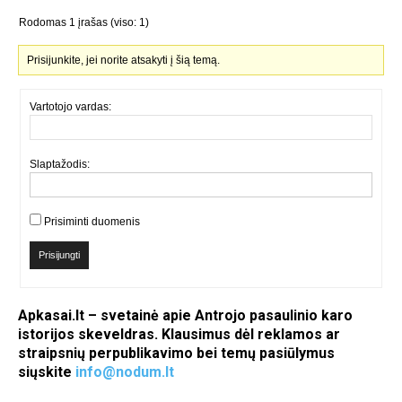
Rodomas 1 įrašas (viso: 1)
Prisijunkite, jei norite atsakyti į šią temą.
Vartotojo vardas:
Slaptažodis:
Prisiminti duomenis
Prisijungti
Apkasai.lt – svetainė apie Antrojo pasaulinio karo
istorijos skeveldras. Klausimus dėl reklamos ar
straipsnių perpublikavimo bei temų pasiūlymus
siųskite
info@nodum.lt