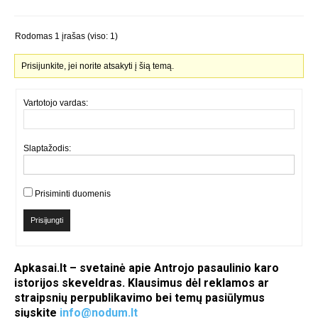
Rodomas 1 įrašas (viso: 1)
Prisijunkite, jei norite atsakyti į šią temą.
Vartotojo vardas:
Slaptažodis:
Prisiminti duomenis
Prisijungti
Apkasai.lt – svetainė apie Antrojo pasaulinio karo
istorijos skeveldras. Klausimus dėl reklamos ar
straipsnių perpublikavimo bei temų pasiūlymus
siųskite
info@nodum.lt