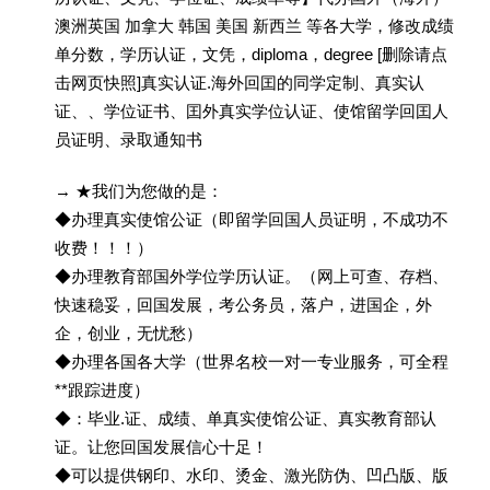
澳洲英国 加拿大 韩国 美国 新西兰 等各大学，修改成绩
单分数，学历认证，文凭，diploma，degree [删除请点
击网页快照]真实认证.海外回囯的同学定制、真实认
证、、学位证书、囯外真实学位认证、使馆留学回囯人
员证明、录取通知书
→ ★我们为您做的是：
◆办理真实使馆公证（即留学回国人员证明，不成功不
收费！！！）
◆办理教育部国外学位学历认证。（网上可查、存档、
快速稳妥，回国发展，考公务员，落户，进国企，外
企，创业，无忧愁）
◆办理各国各大学（世界名校一对一专业服务，可全程
**跟踪进度）
◆：毕业.证、成绩、单真实使馆公证、真实教育部认
证。让您回国发展信心十足！
◆可以提供钢印、水印、烫金、激光防伪、凹凸版、版