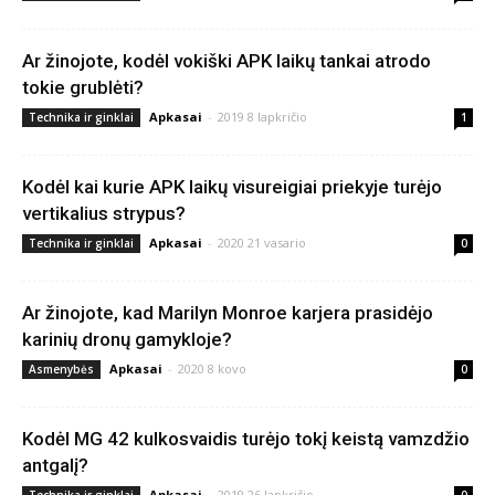
Ar žinojote, kodėl vokiški APK laikų tankai atrodo
tokie grublėti?
Apkasai
-
2019 8 lapkričio
Technika ir ginklai
1
Kodėl kai kurie APK laikų visureigiai priekyje turėjo
vertikalius strypus?
Apkasai
-
2020 21 vasario
Technika ir ginklai
0
Ar žinojote, kad Marilyn Monroe karjera prasidėjo
karinių dronų gamykloje?
Apkasai
-
2020 8 kovo
Asmenybės
0
Kodėl MG 42 kulkosvaidis turėjo tokį keistą vamzdžio
antgalį?
Apkasai
-
2019 26 lapkričio