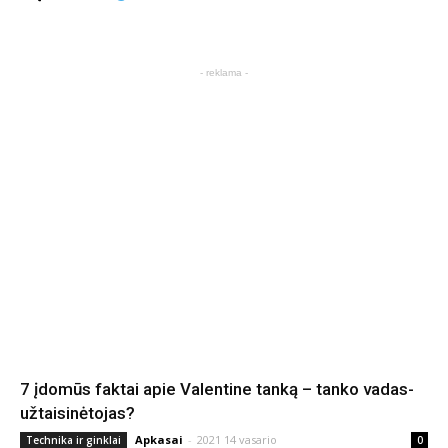
- reklama -
7 įdomūs faktai apie Valentine tanką – tanko vadas-
užtaisinėtojas?
Apkasai
-
2021 14 vasario
Technika ir ginklai
0