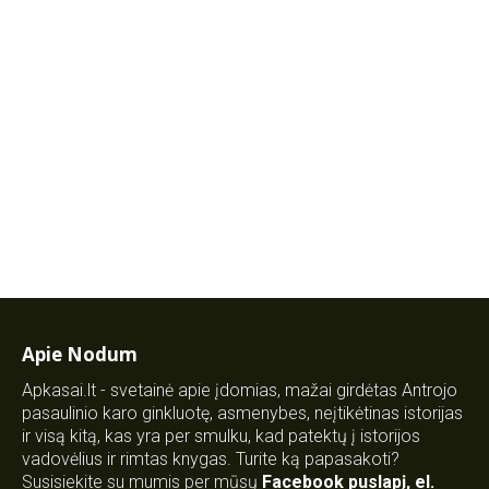
Apie Nodum
Apkasai.lt - svetainė apie įdomias, mažai girdėtas Antrojo
pasaulinio karo ginkluotę, asmenybes, neįtikėtinas istorijas
ir visą kitą, kas yra per smulku, kad patektų į istorijos
vadovėlius ir rimtas knygas. Turite ką papasakoti?
Susisiekite su mumis per mūsų
Facebook puslapį
,
el.