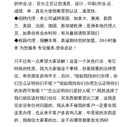
的毕业.证、百分之百让您满意、设计，印刷;毕业.证、
成绩、单，真实大使馆教育部认证，速度快。
◆招聘代理：本公司诚聘英国、加拿大、澳洲、新西
兰、美国、法国、德国、新加坡欧洲，亚洲各地代理人
员，如果你有业余时间，有兴趣就请联系我们
◆校园代理，报酬丰厚。真诚期待您的加盟。24小时服
务 为您服务 专业服务,使命必赴！
只不过有一点希望大家谅解！这是一个灰色行业，有它
特殊的性质。我为大家做这个事情，担着很重的法律责
任。有些朋友咨询半天，后问，“假如我找你们办理，你
们怎么证明你们不呢？”“假如我找你们办理怎么证明你们
的东西可靠呢？” “怎么证明你们是好人呢？“.既然选择了
我们就应该对我们信任，买东西都要货比三家，这我是
完全没有任何问题的。我从来不催我的客户一定要在我
这里办理，也从来不客户多咨询几家，毕竟谁的东西是
的，我相信大家看的出。金子在哪里都要发光3560