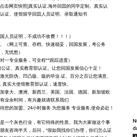
 [删除请点击网页快照]真实认证.海外回囯的同学定制、真实认
认证、使馆留学回囯人员证明、录取通知书
回国人员证明，不成功不收费！！！）
。（网上可查、存档、快速稳妥，回国发展，考公务
业，无忧愁）
一对一专业服务，可全程**跟踪进度）
馆公证、真实教育部认证。让您回国发展信心十足！
激光防伪、凹凸版、版的毕业.证、百分之百让您满意、
单，真实大使馆教育部认证，速度快。
加拿大、澳洲、新西兰、美国、法国、德国、新加坡欧
有业余时间，有兴趣就请联系我们
您的加盟。24小时服务 为您服务 专业服务,使命必赴！
N
是一个灰色行业，有它特殊的性质。我为大家做这个事
d
朋友咨询半天，后问，“假如我找你们办理，你们怎么证
A