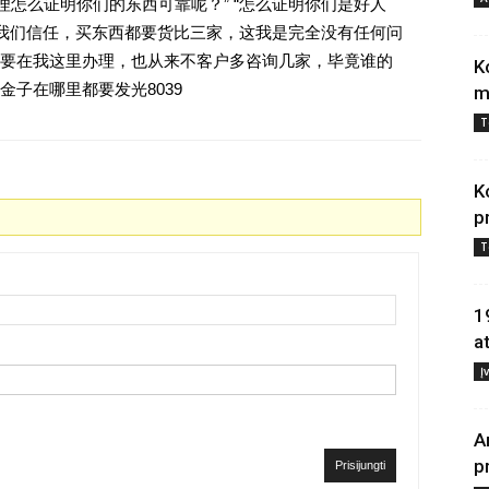
理怎么证明你们的东西可靠呢？” “怎么证明你们是好人
对我们信任，买东西都要货比三家，这我是完全没有任何问
要在我这里办理，也从来不客户多咨询几家，毕竟谁的
K
子在哪里都要发光8039
m
T
K
p
T
1
a
Į
A
p
Prisijungti