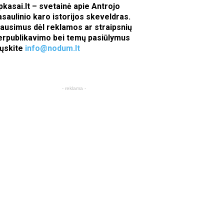
pkasai.lt – svetainė apie Antrojo
asaulinio karo istorijos skeveldras.
lausimus dėl reklamos ar straipsnių
erpublikavimo bei temų pasiūlymus
iųskite
info@nodum.lt
- reklama -