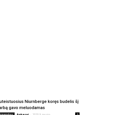
uteistuosius Niurnberge koręs budelis šį
arbą gavo meluodamas
Apkasai
-
2020 9 sausio
smenybės
0