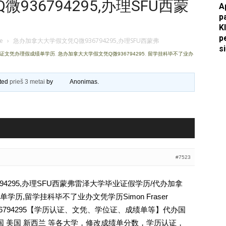
36794295,办理SFU西蒙
A
p
Apkasai.lt
K
p
je
›
急办加拿大大学假文凭Q微936794295,办理SFU西蒙弗
s
业证文凭办理假成绩单学历
,
急办加拿大大学假文凭Q微936794295
,
留学挂科毕不了业办
ated
prieš 3 metai
by
Anonimas
.
#7523
94295,办理SFU西蒙弗雷泽大学毕业证假学历/代办加拿
历,留学挂科毕不了业办文凭学历Simon Fraser
文凭Q薇936794295【学历认证、文凭、学位证、成绩单等】代办国
国 美国 新西兰 等各大学，修改成绩单分数，学历认证，