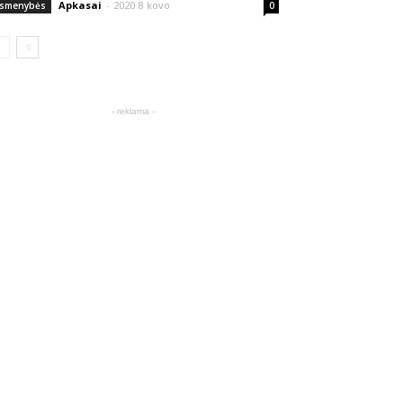
Apkasai
-
2020 8 kovo
smenybės
0
- reklama -