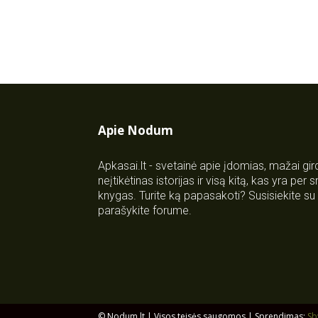
Apie Nodum
Apkasai.lt - svetainė apie įdomias, mažai gi
neįtikėtinas istorijas ir visą kitą, kas yra per
knygas. Turite ką papasakoti? Susisiekite 
parašykite forume.
© Nodum.lt | Visos teisės saugomos | Sprendimas:
Sb