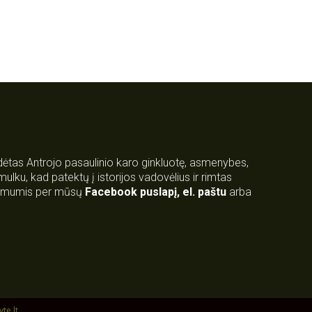
rdėtas Antrojo pasaulinio karo ginkluotę, asmenybes,
 smulku, kad patektų į istorijos vadovėlius ir rimtas
su mumis per mūsų
Facebook puslapį
,
el. paštu
arba
yte.lt