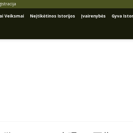
istracija
iai Veiksmai
Neįtikėtinos Istorijos
Įvairenybės
Gyva Istor