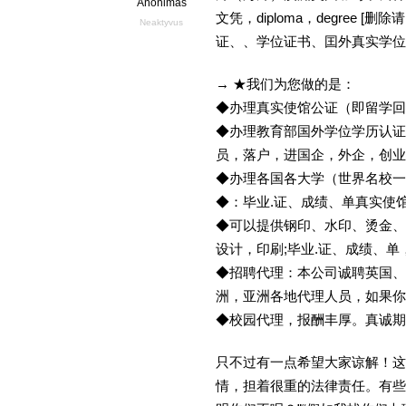
Anonimas
文凭，diploma，degree
Neaktyvus
证、、学位证书、囯外真实学位
→ ★我们为您做的是：
◆办理真实使馆公证（即留学
◆办理教育部国外学位学历认证
员，落户，进国企，外企，创
◆办理各国各大学（世界名校
◆：毕业.证、成绩、单真实使
◆可以提供钢印、水印、烫金、
设计，印刷;毕业.证、成绩、
◆招聘代理：本公司诚聘英国、
洲，亚洲各地代理人员，如果你
◆校园代理，报酬丰厚。真诚期待
只不过有一点希望大家谅解！这
情，担着很重的法律责任。有些