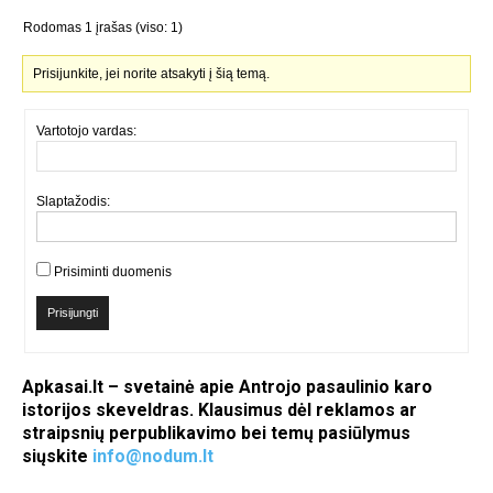
Rodomas 1 įrašas (viso: 1)
Prisijunkite, jei norite atsakyti į šią temą.
Vartotojo vardas:
Slaptažodis:
Prisiminti duomenis
Prisijungti
Apkasai.lt – svetainė apie Antrojo pasaulinio karo
istorijos skeveldras. Klausimus dėl reklamos ar
straipsnių perpublikavimo bei temų pasiūlymus
siųskite
info@nodum.lt