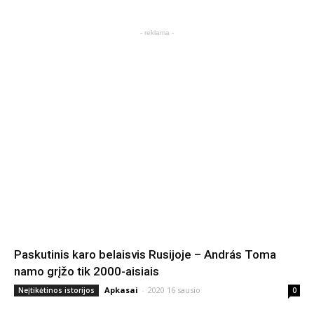
- reklama -
Paskutinis karo belaisvis Rusijoje – András Toma
namo grįžo tik 2000-aisiais
Apkasai
-
2020 16 sausio
Neįtikėtinos istorijos
0