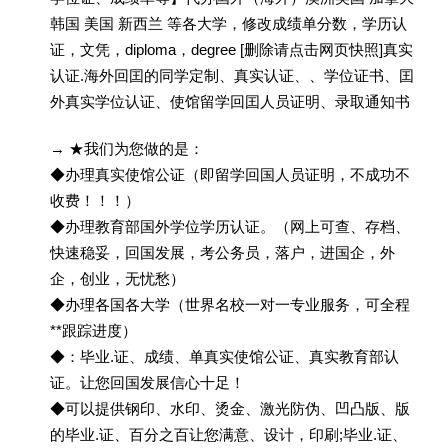
韩国 美国 新西兰 等各大学，修改成绩单分数，学历认
证，文凭，diploma，degree [删除请点击网页快照]真实
认证.海外回囯的同学定制、真实认证、、学位证书、囯
外真实学位认证、使馆留学回囯人员证明、录取通知书
→ ★我们为您做的是：
◆办理真实使馆公证（即留学回国人员证明，不成功不
收费！！！）
◆办理教育部国外学位学历认证。（网上可查、存档、
快速稳妥，回国发展，考公务员，落户，进国企，外
企，创业，无忧愁）
◆办理各国各大学（世界名校一对一专业服务，可全程
**跟踪进度）
◆：毕业.证、成绩、单真实使馆公证、真实教育部认
证。让您回国发展信心十足！
◆可以提供钢印、水印、烫金、激光防伪、凹凸版、版
的毕业.证、百分之百让您满意、设计，印刷;毕业.证、