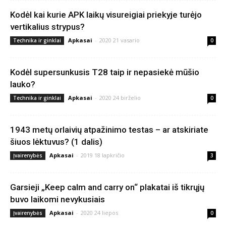
Kodėl kai kurie APK laikų visureigiai priekyje turėjo
vertikalius strypus?
Apkasai
-
2020 21 vasario
Technika ir ginklai
0
Kodėl supersunkusis T28 taip ir nepasiekė mūšio
lauko?
Apkasai
-
2020 24 birželio
Technika ir ginklai
0
1943 metų orlaivių atpažinimo testas – ar atskiriate
šiuos lėktuvus? (1 dalis)
Apkasai
-
2019 18 lapkričio
Įvairenybės
3
Garsieji „Keep calm and carry on“ plakatai iš tikrųjų
buvo laikomi nevykusiais
Apkasai
-
2020 24 liepos
Įvairenybės
0