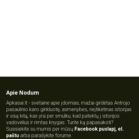
Apie Nodum
Apkasai.lt - svetainė apie įdomias, mažai girdėtas Antrojo
pasaulinio karo ginkluotę, asmenybes, neįtikėtinas istorijas
ir visą kitą, kas yra per smulku, kad patektų į istorijos
vadovėlius ir rimtas knygas. Turite ką papasakoti?
Susisiekite su mumis per mūsų
Facebook puslapį
,
el.
paštu
arba parašykite forume.