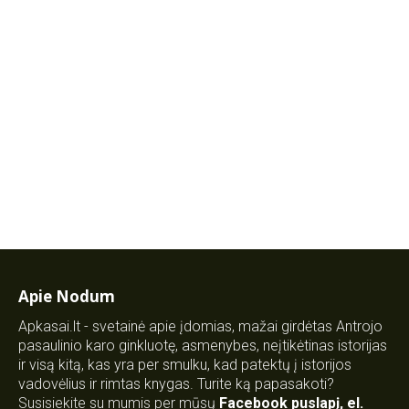
Apie Nodum
Apkasai.lt - svetainė apie įdomias, mažai girdėtas Antrojo
pasaulinio karo ginkluotę, asmenybes, neįtikėtinas istorijas
ir visą kitą, kas yra per smulku, kad patektų į istorijos
vadovėlius ir rimtas knygas. Turite ką papasakoti?
Susisiekite su mumis per mūsų
Facebook puslapį
,
el.