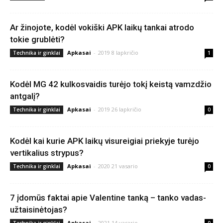
Ar žinojote, kodėl vokiški APK laikų tankai atrodo
tokie grublėti?
Apkasai
-
2019 8 lapkričio
Technika ir ginklai
1
Kodėl MG 42 kulkosvaidis turėjo tokį keistą vamzdžio
antgalį?
Apkasai
-
2019 26 lapkričio
Technika ir ginklai
0
Kodėl kai kurie APK laikų visureigiai priekyje turėjo
vertikalius strypus?
Apkasai
-
2020 21 vasario
Technika ir ginklai
0
7 įdomūs faktai apie Valentine tanką – tanko vadas-
užtaisinėtojas?
Apkasai
-
2021 14 vasario