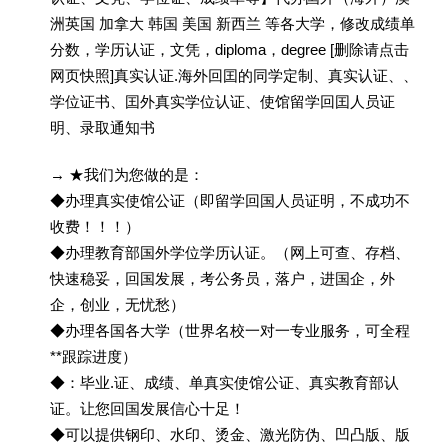
洲英国 加拿大 韩国 美国 新西兰 等各大学，修改成绩单
分数，学历认证，文凭，diploma，degree [删除请点击
网页快照]真实认证.海外回囯的同学定制、真实认证、、
学位证书、囯外真实学位认证、使馆留学回囯人员证
明、录取通知书
→ ★我们为您做的是：
◆办理真实使馆公证（即留学回国人员证明，不成功不
收费！！！）
◆办理教育部国外学位学历认证。（网上可查、存档、
快速稳妥，回国发展，考公务员，落户，进国企，外
企，创业，无忧愁）
◆办理各国各大学（世界名校一对一专业服务，可全程
**跟踪进度）
◆：毕业.证、成绩、单真实使馆公证、真实教育部认
证。让您回国发展信心十足！
◆可以提供钢印、水印、烫金、激光防伪、凹凸版、版