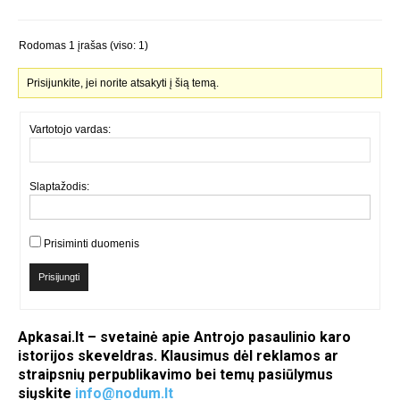
Rodomas 1 įrašas (viso: 1)
Prisijunkite, jei norite atsakyti į šią temą.
Vartotojo vardas:
Slaptažodis:
Prisiminti duomenis
Prisijungti
Apkasai.lt – svetainė apie Antrojo pasaulinio karo
istorijos skeveldras. Klausimus dėl reklamos ar
straipsnių perpublikavimo bei temų pasiūlymus
siųskite
info@nodum.lt