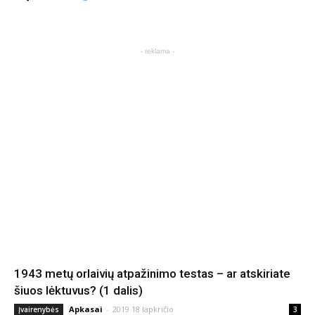
- reklama -
1943 metų orlaivių atpažinimo testas – ar atskiriate
šiuos lėktuvus? (1 dalis)
Apkasai
-
2019 18 lapkričio
Įvairenybės
3