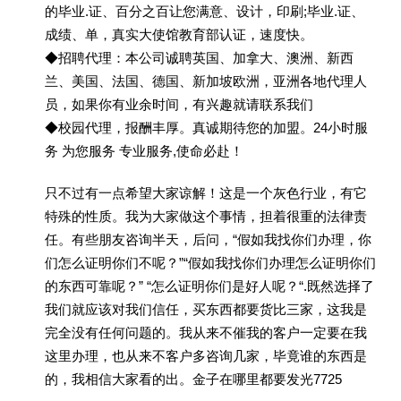
的毕业.证、百分之百让您满意、设计，印刷;毕业.证、
成绩、单，真实大使馆教育部认证，速度快。
◆招聘代理：本公司诚聘英国、加拿大、澳洲、新西
兰、美国、法国、德国、新加坡欧洲，亚洲各地代理人
员，如果你有业余时间，有兴趣就请联系我们
◆校园代理，报酬丰厚。真诚期待您的加盟。24小时服
务 为您服务 专业服务,使命必赴！
只不过有一点希望大家谅解！这是一个灰色行业，有它
特殊的性质。我为大家做这个事情，担着很重的法律责
任。有些朋友咨询半天，后问，“假如我找你们办理，你
们怎么证明你们不呢？”“假如我找你们办理怎么证明你们
的东西可靠呢？” “怎么证明你们是好人呢？“.既然选择了
我们就应该对我们信任，买东西都要货比三家，这我是
完全没有任何问题的。我从来不催我的客户一定要在我
这里办理，也从来不客户多咨询几家，毕竟谁的东西是
的，我相信大家看的出。金子在哪里都要发光7725