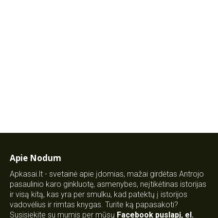
Apie Nodum
Apkasai.lt - svetainė apie įdomias, mažai girdėtas Antrojo
pasaulinio karo ginkluotę, asmenybes, neįtikėtinas istorijas
ir visą kitą, kas yra per smulku, kad patektų į istorijos
vadovėlius ir rimtas knygas. Turite ką papasakoti?
Susisiekite su mumis per mūsų
Facebook puslapį
,
el.