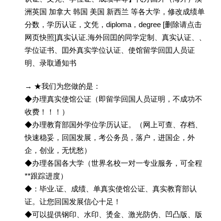
洲英国 加拿大 韩国 美国 新西兰 等各大学，修改成绩单
分数，学历认证，文凭，diploma，degree [删除请点击
网页快照]真实认证.海外回囯的同学定制、真实认证、、
学位证书、囯外真实学位认证、使馆留学回囯人员证
明、录取通知书
→ ★我们为您做的是：
◆办理真实使馆公证（即留学回国人员证明，不成功不
收费！！！）
◆办理教育部国外学位学历认证。（网上可查、存档、
快速稳妥，回国发展，考公务员，落户，进国企，外
企，创业，无忧愁）
◆办理各国各大学（世界名校一对一专业服务，可全程
**跟踪进度）
◆：毕业.证、成绩、单真实使馆公证、真实教育部认
证。让您回国发展信心十足！
◆可以提供钢印、水印、烫金、激光防伪、凹凸版、版