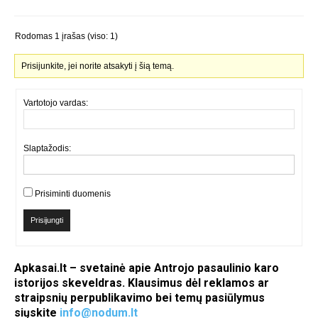
Rodomas 1 įrašas (viso: 1)
Prisijunkite, jei norite atsakyti į šią temą.
Vartotojo vardas:
Slaptažodis:
Prisiminti duomenis
Prisijungti
Apkasai.lt – svetainė apie Antrojo pasaulinio karo
istorijos skeveldras. Klausimus dėl reklamos ar
straipsnių perpublikavimo bei temų pasiūlymus
siųskite
info@nodum.lt