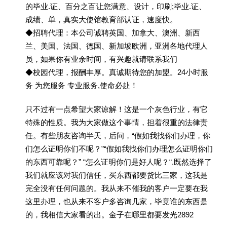
的毕业.证、百分之百让您满意、设计，印刷;毕业.证、
成绩、单，真实大使馆教育部认证，速度快。
◆招聘代理：本公司诚聘英国、加拿大、澳洲、新西
兰、美国、法国、德国、新加坡欧洲，亚洲各地代理人
员，如果你有业余时间，有兴趣就请联系我们
◆校园代理，报酬丰厚。真诚期待您的加盟。24小时服
务 为您服务 专业服务,使命必赴！
只不过有一点希望大家谅解！这是一个灰色行业，有它
特殊的性质。我为大家做这个事情，担着很重的法律责
任。有些朋友咨询半天，后问，“假如我找你们办理，你
们怎么证明你们不呢？”“假如我找你们办理怎么证明你们
的东西可靠呢？” “怎么证明你们是好人呢？“.既然选择了
我们就应该对我们信任，买东西都要货比三家，这我是
完全没有任何问题的。我从来不催我的客户一定要在我
这里办理，也从来不客户多咨询几家，毕竟谁的东西是
的，我相信大家看的出。金子在哪里都要发光2892