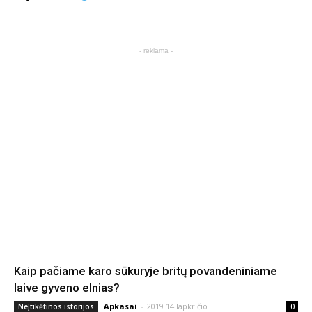
- reklama -
Kaip pačiame karo sūkuryje britų povandeniniame
laive gyveno elnias?
Apkasai
-
2019 14 lapkričio
Neįtikėtinos istorijos
0