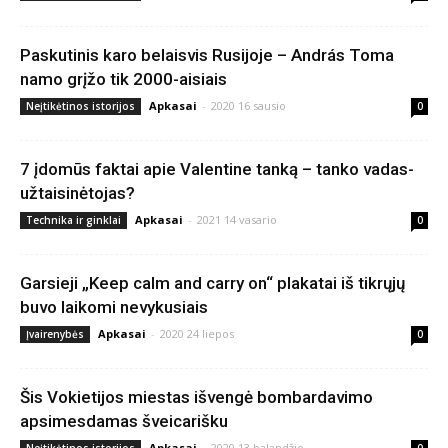
Paskutinis karo belaisvis Rusijoje – András Toma
namo grįžo tik 2000-aisiais
Apkasai
-
2020 16 sausio
Neįtikėtinos istorijos
0
7 įdomūs faktai apie Valentine tanką – tanko vadas-
užtaisinėtojas?
Apkasai
-
2021 14 vasario
Technika ir ginklai
0
Garsieji „Keep calm and carry on“ plakatai iš tikrųjų
buvo laikomi nevykusiais
Apkasai
-
2020 24 liepos
Įvairenybės
0
Šis Vokietijos miestas išvengė bombardavimo
apsimesdamas šveicarišku
Apkasai
-
2020 13 balandžio