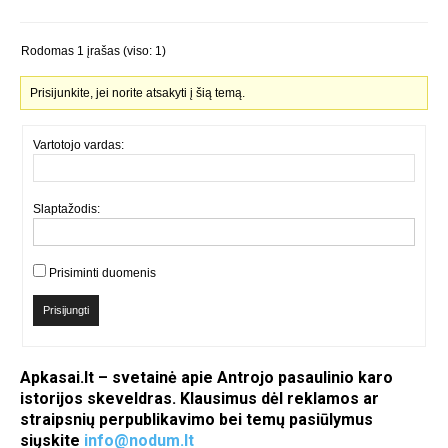
Rodomas 1 įrašas (viso: 1)
Prisijunkite, jei norite atsakyti į šią temą.
Vartotojo vardas:
Slaptažodis:
Prisiminti duomenis
Prisijungti
Apkasai.lt – svetainė apie Antrojo pasaulinio karo
istorijos skeveldras. Klausimus dėl reklamos ar
straipsnių perpublikavimo bei temų pasiūlymus
siųskite
info@nodum.lt