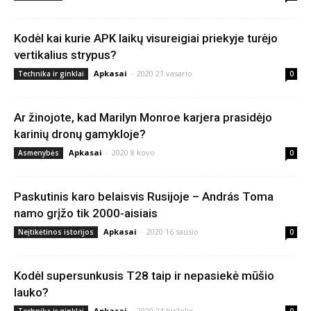
Kodėl kai kurie APK laikų visureigiai priekyje turėjo
vertikalius strypus?
Apkasai
-
2020 21 vasario
Technika ir ginklai
0
Ar žinojote, kad Marilyn Monroe karjera prasidėjo
karinių dronų gamykloje?
Apkasai
-
2020 8 kovo
Asmenybės
0
Paskutinis karo belaisvis Rusijoje – András Toma
namo grįžo tik 2000-aisiais
Apkasai
-
2020 16 sausio
Neįtikėtinos istorijos
0
Kodėl supersunkusis T28 taip ir nepasiekė mūšio
lauko?
Apkasai
-
2020 24 birželio