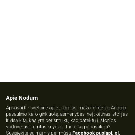
Apie Nodum
Apkasai.lt - svetainė apie įdomias, mažai girdėtas Antrojo
pasaulinio karo ginkluotę, asmenybes, neįtikėtinas istorijas
ir visą kitą, kas yra per smulku, kad patektų į istorijos
vadovėlius ir rimtas knygas. Turite ką papasakoti?
Susisiekite su mumis per mūsų
Facebook puslapį
,
el.