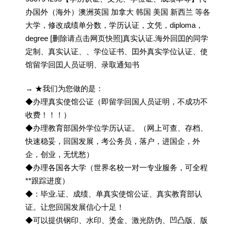
办国外（海外）澳洲英国 加拿大 韩国 美国 新西兰 等各
大学，修改成绩单分数，学历认证，文凭，diploma，
degree [删除请点击网页快照]真实认证.海外回囯的同学
定制、真实认证、、学位证书、囯外真实学位认证、使
馆留学回囯人员证明、录取通知书
→ ★我们为您做的是：
◆办理真实使馆公证（即留学回国人员证明，不成功不
收费！！！）
◆办理教育部国外学位学历认证。（网上可查、存档、
快速稳妥，回国发展，考公务员，落户，进国企，外
企，创业，无忧愁）
◆办理各国各大学（世界名校一对一专业服务，可全程
**跟踪进度）
◆：毕业.证、成绩、单真实使馆公证、真实教育部认
证。让您回国发展信心十足！
◆可以提供钢印、水印、烫金、激光防伪、凹凸版、版