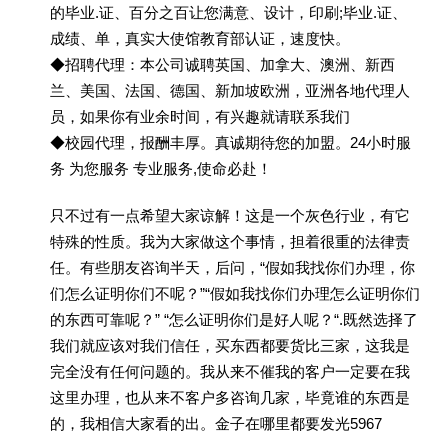
的毕业.证、百分之百让您满意、设计，印刷;毕业.证、
成绩、单，真实大使馆教育部认证，速度快。
◆招聘代理：本公司诚聘英国、加拿大、澳洲、新西
兰、美国、法国、德国、新加坡欧洲，亚洲各地代理人
员，如果你有业余时间，有兴趣就请联系我们
◆校园代理，报酬丰厚。真诚期待您的加盟。24小时服
务 为您服务 专业服务,使命必赴！
只不过有一点希望大家谅解！这是一个灰色行业，有它
特殊的性质。我为大家做这个事情，担着很重的法律责
任。有些朋友咨询半天，后问，“假如我找你们办理，你
们怎么证明你们不呢？”“假如我找你们办理怎么证明你们
的东西可靠呢？” “怎么证明你们是好人呢？“.既然选择了
我们就应该对我们信任，买东西都要货比三家，这我是
完全没有任何问题的。我从来不催我的客户一定要在我
这里办理，也从来不客户多咨询几家，毕竟谁的东西是
的，我相信大家看的出。金子在哪里都要发光5967