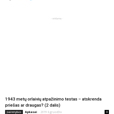
- reklama -
1943 metų orlaivių atpažinimo testas – atskrenda
priešas ar draugas? (2 dalis)
Apkasai
-
2019 6 gruodžio
Įvairenybės
0