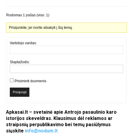
Rodomas 1 įrašas (viso: 1)
Prisijunkite, jei norite atsakyti į šią temą.
Vartotojo vardas:
Slaptažodis:
Prisiminti duomenis
Prisijungti
Apkasai.lt – svetainė apie Antrojo pasaulinio karo
istorijos skeveldras. Klausimus dėl reklamos ar
straipsnių perpublikavimo bei temų pasiūlymus
siųskite
info@nodum.lt