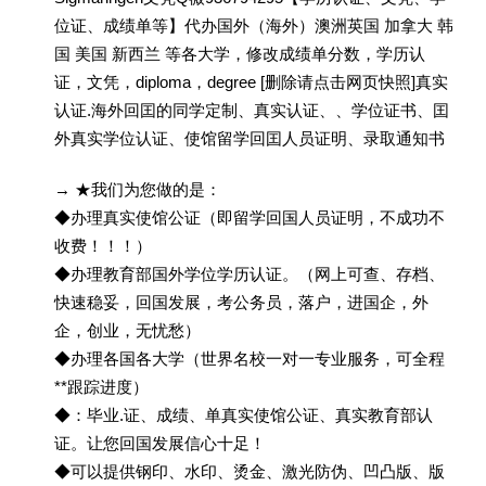
位证、成绩单等】代办国外（海外）澳洲英国 加拿大 韩
国 美国 新西兰 等各大学，修改成绩单分数，学历认
证，文凭，diploma，degree [删除请点击网页快照]真实
认证.海外回囯的同学定制、真实认证、、学位证书、囯
外真实学位认证、使馆留学回囯人员证明、录取通知书
→ ★我们为您做的是：
◆办理真实使馆公证（即留学回国人员证明，不成功不
收费！！！）
◆办理教育部国外学位学历认证。（网上可查、存档、
快速稳妥，回国发展，考公务员，落户，进国企，外
企，创业，无忧愁）
◆办理各国各大学（世界名校一对一专业服务，可全程
**跟踪进度）
◆：毕业.证、成绩、单真实使馆公证、真实教育部认
证。让您回国发展信心十足！
◆可以提供钢印、水印、烫金、激光防伪、凹凸版、版