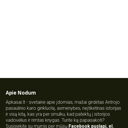
Apie Nodum
Apkasai.lt - svetainė apie įdomias, mažai girdėtas Antrojo
pasaulinio karo ginkluotę, asmenybes, neįtikėtinas istorijas
ir visą kitą, kas yra per smulku, kad patektų į istorijos
vadovėlius ir rimtas knygas. Turite ką papasakoti?
Susisiekite su mumis per mūsų
Facebook puslapį
,
el.