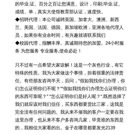
的毕业.证、百分之百让您满意、设计，印刷;毕业.证、
成绩、单，真实大使馆教育部认证，速度快。
◆招聘代理：本公司诚聘英国、加拿大、澳洲、新西
兰、美国、法国、德国、新加坡欧洲，亚洲各地代理人
员，如果你有业余时间，有兴趣就请联系我们
◆校园代理，报酬丰厚。真诚期待您的加盟。24小时服
务 为您服务 专业服务,使命必赴！
只不过有一点希望大家谅解！这是一个灰色行业，有它
特殊的性质。我为大家做这个事情，担着很重的法律责
任。有些朋友咨询半天，后问，“假如我找你们办理，你
们怎么证明你们不呢？”“假如我找你们办理怎么证明你们
的东西可靠呢？” “怎么证明你们是好人呢？“.既然选择了
我们就应该对我们信任，买东西都要货比三家，这我是
完全没有任何问题的。我从来不催我的客户一定要在我
这里办理，也从来不客户多咨询几家，毕竟谁的东西是
的，我相信大家看的出。金子在哪里都要发光2139