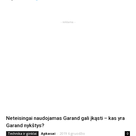
- reklama -
Neteisingai naudojamas Garand gali įkąsti – kas yra
Garand nykštys?
Apkasai
-
2019 6 gruodžio
Technika ir ginklai
0