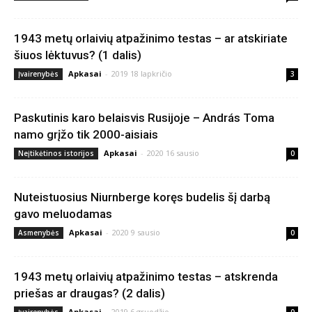
1943 metų orlaivių atpažinimo testas – ar atskiriate
šiuos lėktuvus? (1 dalis)
Apkasai
-
2019 18 lapkričio
Įvairenybės
3
Paskutinis karo belaisvis Rusijoje – András Toma
namo grįžo tik 2000-aisiais
Apkasai
-
2020 16 sausio
Neįtikėtinos istorijos
0
Nuteistuosius Niurnberge koręs budelis šį darbą
gavo meluodamas
Apkasai
-
2020 9 sausio
Asmenybės
0
1943 metų orlaivių atpažinimo testas – atskrenda
priešas ar draugas? (2 dalis)
Apkasai
-
2019 6 gruodžio